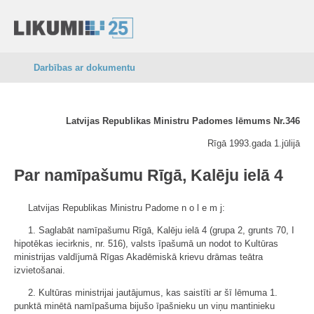
Darbības ar dokumentu
Latvijas Republikas Ministru Padomes lēmums Nr.346
Rīgā 1993.gada 1.jūlijā
Par namīpašumu Rīgā, Kalēju ielā 4
Latvijas Republikas Ministru Padome n o l e m j:
1. Saglabāt namīpašumu Rīgā, Kalēju ielā 4 (grupa 2, grunts 70, I
hipotēkas iecirknis, nr. 516), valsts īpašumā un nodot to Kultūras
ministrijas valdījumā Rīgas Akadēmiskā krievu drāmas teātra
izvietošanai.
2. Kultūras ministrijai jautājumus, kas saistīti ar šī lēmuma 1.
punktā minētā namīpašuma bijušo īpašnieku un viņu mantinieku