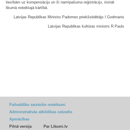
tiesībām uz kompensāciju un šī namīpašuma reģistrāciju, risināt
likumā noteiktajā kārtībā.
Latvijas Republikas Ministru Padomes priekšsēdētājs I.Godmanis
Latvijas Republikas kultūras ministrs R.Pauls
Pašvaldību saistošie noteikumi
Administratīvās atbildības ceļvedis
Apmācības
Pilnā versija
Par Likumi.lv