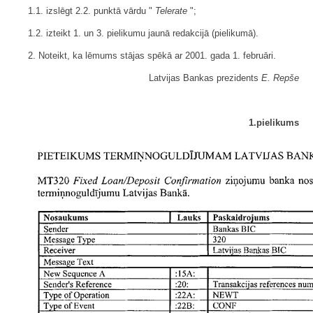
1.1. izslēgt 2.2. punktā vārdu "
Telerate
";
1.2. izteikt 1. un 3. pielikumu jaunā redakcijā (pielikumā).
2. Noteikt, ka lēmums stājas spēkā ar 2001. gada 1. februāri.
Latvijas Bankas prezidents
E. Repše
1.pielikums