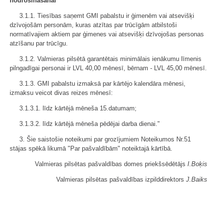
nodrošināšanai
3.1.1. Tiesības saņemt GMI pabalstu ir ģimenēm vai atsevišķi
dzīvojošām personām, kuras atzītas par trūcīgām atbilstoši
normatīvajiem aktiem par ģimenes vai atsevišķi dzīvojošas personas
atzīšanu par trūcīgu.
3.1.2. Valmieras pilsētā garantētais minimālais ienākumu līmenis
pilngadīgai personai ir LVL 40,00 mēnesī, bērnam - LVL 45,00 mēnesī.
3.1.3. GMI pabalstu izmaksā par kārtējo kalendāra mēnesi,
izmaksu veicot divas reizes mēnesī:
3.1.3.1. līdz kārtējā mēneša 15.datumam;
3.1.3.2. līdz kārtējā mēneša pēdējai darba dienai."
3. Šie saistošie noteikumi par grozījumiem Noteikumos Nr.51
stājas spēkā likumā "Par pašvaldībām" noteiktajā kārtībā.
Valmieras pilsētas pašvaldības domes priekšsēdētājs
I.Boķis
Valmieras pilsētas pašvaldības izpilddirektors
J.Baiks