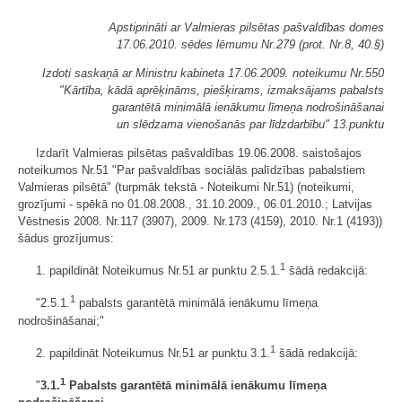
Apstiprināti ar Valmieras pilsētas pašvaldības domes
17.06.2010. sēdes lēmumu Nr.279 (prot. Nr.8, 40.§)
Izdoti saskaņā ar Ministru kabineta 17.06.2009. noteikumu Nr.550
"Kārtība, kādā aprēķināms, piešķirams, izmaksājams pabalsts
garantētā minimālā ienākumu līmeņa nodrošināšanai
un slēdzama vienošanās par līdzdarbību" 13.punktu
Izdarīt Valmieras pilsētas pašvaldības 19.06.2008. saistošajos
noteikumos Nr.51 "Par pašvaldības sociālās palīdzības pabalstiem
Valmieras pilsētā" (turpmāk tekstā - Noteikumi Nr.51) (noteikumi,
grozījumi - spēkā no 01.08.2008., 31.10.2009., 06.01.2010.; Latvijas
Vēstnesis 2008. Nr.117 (3907), 2009. Nr.173 (4159), 2010. Nr.1 (4193))
šādus grozījumus:
1
1. papildināt Noteikumus Nr.51 ar punktu 2.5.1.
šādā redakcijā:
1
"2.5.1.
pabalsts garantētā minimālā ienākumu līmeņa
nodrošināšanai;"
1
2. papildināt Noteikumus Nr.51 ar punktu 3.1.
šādā redakcijā:
1
"
3.1.
Pabalsts garantētā minimālā ienākumu līmeņa