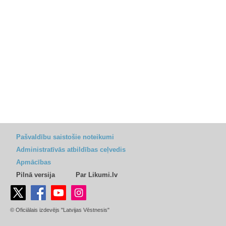
Pašvaldību saistošie noteikumi
Administratīvās atbildības ceļvedis
Apmācības
Pilnā versija
Par Likumi.lv
© Oficiālais izdevējs "Latvijas Vēstnesis"