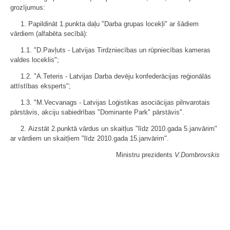
grozījumus:
1. Papildināt 1.punkta daļu "Darba grupas locekļi" ar šādiem
vārdiem (alfabēta secībā):
1.1. "D.Pavļuts - Latvijas Tirdzniecības un rūpniecības kameras
valdes loceklis";
1.2. "A.Teteris - Latvijas Darba devēju konfederācijas reģionālās
attīstības eksperts";
1.3. "M.Vecvanags - Latvijas Loģistikas asociācijas pilnvarotais
pārstāvis, akciju sabiedrības "Dominante Park" pārstāvis".
2. Aizstāt 2.punktā vārdus un skaitļus "līdz 2010.gada 5.janvārim"
ar vārdiem un skaitļiem "līdz 2010.gada 15.janvārim".
Ministru prezidents
V.Dombrovskis