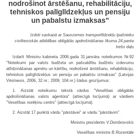
nodrošinot ārstēšanu, rehabilitāciju,
tehniskos palīglīdzekļus un pensiju
un pabalstu izmaksas"
Izdoti saskaņā ar Sauszemes transportlīdzekļu īpašnieku
civiltiesiskās atbildības obligātās apdrošināšanas likuma 24.panta
trešo daļu
Izdarīt Ministru kabineta 2006.gada 31.janvāra noteikumos Nr.92
"Noteikumi par valsts budžeta un pašvaldību budžetu izdevumu
atlīdzināšanas apmēru un kārtību, nodrošinot ārstēšanu, rehabilitāciju,
tehniskos palīglīdzekļus un pensiju un pabalstu izmaksas" (Latvijas
Vēstnesis, 2006, 32.nr.; 2009, 104.nr.) šādus grozījumus:
1. Aizstāt noteikumu tekstā vārdus "Veselības obligātās
apdrošināšanas valsts aģentūra" (attiecīgā locījumā) ar vārdiem
"Veselības norēķinu centrs" (attiecīgā locījumā).
2. Aizstāt 17.punktā vārdu "pārstāvei" ar vārdu "pārstāvim".
Ministru prezidents
V.Dombrovskis
Veselības ministre
B.Rozentāle