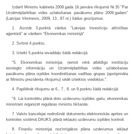
Izdarīt Ministru kabineta 2009.gada 16.janvāra rīkojumā Nr.35 "Par
Uzņēmējdarbības vides uzlabošanas pasākumu plānu 2009.gadam"
(Latvijas Vēstnesis, 2009, 13., 87.nr.) šādus grozījumus:
1. Aizstāt 3.punktā vārdus "Latvijas Investīciju attīstības
aģentūrā" ar vārdiem "Ekonomikas ministrijā".
2. Svītrot 4.punktu.
3. Izteikt 5.punkta ievaddaļu šādā redakcijā:
"5. Ekonomikas ministrijai, ņemot vērā atbildīgo institūciju
iesniegto informāciju un Uzņēmējdarbības vides uzlabošanas
pasākumu plāna izpildes koordinēšanas vadības grupas (apstiprināta
ar Ministru prezidenta rīkojumu) sēdē izteiktos viedokļus:".
4. Papildināt rīkojumu ar 6., 7., 8. un 9.punktu šādā redakcijā:
"6. Lai kontrolētu plānā doto uzdevumu izpildes gaitu, ekonomikas
ministram organizēt regulāras ministru tikšanās.
7. Valsts kancelejai nodrošināt dokumentu elektroniskās aprites un
kontroles sistēmā DAUKS plānā iekļauto uzdevumu izpildes kontroli.
8. Finanšu ministrijai nozīmīgākos plāna uzdevumus iekļaut