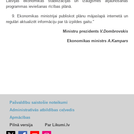
Latvijas ekonomikas stabilizācijas un izaugsmes atjaunošanas
programmas ieviešanas rīcības plānā.
9. Ekonomikas ministrijai publiskot plānu mājaslapā internetā un
regulāri aktualizēt informāciju par tā izpildes gaitu."
Ministru prezidents
V.Dombrovskis
Ekonomikas ministrs
A.Kampars
Pašvaldību saistošie noteikumi
Administratīvās atbildības ceļvedis
Apmācības
Pilnā versija
Par Likumi.lv