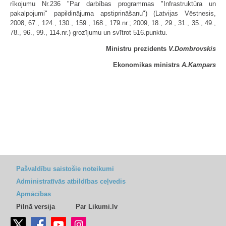
rīkojumu Nr.236 "Par darbības programmas "Infrastruktūra un
pakalpojumi" papildinājuma apstiprināšanu") (Latvijas Vēstnesis,
2008, 67., 124., 130., 159., 168., 179.nr.; 2009, 18., 29., 31., 35., 49.,
78., 96., 99., 114.nr.) grozījumu un svītrot 516.punktu.
Ministru prezidents
V.Dombrovskis
Ekonomikas ministrs
A.Kampars
Pašvaldību saistošie noteikumi
Administratīvās atbildības ceļvedis
Apmācības
Pilnā versija
Par Likumi.lv