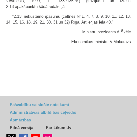
Vēstnesis, 1999, 1., 133./135.nr.) grozījumu un izteikt
2.13.apakšpunktu šādā redakcijā:
"2.13. nekustamo īpašumu (celtnes Nr.1, 4, 7, 8, 9, 10, 11, 12, 13,
14, 15, 16, 18, 19, 21, 30, 31 un 32) Rīgā, Artilērijas ielā 40."
Ministru prezidents A.Šķēle
Ekonomikas ministrs V.Makarovs
Pašvaldību saistošie noteikumi
Administratīvās atbildības ceļvedis
Apmācības
Pilnā versija
Par Likumi.lv