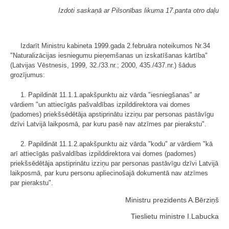
Izdoti saskaņā ar Pilsonības likuma 17.panta otro daļu
Izdarīt Ministru kabineta 1999.gada 2.februāra noteikumos Nr.34
"Naturalizācijas iesniegumu pieņemšanas un izskatīšanas kārtība"
(Latvijas Vēstnesis, 1999, 32./33.nr.; 2000, 435./437.nr.) šādus
grozījumus:
1. Papildināt 11.1.1.apakšpunktu aiz vārda "iesniegšanas" ar
vārdiem "un attiecīgās pašvaldības izpilddirektora vai domes
(padomes) priekšsēdētāja apstiprinātu izziņu par personas pastāvīgu
dzīvi Latvijā laikposmā, par kuru pasē nav atzīmes par pierakstu".
2. Papildināt 11.1.2.apakšpunktu aiz vārda "kodu" ar vārdiem "kā
arī attiecīgās pašvaldības izpilddirektora vai domes (padomes)
priekšsēdētāja apstiprinātu izziņu par personas pastāvīgu dzīvi Latvijā
laikposmā, par kuru personu apliecinošajā dokumentā nav atzīmes
par pierakstu".
Ministru prezidents A.Bērziņš
Tieslietu ministre I.Labucka