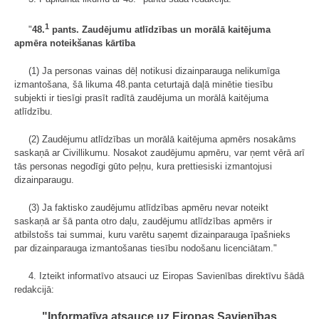
1
"
48.
pants. Zaudējumu atlīdzības un morālā kaitējuma
apmēra noteikšanas kārtība
(1) Ja personas vainas dēļ notikusi dizainparauga nelikumīga
izmantošana, šā likuma 48.panta ceturtajā daļā minētie tiesību
subjekti ir tiesīgi prasīt radītā zaudējuma un morālā kaitējuma
atlīdzību.
(2) Zaudējumu atlīdzības un morālā kaitējuma apmērs nosakāms
saskaņā ar Civillikumu. Nosakot zaudējumu apmēru, var ņemt vērā arī
tās personas negodīgi gūto peļņu, kura prettiesiski izmantojusi
dizainparaugu.
(3) Ja faktisko zaudējumu atlīdzības apmēru nevar noteikt
saskaņā ar šā panta otro daļu, zaudējumu atlīdzības apmērs ir
atbilstošs tai summai, kuru varētu saņemt dizainparauga īpašnieks
par dizainparauga izmantošanas tiesību nodošanu licenciātam."
4. Izteikt informatīvo atsauci uz Eiropas Savienības direktīvu šādā
redakcijā:
"Informatīva atsauce uz Eiropas Savienības