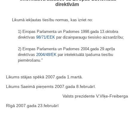
direktīvām
Likumā iekļautas tiesību normas, kas izriet no:
1) Eiropas Parlamenta un Padomes 1998.gada 13.oktobra
direktīvas
98/71/EEK
par dizainparaugu tiesisko aizsardzību;
2) Eiropas Parlamenta un Padomes 2004.gada 29.aprīļa
direktīvas
2004/48/EK
par intelektuālā īpašuma tiesību
piemērošanu."
Likums stājas spēkā 2007.gada 1.martā.
Likums Saeimā pieņemts 2007.gada 8.februārī.
Valsts prezidente V.Vīķe-Freiberga
Rīgā 2007.gada 23.februārī