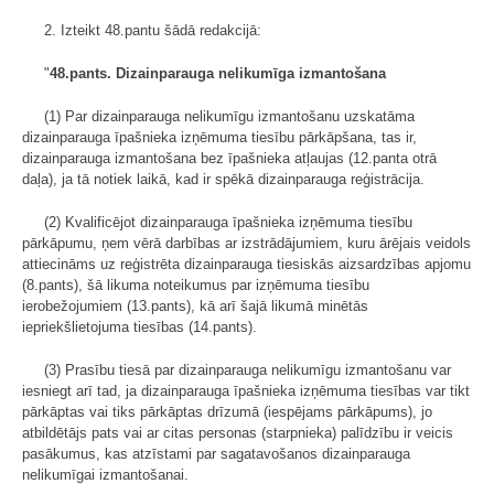
2. Izteikt 48.pantu šādā redakcijā:
"
48.pants. Dizainparauga nelikumīga izmantošana
(1) Par dizainparauga nelikumīgu izmantošanu uzskatāma
dizainparauga īpašnieka izņēmuma tiesību pārkāpšana, tas ir,
dizainparauga izmantošana bez īpašnieka atļaujas (12.panta otrā
daļa), ja tā notiek laikā, kad ir spēkā dizainparauga reģistrācija.
(2) Kvalificējot dizainparauga īpašnieka izņēmuma tiesību
pārkāpumu, ņem vērā darbības ar izstrādājumiem, kuru ārējais veidols
attiecināms uz reģistrēta dizainparauga tiesiskās aizsardzības apjomu
(8.pants), šā likuma noteikumus par izņēmuma tiesību
ierobežojumiem (13.pants), kā arī šajā likumā minētās
iepriekšlietojuma tiesības (14.pants).
(3) Prasību tiesā par dizainparauga nelikumīgu izmantošanu var
iesniegt arī tad, ja dizainparauga īpašnieka izņēmuma tiesības var tikt
pārkāptas vai tiks pārkāptas drīzumā (iespējams pārkāpums), jo
atbildētājs pats vai ar citas personas (starpnieka) palīdzību ir veicis
pasākumus, kas atzīstami par sagatavošanos dizainparauga
nelikumīgai izmantošanai.