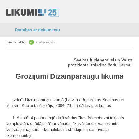
Darbības ar dokumentu
Tiesību akts:
spēkā esošs
Saeima ir pieņēmusi un Valsts
prezidents izsludina šādu likumu:
Grozījumi Dizainparaugu likumā
Izdarīt Dizainparaugu likumā (Latvijas Republikas Saeimas un
Ministru Kabineta Ziņotājs, 2004, 23.nr.) šādus grozījumus:
1. Aizstāt 4.panta otrajā daļā vārdus "kas īstenots vai iekļauts
kompleksā izstrādājumā" ar vārdiem "kas īstenots vai iekļauts
izstrādājumā, kurš ir kompleksa izstrādājuma sastāvdaļa
(komponents)".