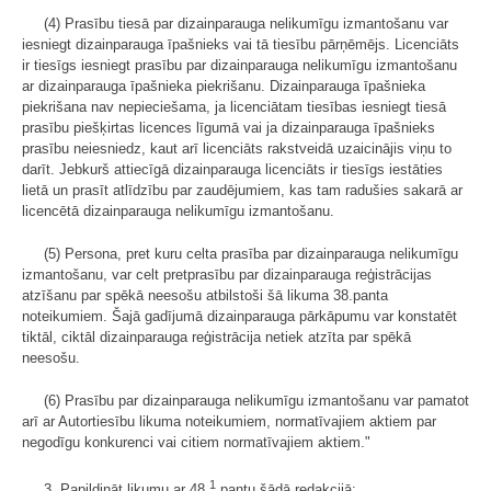
(4) Prasību tiesā par dizainparauga nelikumīgu izmantošanu var
iesniegt dizainparauga īpašnieks vai tā tiesību pārņēmējs. Licenciāts
ir tiesīgs iesniegt prasību par dizainparauga nelikumīgu izmantošanu
ar dizainparauga īpašnieka piekrišanu. Dizainparauga īpašnieka
piekrišana nav nepieciešama, ja licenciātam tiesības iesniegt tiesā
prasību piešķirtas licences līgumā vai ja dizainparauga īpašnieks
prasību neiesniedz, kaut arī licenciāts rakstveidā uzaicinājis viņu to
darīt. Jebkurš attiecīgā dizainparauga licenciāts ir tiesīgs iestāties
lietā un prasīt atlīdzību par zaudējumiem, kas tam radušies sakarā ar
licencētā dizainparauga nelikumīgu izmantošanu.
(5) Persona, pret kuru celta prasība par dizainparauga nelikumīgu
izmantošanu, var celt pretprasību par dizainparauga reģistrācijas
atzīšanu par spēkā neesošu atbilstoši šā likuma 38.panta
noteikumiem. Šajā gadījumā dizainparauga pārkāpumu var konstatēt
tiktāl, ciktāl dizainparauga reģistrācija netiek atzīta par spēkā
neesošu.
(6) Prasību par dizainparauga nelikumīgu izmantošanu var pamatot
arī ar Autortiesību likuma noteikumiem, normatīvajiem aktiem par
negodīgu konkurenci vai citiem normatīvajiem aktiem."
1
3. Papildināt likumu ar 48.
pantu šādā redakcijā: