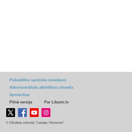
Pašvaldību saistošie noteikumi
Administratīvās atbildības ceļvedis
Apmācības
Pilnā versija
Par Likumi.lv
© Oficiālais izdevējs "Latvijas Vēstnesis"