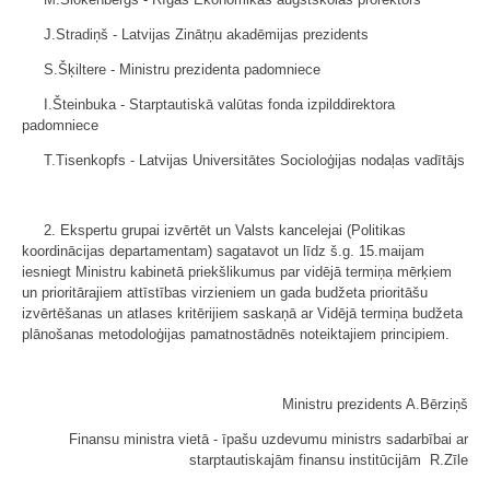
J.Stradiņš - Latvijas Zinātņu akadēmijas prezidents
S.Šķiltere - Ministru prezidenta padomniece
I.Šteinbuka - Starptautiskā valūtas fonda izpilddirektora
padomniece
T.Tisenkopfs - Latvijas Universitātes Socioloģijas nodaļas vadītājs
2. Ekspertu grupai izvērtēt un Valsts kancelejai (Politikas
koordinācijas departamentam) sagatavot un līdz š.g. 15.maijam
iesniegt Ministru kabinetā priekšlikumus par vidējā termiņa mērķiem
un prioritārajiem attīstības virzieniem un gada budžeta prioritāšu
izvērtēšanas un atlases kritērijiem saskaņā ar Vidējā termiņa budžeta
plānošanas metodoloģijas pamatnostādnēs noteiktajiem principiem.
Ministru prezidents A.Bērziņš
Finansu ministra vietā - īpašu uzdevumu ministrs sadarbībai ar
starptautiskajām finansu institūcijām R.Zīle