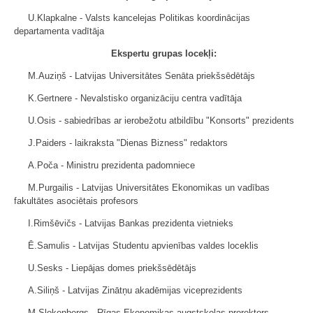
U.Klapkalne - Valsts kancelejas Politikas koordinācijas
departamenta vadītāja
Ekspertu grupas locekļi:
M.Auziņš - Latvijas Universitātes Senāta priekšsēdētājs
K.Gertnere - Nevalstisko organizāciju centra vadītāja
U.Osis - sabiedrības ar ierobežotu atbildību "Konsorts" prezidents
J.Paiders - laikraksta "Dienas Bizness" redaktors
A.Poča - Ministru prezidenta padomniece
M.Purgailis - Latvijas Universitātes Ekonomikas un vadības
fakultātes asociētais profesors
I.Rimšēvičs - Latvijas Bankas prezidenta vietnieks
Ē.Samulis - Latvijas Studentu apvienības valdes loceklis
U.Sesks - Liepājas domes priekšsēdētājs
A.Siliņš - Latvijas Zinātņu akadēmijas viceprezidents
M.Slokenbergs - Rīgas Ekonomikas augstskolas prorektors