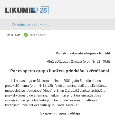
Darbības ar dokumentu
Tiesību akts:
spēkā esošs
Ministru kabineta rīkojums Nr. 244
Rīgā 2001.gada 2.maijā (prot. Nr. 21, 49.§)
Par ekspertu grupu budžeta prioritāšu izvērtēšanai
1. Lai saskaņā ar Ministru kabineta 2001.gada 5.aprīļa sēdes
protokollēmuma (prot. Nr.15 1.§) "Vidēja termiņa budžeta plānošanas
metodoloģijas pamatnostādnes" 2.1. un 2.2.apakšpunktu izstrādātu
priekšlikumus vidēja termiņa mērķiem un prioritārajiem attīstības
virzieniem un gada budžeta prioritāšu izvērtēšanas un atlases
kritērijiem, izveidot ekspertu grupu šādā sastāvā:
Ekspertu grupas vadītāja