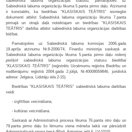
sabiedriskā labuma organizācijas statusu, pamatojoties uz
Sabiedriskā labuma organizāciju likuma 5.panta pirmo daļu. Atzinumā
ir konstatēts, ka biedrības "KLASISKAIS TEĀTRIS" iesniegtie
dokumenti atbilst Sabiedriskā labuma organizāciju likuma 7.panta
pirmajā un otrajā daļā noteiktajam un biedrības "KLASISKAIS
TEĀTRIS" darbība atbilst sabiedriskā labuma organizācijas darbības
būtībai.
Pamatojoties uz Sabiedriskā labuma komisijas 2006.gada
19.aprīļa atzinumu Nr.8-2006/74, Finanšu ministrija saskaņā ar
Sabiedriskā labuma organizāciju likuma 5.panta pirmo daļu
nolemj
piešķirt sabiedriskā labuma organizācijas statusu biedrībai
"KLASISKAIS TEĀTRIS"
(reģistrēts Uzņēmumu reģistra Biedrību un
nodibinājumu reģistrā 2004.gada 2.jūlijā, Nr.40008059846, juridiskā
adrese: Jelgava, Lidotāju iela 2-15).
Biedrības "KLASISKAIS TEĀTRIS" sabiedriskā labuma darbības
veidi:
- izglītības veicināšana;
- kultūras veicināšana.
Saskaņā ar Administratīvā procesa likuma 76.panta otro daļu un
79.panta pirmo daļu šo lēmumu viena mēneša laikā var pārsūdzēt
Administratīvajā rajona tiesā (Rīgā, Antonijas ielā 6, LV-1010).