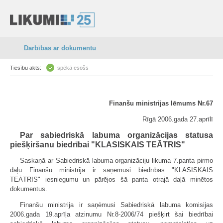
Darbības ar dokumentu
Tiesību akts:
spēkā esošs
Finanšu ministrijas lēmums Nr.67
Rīgā 2006.gada 27.aprīlī
Par sabiedriskā labuma organizācijas statusa
piešķiršanu biedrībai "KLASISKAIS TEĀTRIS"
Saskaņā ar Sabiedriskā labuma organizāciju likuma 7.panta pirmo
daļu Finanšu ministrija ir saņēmusi biedrības "KLASISKAIS
TEĀTRIS" iesniegumu un pārējos šā panta otrajā daļā minētos
dokumentus.
Finanšu ministrija ir saņēmusi Sabiedriskā labuma komisijas
2006.gada 19.aprīļa atzinumu Nr.8-2006/74 piešķirt šai biedrībai