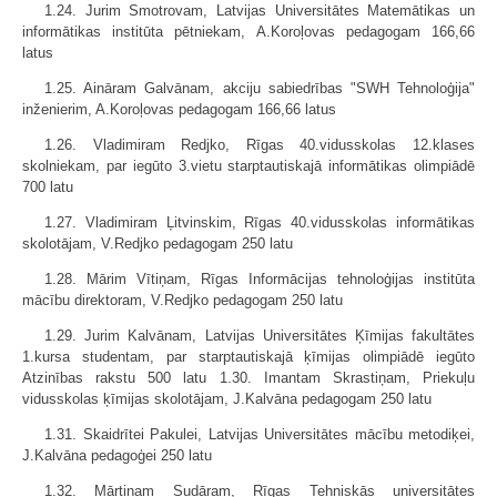
1.24. Jurim Smotrovam, Latvijas Universitātes Matemātikas un
informātikas institūta pētniekam, A.Koroļovas pedagogam 166,66
latus
1.25. Aināram Galvānam, akciju sabiedrības "SWH Tehnoloģija"
inženierim, A.Koroļovas pedagogam 166,66 latus
1.26. Vladimiram Redjko, Rīgas 40.vidusskolas 12.klases
skolniekam, par iegūto 3.vietu starptautiskajā informātikas olimpiādē
700 latu
1.27. Vladimiram Ļitvinskim, Rīgas 40.vidusskolas informātikas
skolotājam, V.Redjko pedagogam 250 latu
1.28. Mārim Vītiņam, Rīgas Informācijas tehnoloģijas institūta
mācību direktoram, V.Redjko pedagogam 250 latu
1.29. Jurim Kalvānam, Latvijas Universitātes Ķīmijas fakultātes
1.kursa studentam, par starptautiskajā ķīmijas olimpiādē iegūto
Atzinības rakstu 500 latu 1.30. Imantam Skrastiņam, Priekuļu
vidusskolas ķīmijas skolotājam, J.Kalvāna pedagogam 250 latu
1.31. Skaidrītei Pakulei, Latvijas Universitātes mācību metodiķei,
J.Kalvāna pedagoģei 250 latu
1.32. Mārtiņam Sudāram, Rīgas Tehniskās universitātes