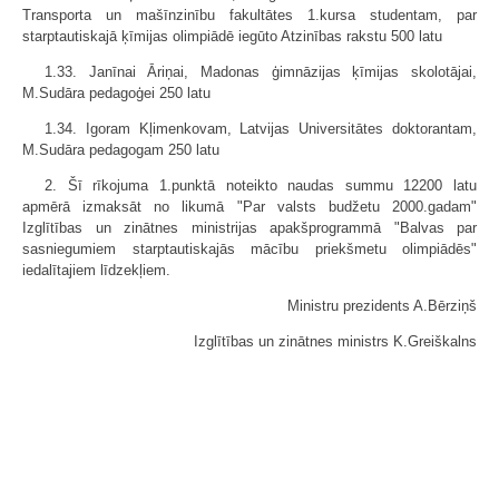
Transporta un mašīnzinību fakultātes 1.kursa studentam, par
starptautiskajā ķīmijas olimpiādē iegūto Atzinības rakstu 500 latu
1.33. Janīnai Āriņai, Madonas ģimnāzijas ķīmijas skolotājai,
M.Sudāra pedagoģei 250 latu
1.34. Igoram Kļimenkovam, Latvijas Universitātes doktorantam,
M.Sudāra pedagogam 250 latu
2. Šī rīkojuma 1.punktā noteikto naudas summu 12200 latu
apmērā izmaksāt no likumā "Par valsts budžetu 2000.gadam"
Izglītības un zinātnes ministrijas apakšprogrammā "Balvas par
sasniegumiem starptautiskajās mācību priekšmetu olimpiādēs"
iedalītajiem līdzekļiem.
Ministru prezidents A.Bērziņš
Izglītības un zinātnes ministrs K.Greiškalns