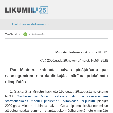
Darbības ar dokumentu
Tiesību akts:
spēkā esošs
Ministru kabineta rīkojums Nr.581
Rīgā 2000.gada 29.novembrī (prot. Nr.56, 28.§)
Par Ministru kabineta balvas piešķiršanu par
sasniegumiem starptautiskajās mācību priekšmetu
olimpiādēs
1. Saskaņā ar Ministru kabineta 1997.gada 26.augusta noteikumu
Nr.306 ''
Nolikums par Ministru kabineta balvu par sasniegumiem
starptautiskajās mācību priekšmetu olimpiādēs
"
9.punktu
piešķirt
2000.gadā Ministru kabineta balvu - Goda diplomu, krūšu nozīmi un
attiecīgu naudas summu - starptautisko mācību priekšmetu olimpiāžu