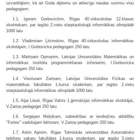
uzvarētājiem, kā arī Goda diplomu un attiecīgu naudas summu viņu
pedagogiem:
1.1. Igoram Gorbovickim, Rīgas 40.vidusskolas 12.klases
skolniekam, par iegūto 2.vietu starptautiskajā informātikas olimpiādē
1000 latu
1.2. Vladimiram Ļitvinskim, Rīgas 40.vidusskolas informātikas
skolotājam, I.Gorbovicka pedagogam 250 latu
1.3. Mārtiņam Opmanim, Latvijas Universitātes Matemātikas un
informātikas institūta programmēšanas inženierim, I.Gorbovicka
pedagogam 250 latu
1.4. Viesturam Zariņam, Latvijas Universitātes Fizikas un
matemātikas fakultātes 1.kursa studentam, par iegūto 2.vietu
starptautiskajā informātikas olimpiādē 1000 latu
1.5. Aijai Lūsei, Rīgas Valsts 1.ģimnāzijas informātikas skolotājai,
V.Zariņa pedagoģei 250 latu
1.6. Sergejam Meļņikam, sabiedrības ar ierobežotu atbildību
"Fortex" vadošajam lektoram, V.Zariņa pedagogam 250 latu
1.7. Artim Apinim, Rīgas Tehniskās universitātes Automātisko
telefonu sakaru fakultātes 1.kursa studentam, par iegūto 3.vietu