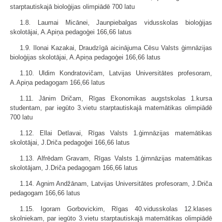
starptautiskajā bioloģijas olimpiādē 700 latu
1.8. Laumai Micānei, Jaunpiebalgas vidusskolas bioloģijas
skolotājai, A.Apiņa pedagoģei 166,66 latus
1.9. Ilonai Kazakai, Draudzīgā aicinājuma Cēsu Valsts ģimnāzijas
bioloģijas skolotājai, A.Apiņa pedagoģei 166,66 latus
1.10. Uldim Kondratovičam, Latvijas Universitātes profesoram,
A.Apiņa pedagogam 166,66 latus
1.11. Jānim Dričam, Rīgas Ekonomikas augstskolas 1.kursa
studentam, par iegūto 3.vietu starptautiskajā matemātikas olimpiādē
700 latu
1.12. Ellai Detlavai, Rīgas Valsts 1.ģimnāzijas matemātikas
skolotājai, J.Driča pedagoģei 166,66 latus
1.13. Alfrēdam Gravam, Rīgas Valsts 1.ģimnāzijas matemātikas
skolotājam, J.Driča pedagogam 166,66 latus
1.14. Agnim Andžānam, Latvijas Universitātes profesoram, J.Driča
pedagogam 166,66 latus
1.15. Igoram Gorbovickim, Rīgas 40.vidusskolas 12.klases
skolniekam, par iegūto 3.vietu starptautiskajā matemātikas olimpiādē