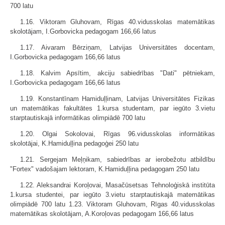
700 latu
1.16. Viktoram Gluhovam, Rīgas 40.vidusskolas matemātikas
skolotājam, I.Gorbovicka pedagogam 166,66 latus
1.17. Aivaram Bērziņam, Latvijas Universitātes docentam,
I.Gorbovicka pedagogam 166,66 latus
1.18. Kalvim Apsītim, akciju sabiedrības "Dati" pētniekam,
I.Gorbovicka pedagogam 166,66 latus
1.19. Konstantīnam Hamiduļļinam, Latvijas Universitātes Fizikas
un matemātikas fakultātes 1.kursa studentam, par iegūto 3.vietu
starptautiskajā informātikas olimpiādē 700 latu
1.20. Olgai Sokolovai, Rīgas 96.vidusskolas informātikas
skolotājai, K.Hamiduļļina pedagoģei 250 latu
1.21. Sergejam Meļņikam, sabiedrības ar ierobežotu atbildību
"Fortex" vadošajam lektoram, K.Hamiduļļina pedagogam 250 latu
1.22. Aleksandrai Koroļovai, Masačūsetsas Tehnoloģiskā institūta
1.kursa studentei, par iegūto 3.vietu starptautiskajā matemātikas
olimpiādē 700 latu 1.23. Viktoram Gluhovam, Rīgas 40.vidusskolas
matemātikas skolotājam, A.Koroļovas pedagogam 166,66 latus