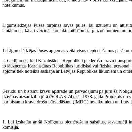
noteikumus.
Līgumslēdzējas Puses turpinās savas pūles, lai uzturētu un attīstītu
jautājumus, kā arī veicinās kontaktu attīstību starp uzņēmumiem un o
1. Līgumslēdzējas Puses apņemas veikt visus nepieciešamos pasākumus,
2. Gadījumos, kad Kazahstānas Republikai piederošo kravu transportēša
to jāuzņemas Kazahstānas Republikas juridiskai vai fiziskai personai
apjoms tiek noteikts saskaņā ar Latvijas Republikas likumiem un citi
Graudu un bīstamu kravu apstrāde un pārvadājumi pa jūru šā Nolīgum
dzīvības aizsardzību jūrā (SOLAS-74), tās 1978. gada Protokols un vi
par bīstamu kravu drošu pārvadāšanu (IMDG) noteikumiem un Latvija
1. Lai izskatītu ar šā Nolīguma piemērošanu saistītus, savstarpēji 
komisija.