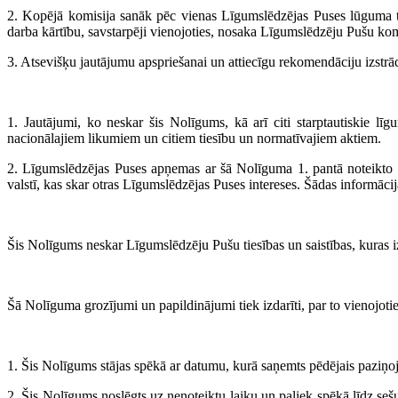
2. Kopējā komisija sanāk pēc vienas Līgumslēdzējas Puses lūguma tr
darba kārtību, savstarpēji vienojoties, nosaka Līgumslēdzēju Pušu komp
3. Atsevišķu jautājumu apspriešanai un attiecīgu rekomendāciju izstrā
1. Jautājumi, ko neskar šis Nolīgums, kā arī citi starptautiskie lī
nacionālajiem likumiem un citiem tiesību un normatīvajiem aktiem.
2. Līgumslēdzējas Puses apņemas ar šā Nolīguma 1. pantā noteikto k
valstī, kas skar otras Līgumslēdzējas Puses intereses. Šādas informāc
Šis Nolīgums neskar Līgumslēdzēju Pušu tiesības un saistības, kuras iz
Šā Nolīguma grozījumi un papildinājumi tiek izdarīti, par to vienoj
1. Šis Nolīgums stājas spēkā ar datumu, kurā saņemts pēdējais paziņoju
2. Šis Nolīgums noslēgts uz nenoteiktu laiku un paliek spēkā līdz se