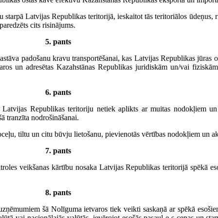
arpā Latvijas Republikas teritorijā, ieskaitot tās teritoriālos ūdeņus, 
aredzēts cits risinājums.
5. pants
 sastāva padošanu kravu transportēšanai, kas Latvijas Republikas jūras
tvaros un adresētas Kazahstānas Republikas juridiskām un/vai fizisk
6. pants
 Latvijas Republikas teritoriju netiek aplikts ar muitas nodokļiem
ā tranzīta nodrošināšanai.
ceļu, tiltu un citu būvju lietošanu, pievienotās vērtības nodokļiem un a
7. pants
troles veikšanas kārtību nosaka Latvijas Republikas teritorijā spēkā es
8. pants
uzņēmumiem šā Nolīguma ietvaros tiek veikti saskaņā ar spēkā esoši
ūtā vai nacionālajās valūtās, ievērojot esošās pasaul e s cenas un sta