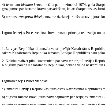
4) terminam
bīstama krava
i r tāda pati nozīme kā 1974. gada Starp
grozījumos par bīstamo kravu pārvadāšanu, kā arī Starptautiskās Jūr
5) termins
transporta līdzekļi
nozīmē dzelzceļa ritošo sastāvu, jūras ku
Līgumslēdzējas Puses veicinās brīvā tranzīta principa realizāciju un att
1. Latvijas Republika kā tranzīta valsts piešķir Kazahstānas Republikai 
sakarā Kazahstānas Republika izmanto Latvijas Republikas ostu pakalp
2. Nolūkā realizēt pilnu suverenitāti pār savu teritoriju Latvijas Repub
Nolīgums paredz Kazahstānas Republikai, nekādā veidā neskartu un ne
Līgumslēdzējas Puses vienojās:
a) izmantot Latvijas Republikas jūras ostas Kazahstānas Republikas tr
b) augstāk minēto kravu jūras pārvadājumiem pēc iespējas izmantot La
c) veikt operatīvus pasākumus, lai novērstu cēloņus, kas Latvijas Re