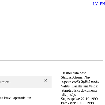
LV
EN
Tiesību akta pase
Statuss:
Atruna:
Nav
Spēkā esošs
Spēkā esošs
ījumiem.
Valsts:
Kazahstāna
Veids:
starptautisks dokuments
divpusējs
as kravu apstrādei un
Stājas spēkā:
22.10.1999.
Parakstīts:
19.05.1998.