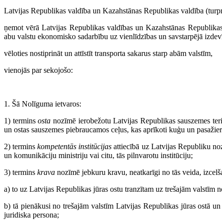
Latvijas Republikas valdība un Kazahstānas Republikas valdība (turp
ņemot vērā Latvijas Republikas valdības un Kazahstānas Republikas 
abu valstu ekonomisko sadarbību uz vienlīdzības un savstarpējā izdev
vēloties nostiprināt un attīstīt transporta sakarus starp abām valstīm,
vienojās par sekojošo:
1. Šā Nolīguma ietvaros:
1) termins
osta
nozīmē ierobežotu Latvijas Republikas sauszemes teritor
un ostas sauszemes piebraucamos ceļus, kas aprīkoti kuģu un pasažieru 
2) termins
kompetentās institūcijas
attiecībā uz Latvijas Republiku noz
un komunikāciju ministriju vai citu, tās pilnvarotu institūciju;
3) termins
krava
nozīmē jebkuru kravu, neatkarīgi no tās veida, izcelš
a) to uz Latvijas Republikas jūras ostu tranzītam uz trešajām valstīm n
b) tā pienākusi no trešajām valstīm Latvijas Republikas jūras ostā u
juridiska persona;