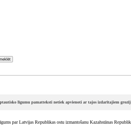
meklēt
rptautisko līgumu pamatteksti netiek apvienoti ar tajos izdarītajiem groz
līgums par Latvijas Republikas ostu izmantošanu Kazahstānas Republik