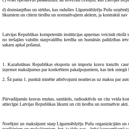
d) domstarpības un strīdus, kas radušies Līgumslēdzēju Pušu uzņēmēju st
likumiem un citiem tiesību un normatīvajiem aktiem, ja kontraktā nav p
Latvijas Republikas kompetentās institūcijas apņemas veicināt ritošā
no trešajām valstīm starpvaldību kredīta un humānās palīdzības ie
sakaru apkal pošanai.
1. Kazahstānas Republikas eksporta un importa kravu tranzīts caur
izņemot maksājumus par konkrētiem pakalpojumiem, kas tiek sniegti š
2. Šā panta 1. punktā minētie atbrīvojumi neattiecas uz maksu par auto
Pārvadājamās kravas muitas, sanitārās, radioaktīvās un cita veida kon
attiecīgie Latvijas Republikas likumi un citi tiesību un normatīvie akti.
Norēķini un maksājumi starp Līgumslēdzēju Pušu organizācijām un 
norēķiniem un maksājumiem, bet, ja tādu nav - brīvi konvertējamā val