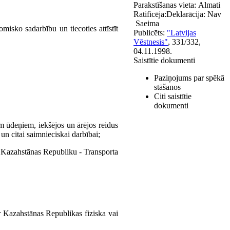
Parakstīšanas vieta:
Almati
Ratificēja:
Deklarācija:
Nav
Saeima
sko sadarbību un tiecoties attīstīt
Publicēts:
"Latvijas
Vēstnesis"
, 331/332,
04.11.1998.
Saistītie dokumenti
Paziņojums par spēkā
stāšanos
Citi saistītie
dokumenti
em ūdeņiem, iekšējos un ārējos reidus
un citai saimnieciskai darbībai;
 uz Kazahstānas Republiku - Transporta
ir Kazahstānas Republikas fiziska vai