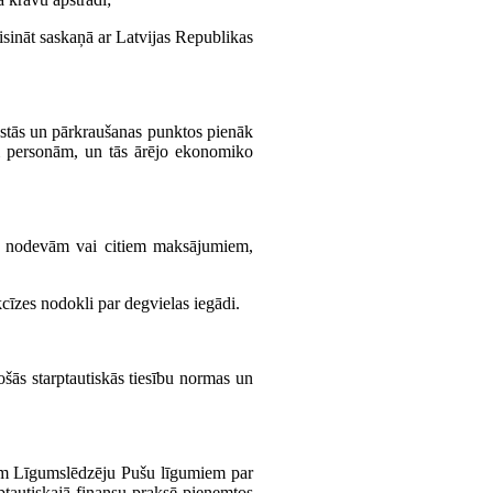
risināt saskaņā ar Latvijas Republikas
 ostās un pārkraušanas punktos pienāk
ām personām, un tās ārējo ekonomiko
 un nodevām vai citiem maksājumiem,
kcīzes nodokli par degvielas iegādi.
ošās starptautiskās tiesību normas un
em Līgumslēdzēju Pušu līgumiem par
rptautiskajā finansu praksē pieņemtos