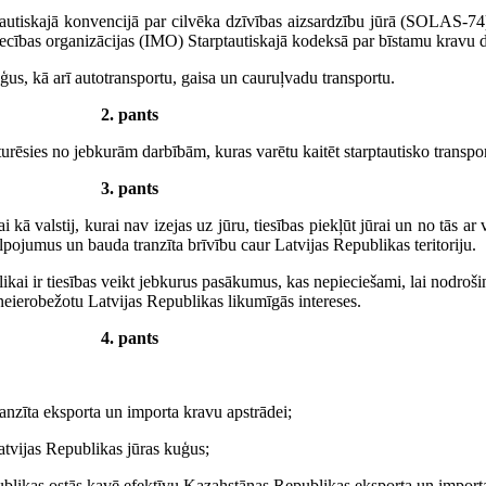
tautiskajā konvencijā par cilvēka dzīvības aizsardzību jūrā (SOLAS-74
niecības organizācijas (IMO) Starptautiskajā kodeksā par bīstamu krav
ģus, kā arī autotransportu, gaisa un cauruļvadu transportu.
2. pants
urēsies no jebkurām darbībām, kuras varētu kaitēt starptautisko transport
3. pants
kā valstij, kurai nav izejas uz jūru, tiesības piekļūt jūrai un no tās ar 
ojumus un bauda tranzīta brīvību caur Latvijas Republikas teritoriju.
likai ir tiesības veikt jebkurus pasākumus, kas nepieciešami, lai nodrošin
ierobežotu Latvijas Republikas likumīgās intereses.
4. pants
anzīta eksporta un importa kravu apstrādei;
tvijas Republikas jūras kuģus;
publikas ostās kavē efektīvu Kazahstānas Republikas eksporta un importa