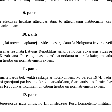
9. pants
 efektīvas lietišķas attiecības starp to attiecīgajām institūcijām, ka
rganizācijām.
10. pants
 lai novērstu apkārtējās vides piesārņošanu šā Nolīguma ietvaros veikt
nas rezultātā Latvijas Republikas teritorijā noticis apkārtējās vides p
, Kazahstānas Puse apņemas nodrošināt nodarītā materiālā kaitējuma atl
em tiesību un normatīvajiem aktiem.
11. pants
a ietvaros tiek veikti saskaņā ar noteikumiem, ko paredz 1974. gada S
si grozījumi par bīstamo kravu pārvadāšanu, Starptautiskā s Jūrniecība
s Republikas likumiem un citiem tiesību un normatīvajiem aktiem.
12. pants
interesējošus jautājumus, no Līgumslēdzēju Pušu kompetento institūci