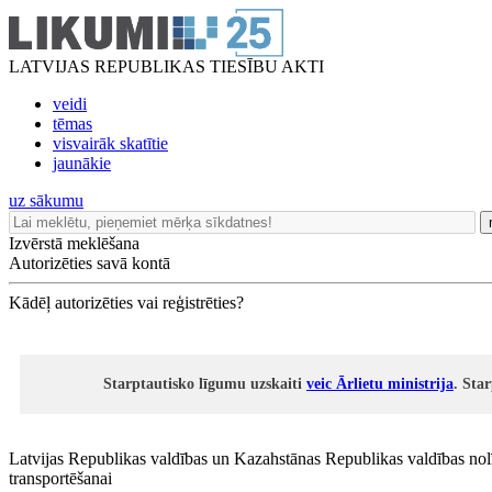
LATVIJAS REPUBLIKAS TIESĪBU AKTI
veidi
tēmas
visvairāk skatītie
jaunākie
uz sākumu
Izvērstā meklēšana
Autorizēties savā kontā
Kādēļ autorizēties vai reģistrēties?
Starptautisko līgumu uzskaiti
veic Ārlietu ministrija
. Sta
Latvijas Republikas valdības un Kazahstānas Republikas valdības no
transportēšanai