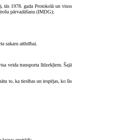
), tās 1978. gada Protokolā un visos
u drošu pārvadāšanu (IMDG);
a sakaru attīstībai.
visa veida transporta līdzekļiem. Šajā
ātu to, ka tiesības un iespējas, ko šis
 kravu apstrādi;