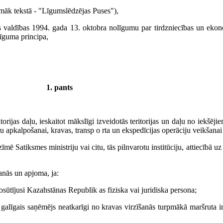
māk tekstā - "Līgumslēdzējas Puses"),
valdības 1994. gada 13. oktobra nolīgumu par tirdzniecības un ekonomi
īguma principa,
1. pants
ijas daļu, ieskaitot mākslīgi izveidotās teritorijas un daļu no iekšēji
apkalpošanai, kravas, transp o rta un ekspedīcijas operāciju veikšanai 
īmē Satiksmes ministriju vai citu, tās pilnvarotu institūciju, attiecībā
anās un apjoma, ja:
osūtījusi Kazahstānas Republik as fiziska vai juridiska persona;
n galīgais saņēmējs neatkarīgi no kravas virzīšanās turpmākā maršruta 