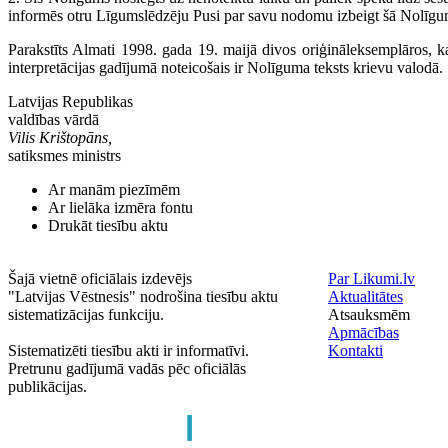
informēs otru Līgumslēdzēju Pusi par savu nodomu izbeigt šā Nolīgu
Parakstīts Almati 1998. gada 19. maijā divos oriģināleksemplāros, ka
interpretācijas gadījumā noteicošais ir Nolīguma teksts krievu valodā.
Latvijas Republikas
valdības vārdā
Vilis Krištopāns,
satiksmes ministrs
Ar manām piezīmēm
Ar lielāka izmēra fontu
Drukāt tiesību aktu
Šajā vietnē oficiālais izdevējs
Par Likumi.lv
"Latvijas Vēstnesis" nodrošina tiesību aktu
Aktualitātes
sistematizācijas funkciju.
Atsauksmēm
Apmācības
Sistematizēti tiesību akti ir informatīvi.
Kontakti
Pretrunu gadījumā vadās pēc oficiālās
publikācijas.