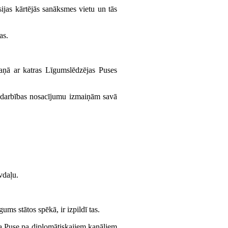
jas kārtējās sanāksmes vietu un tās
as.
skaņā ar katras Līgumslēdzējas Puses
a darbības nosacījumu izmaiņām savā
vdaļu.
ms stātos spēkā, ir izpildī tas.
ja Puse pa diplomātiskajiem kanāliem