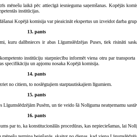
īs mēnešu laikā pēc attiecīgā iesnieguma saņemšanas. Kopējās komisi
etentās institūcijas.
dāšanai Kopējā komisija var pieaicināt ekspertus un izveidot darba grup
13. pants
gumi, kuru dalībnieces ir abas Līgumslēdzējas Puses, tiek risināti sa
ompetento institūciju starpniecību informēt viena otru par transport
ijas specifikāciju un apjomu nosaka Kopējā komisija.
14. pants
riet no citiem, to noslēgtajiem starptautiskajiem līgumiem.
15. pants
oties Līgumslēdzējām Pusēm, un tie veido šā Nolīguma neatņemamu sastā
16. pants
ms par to, ka konstitucionālās procedūras, kas nepieciešamas, lai Nolīgu
šu mēnešu termiņa beigšanās, skaitot no dienas, kad viena Līgumslēdzē