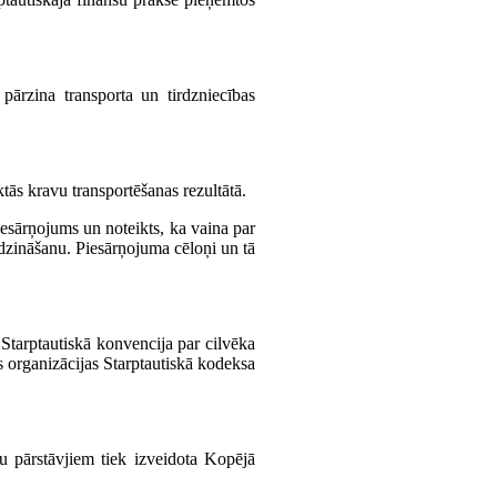
s pārzina transporta un tirdzniecības
ās kravu transportēšanas rezultātā.
iesārņojums un noteikts, ka vaina par
īdzināšanu. Piesārņojuma cēloņi un tā
tarptautiskā konvencija par cilvēka
s organizācijas Starptautiskā kodeksa
ju pārstāvjiem tiek izveidota Kopējā