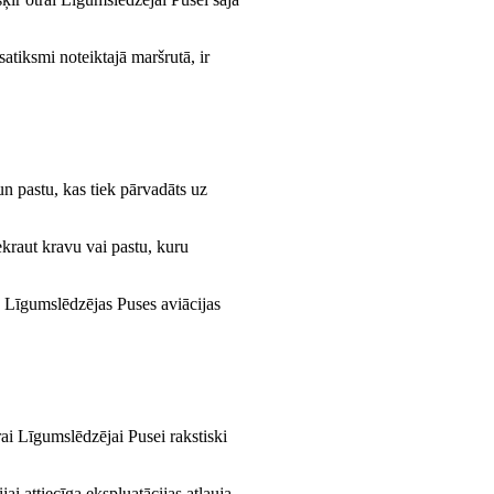
atiksmi noteiktajā maršrutā, ir
un pastu, kas tiek pārvadāts uz
ekraut kravu vai pastu, kuru
 Līgumslēdzējas Puses aviācijas
rai Līgumslēdzējai Pusei rakstiski
 attiecīga ekspluatācijas atļauja.