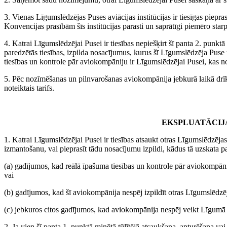
3. Vienas Līgumslēdzējas Puses aviācijas institūcijas ir tiesīgas piep
Konvencijas prasībām šīs institūcijas parasti un saprātīgi piemēro sta
4. Katrai Līgumslēdzējai Pusei ir tiesības nepiešķirt šī panta 2. punkt
paredzētās tiesības, izpilda nosacījumus, kurus šī Līgumslēdzēja Pus
tiesības un kontrole pār aviokompāniju ir Līgumslēdzējai Pusei, kas n
5. Pēc nozīmēšanas un pilnvarošanas aviokompānija jebkurā laikā drīkst
noteiktais tarifs.
EKSPLUATĀCIJ
1. Katrai Līgumslēdzējai Pusei ir tiesības atsaukt otras Līgumslēdzēja
izmantošanu, vai pieprasīt tādu nosacījumu izpildi, kādus tā uzskata pa
(a) gadījumos, kad reālā īpašuma tiesības un kontrole pār aviokompān
vai
(b) gadījumos, kad šī aviokompānija nespēj izpildīt otras Līgumslēdzēj
(c) jebkuros citos gadījumos, kad aviokompānija nespēj veikt Līgumā
2. Ja vien šī panta 1. punktā minētā tūlītējā atsaukšana, apturēšana v