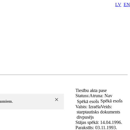
LV
EN
Tiesību akta pase
Statuss:
Atruna:
Nav
Spēkā esošs
Spēkā esošs
ījumiem.
Valsts:
Izraēla
Veids:
starptautisks dokuments
divpusējs
Stājas spēkā:
14.04.1996.
Parakstīts:
03.11.1993.