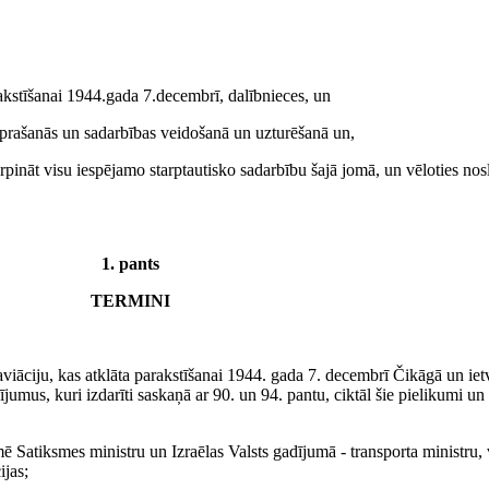
rakstīšanai 1944.gada 7.decembrī, dalībnieces, un
saprašanās un sadarbības veidošanā un uzturēšanā un,
turpināt visu iespējamo starptautisko sadarbību šajā jomā, un vēloties nos
1. pants
TERMINI
viāciju, kas atklāta parakstīšanai 1944. gada 7. decembrī Čikāgā un iet
umus, kuri izdarīti saskaņā ar 90. un 94. pantu, ciktāl šie pielikumi un 
īmē Satiksmes ministru un Izraēlas Valsts gadījumā - transporta ministru
ijas;