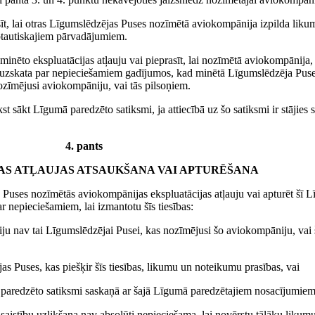
rasīt, lai otras Līgumslēdzējas Puses nozīmētā aviokompānija izpilda li
rptautiskajiem pārvadājumiem.
ā minēto ekspluatācijas atļauju vai pieprasīt, lai nozīmētā aviokompānija
e uzskata par nepieciešamiem gadījumos, kad minētā Līgumslēdzēja Puse 
ozīmējusi aviokompāniju, vai tās pilsoņiem.
 sākt Līgumā paredzēto satiksmi, ja attiecībā uz šo satiksmi ir stājies
4. pants
AS ATĻAUJAS ATSAUKŠANA VAI APTURĒŠANA
s Puses nozīmētās aviokompānijas ekspluatācijas atļauju vai apturēt šī L
r nepieciešamiem, lai izmantotu šīs tiesības:
iju nav tai Līgumslēdzējai Pusei, kas nozīmējusi šo aviokompāniju, vai
as Puses, kas piešķir šīs tiesības, likumu un noteikumu prasības, vai
 paredzēto satiksmi saskaņā ar šajā Līgumā paredzētajiem nosacījumiem
ai saistību uzlikšana nav absolūti nepieciešama, lai novērstu tālāku lik