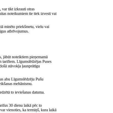
ar tikt izkrauti otras
itas noteikumiem tie tiek izvesti vai
ktā minēto priekšmetu, vielu vai
zīgus atbrīvojumus.
ās, jābūt noteiktiem pieņemamā
n tarifiem. Līgumslēdzējas Puses
adošā stāvokļa ļaunprātīgu
ojas abu Līgumslēdzēju Pušu
oteikšanas mehānismu.
redzētā to ieviešanas datuma.
rifus 30 dienu laikā pēc to
 var vienoties, ka termiņš, kura laikā