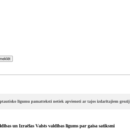
meklēt
rptautisko līgumu pamatteksti netiek apvienoti ar tajos izdarītajiem groz
dības un Izraēlas Valsts valdības līgums par gaisa satiksmi