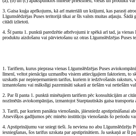
(a), (b) un (c) apakšpunktos minētie priekšmeti, vielas un produkti var
3. Gaisa kuģa aprīkojums, kā arī materiāli un krājumi, kas parasti atr
Līgumslēdzējas Puses teritorijā tikai ar šīs valsts muitas atļauju. Šād
citādi izlietoti.
4. Šī panta 1. punktā paredzētie atbrīvojumi ir spēkā arī tad, ja vien
produktu aizdošanu vai pārvietošanu uz otras Līgumslēdzējas Puses teri
1. Tarifiem, kurus pieprasa vienas Līgumslēdzējas Puses aviokompānij
līmenī, veltot pienācīgu uzmanību visiem attiecīgajiem faktoriem, to
uzskatīs par nepieņemamiem tarifus, kuriem ir iedzīvošanās raksturs, va
izmantošanu vai mākslīgi pazemināti sakarā ar tiešām vai netiešām val
2. Par šī panta 1. punktā minētajiem tarifiem pēc konsultācijām ar c
nozīmētās aviokompānijas, izmantojot Starptautiskās gaisa transporta a
3. Tarifi, par kuriem panākta vienošanās, jāiesniedz apstiprināšanai 
Atsevišķos gadījumos pēc minēto institūciju vienošanās šo periodu var
4. Apstiprinājumu var sniegt tieši. Ja neviena no abu Līgumslēdzēju Puš
iesniegšanas, šos tarifus uzskata par apstiprinātiem. Ja saskaņā ar šī pa