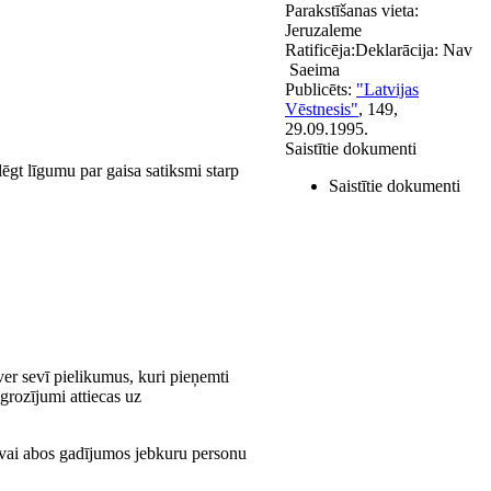
Parakstīšanas vieta:
Jeruzaleme
Ratificēja:
Deklarācija:
Nav
Saeima
Publicēts:
"Latvijas
Vēstnesis"
, 149,
29.09.1995.
Saistītie dokumenti
lēgt līgumu par gaisa satiksmi starp
Saistītie dokumenti
ver sevī pielikumus, kuri pieņemti
grozījumi attiecas uz
, vai abos gadījumos jebkuru personu