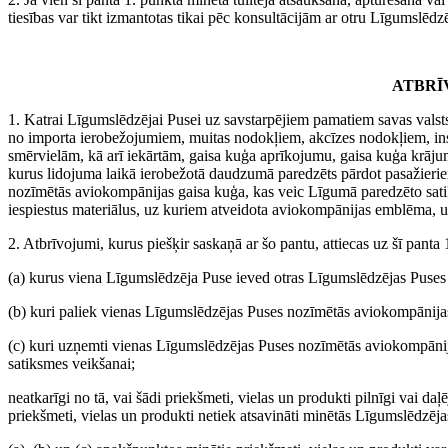
tiesības var tikt izmantotas tikai pēc konsultācijām ar otru Līgumslēdz
ATBRĪ
1. Katrai Līgumslēdzējai Pusei uz savstarpējiem pamatiem savas val
no importa ierobežojumiem, muitas nodokļiem, akcīzes nodokļiem, in
smērvielām, kā arī iekārtām, gaisa kuģa aprīkojumu, gaisa kuģa krājum
kurus lidojuma laikā ierobežotā daudzumā paredzēts pārdot pasažierie
nozīmētās aviokompānijas gaisa kuģa, kas veic Līgumā paredzēto satik
iespiestus materiālus, uz kuriem atveidota aviokompānijas emblēma, 
2. Atbrīvojumi, kurus piešķir saskaņā ar šo pantu, attiecas uz šī pan
(a) kurus viena Līgumslēdzēja Puse ieved otras Līgumslēdzējas Puses 
(b) kuri paliek vienas Līgumslēdzējas Puses nozīmētās aviokompānijas g
(c) kuri uzņemti vienas Līgumslēdzējas Puses nozīmētās aviokompānija
satiksmes veikšanai;
neatkarīgi no tā, vai šādi priekšmeti, vielas un produkti pilnīgi vai da
priekšmeti, vielas un produkti netiek atsavināti minētās Līgumslēdzējas