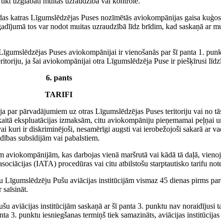
 tikt uzglabāti muitas uzraudzībā vai kontrolē.
odas katras Līgumslēdzējas Puses nozīmētās aviokompānijas gaisa kuģos, v
ā gadījumā tos var nodot muitas uzraudzībā līdz brīdim, kad saskaņā ar mu
as Līgumslēdzējas Puses aviokompānijai ir vienošanās par šī panta 1. pun
toriju, ja šai aviokompānijai otra Līgumslēdzēja Puse ir piešķīrusi līd
6. pants
TARIFI
a par pārvadājumiem uz otras Līgumslēdzējas Puses teritoriju vai no t
 skaitā ekspluatācijas izmaksām, citu aviokompāniju pieņemamai peļņai u
i kuri ir diskriminējoši, nesamērīgi augsti vai ierobežojoši sakarā ar v
dības subsīdijām vai pabalstiem.
itām aviokompānijām, kas darbojas vienā maršrutā vai kādā tā daļā, vien
sociācijas (IATA) procedūras vai citu atbilstošu starptautisko tarifu n
abu Līgumslēdzēju Pušu aviācijas institūcijām vismaz 45 dienas pirms pa
 saīsināt.
u aviācijas institūcijām saskaņā ar šī panta 3. punktu nav noraidījusi ta
nta 3. punktu iesniegšanas termiņš tiek samazināts, aviācijas institūcijas