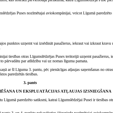
umslēdzējas Puses nozīmētajai aviokompānijai, veicot Līgumā paredzēto s
ajos punktos uzņemt vai izsēdināt pasažierus, iekraut vai izkraut kravu 
.
jai tiesības otras Līgumslēdzējas Puses teritorijā uzņemt pasažierus, i
ai to pārvadātu par atlīdzību vai uz nomas līguma pamata.
ņā ar šī Līguma 3. pantu, pēc pienācīgas atļaujas saņemšanas no otras
ktos paredzētās tiesības.
3. pants
ĒŠANA UN EKSPLUATĀCIJAS ATĻAUJAS IZSNIEGŠANA
tu Līgumā paredzēto satiksmi, katrai Līgumslēdzējai Pusei ir tiesības ot
panta 3. un 4. punktu nekavējoties jāizsniedz nozīmētajai aviokompānijai