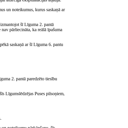
kumus un noteikumus, kurus saskaņā ar
, izmantojot šī Līguma 2. pantā
nav pārliecināta, ka reālā īpašuma
 spēkā saskaņā ar šī Līguma 6. pantu
īguma 2. pantā paredzēto tiesību
 šīs Līgumslēdzējas Puses pilsoņiem,
.
umu un noteikumu pārkāpšanu, šīs