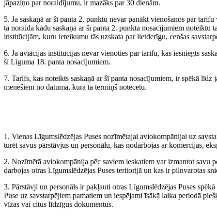
jāpaziņo par noraidījumu, ir mazāks par 30 dienām.
5. Ja saskaņā ar šī panta 2. punktu nevar panākt vienošanos par tarifu va
tā noraida kādu saskaņā ar šī panta 2. punkta nosacījumiem noteiktu tar
institūcijām, kuru ieteikumu tās uzskata par lietderīgu, cenšas savstarpē
6. Ja aviācijas institūcijas nevar vienoties par tarifu, kas iesniegts sas
šī Līguma 18. panta nosacījumiem.
7. Tarifs, kas noteikts saskaņā ar šī panta nosacījumiem, ir spēkā līdz
mēnešiem no datuma, kurā tā termiņš notecētu.
1. Vienas Līgumslēdzējas Puses nozīmētajai aviokompānijai uz savstar
turēt savus pārstāvjus un personālu, kas nodarbojas ar komercijas, ek
2. Nozīmētā aviokompānija pēc saviem ieskatiem var izmantot savu pe
darbojas otras Līgumslēdzējas Puses teritorijā un kas ir pilnvarotas sn
3. Pārstāvji un personāls ir pakļauti otras Līgumslēdzējas Puses sp
Puse uz savstarpējiem pamatiem un iespējami īsākā laika periodā pieš
vīzas vai citus līdzīgus dokumentus.