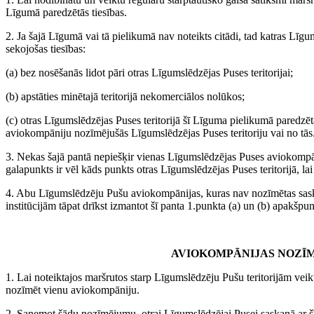
Līgumā paredzētās tiesības.
2. Ja šajā Līgumā vai tā pielikumā nav noteikts citādi, tad katras Līg
sekojošas tiesības:
(a) bez nosēšanās lidot pāri otras Līgumslēdzējas Puses teritorijai;
(b) apstāties minētajā teritorijā nekomerciālos nolūkos;
(c) otras Līgumslēdzējas Puses teritorijā šī Līguma pielikumā paredzēt
aviokompāniju nozīmējušās Līgumslēdzējas Puses teritoriju vai no tās
3. Nekas šajā pantā nepiešķir vienas Līgumslēdzējas Puses aviokompāni
galapunkts ir vēl kāds punkts otras Līgumslēdzējas Puses teritorijā, l
4. Abu Līgumslēdzēju Pušu aviokompānijas, kuras nav nozīmētas saska
institūcijām tāpat drīkst izmantot šī panta 1.punkta (a) un (b) apakšpun
AVIOKOMPĀNIJAS NOZĪM
1. Lai noteiktajos maršrutos starp Līgumslēdzēju Pušu teritorijām veik
nozīmēt vienu aviokompāniju.
2. Saņemot šādu nozīmējumu, otrai Līgumslēdzējai Pusei saskaņā ar šī 