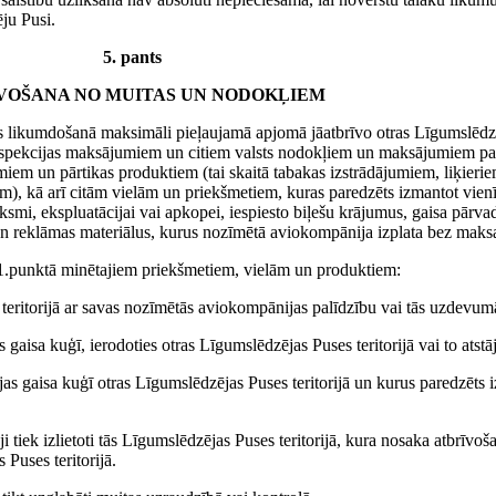
ēju Pusi.
5. pants
VOŠANA NO MUITAS UN NODOKĻIEM
sts likumdošanā maksimāli pieļaujamā apjomā jāatbrīvo otras Līgumslēd
spekcijas maksājumiem un citiem valsts nodokļiem un maksājumiem par 
iem un pārtikas produktiem (tai skaitā tabakas izstrādājumiem, liķieri
m), kā arī citām vielām un priekšmetiem, kuras paredzēts izmantot vien
smi, ekspluatācijai vai apkopei, iespiesto biļešu krājumus, gaisa pār
un reklāmas materiālus, kurus nozīmētā aviokompānija izplata bez maks
ta 1.punktā minētajiem priekšmetiem, vielām un produktiem:
teritorijā ar savas nozīmētās aviokompānijas palīdzību vai tās uzdevum
aisa kuģī, ierodoties otras Līgumslēdzējas Puses teritorijā vai to atstāj
s gaisa kuģī otras Līgumslēdzējas Puses teritorijā un kurus paredzēts
ļēji tiek izlietoti tās Līgumslēdzējas Puses teritorijā, kura nosaka atbrīv
 Puses teritorijā.