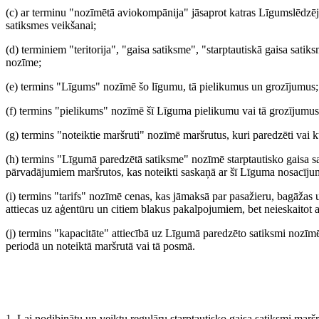
(c) ar terminu "nozīmētā aviokompānija" jāsaprot katras Līgumslēdzē
satiksmes veikšanai;
(d) terminiem "teritorija", "gaisa satiksme", "starptautiskā gaisa sa
nozīme;
(e) termins "Līgums" nozīmē šo līgumu, tā pielikumus un grozījumus;
(f) termins "pielikums" nozīmē šī Līguma pielikumu vai tā grozījumus,
(g) termins "noteiktie maršruti" nozīmē maršrutus, kuri paredzēti vai
(h) termins "Līgumā paredzētā satiksme" nozīmē starptautisko gaisa sa
pārvadājumiem maršrutos, kas noteikti saskaņā ar šī Līguma nosacīj
(i) termins "tarifs" nozīmē cenas, kas jāmaksā par pasažieru, bagāža
attiecas uz aģentūru un citiem blakus pakalpojumiem, bet neieskaitot 
(j) termins "kapacitāte" attiecībā uz Līgumā paredzēto satiksmi nozīmē
periodā un noteiktā maršrutā vai tā posmā.
1. Lai nodibinātu un veiktu regulāru starptautisko gaisa satiksmi marš