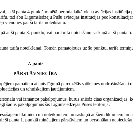
i, ja šī panta 4.punktā minētā perioda laikā viena aviācijas institūcija pa
ifu, tad abu Līgumslēdzēju Pušu aviācijas institūcijas pēc konsultācijām 
ji vienoties par šī tarifa noteikšanu.
kaņā ar šī panta 3. punktu, vai par tarifa noteikšanu saskaņā ar šī panta 5.
 jauna tarifa noteikšanai. Tomēr, pamatojoties uz šo punktu, tarifa termi
7. pants
PĀRSTĀVNIECĪBA
pējiem pamatiem atļauts līgumā paredzētās satiksmes nodrošināšanai otr
spluatācijas un tehniskajiem jautājumiem.
rsonālu vai izmantot pakalpojumus, kurus sniedz citas organizācijas, 
iegt šādus pakalpojumus šīs Līgumslēdzējas Puses teritorijā.
ēkā esošajiem likumiem un noteikumiem un saskaņā ar šiem likumiem un
ķir šī panta 1. punktā minētajiem pārstāvjiem un personālam nepieciešam