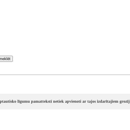
meklēt
rptautisko līgumu pamatteksti netiek apvienoti ar tajos izdarītajiem groz