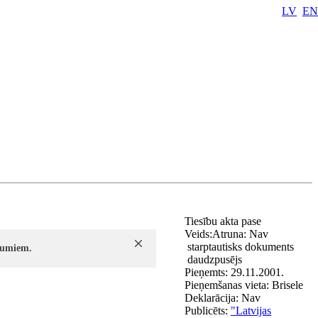
LV
EN
Tiesību akta pase
Veids:
Atruna:
Nav
starptautisks dokuments
ījumiem.
daudzpusējs
Pieņemts:
29.11.2001.
Pieņemšanas vieta:
Brisele
Deklarācija:
Nav
Publicēts:
"Latvijas