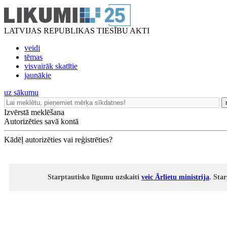
LATVIJAS REPUBLIKAS TIESĪBU AKTI
veidi
tēmas
visvairāk skatītie
jaunākie
uz sākumu
Izvērstā meklēšana
Autorizēties savā kontā
Kādēļ autorizēties vai reģistrēties?
Starptautisko līgumu uzskaiti
veic Ārlietu ministrija
. Sta