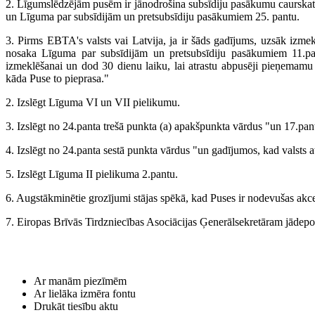
2. Līgumslēdzējām pusēm ir jānodrošina subsīdiju pasākumu caurska
un Līguma par subsīdijām un pretsubsīdiju pasākumiem 25. pantu.
3. Pirms EBTA's valsts vai Latvija, ja ir šāds gadījums, uzsāk izmek
nosaka Līguma par subsīdijām un pretsubsīdiju pasākumiem 11.pant
izmeklēšanai un dod 30 dienu laiku, lai atrastu abpusēji pieņemamu 
kāda Puse to pieprasa."
2. Izslēgt Līguma VI un VII pielikumu.
3. Izslēgt no 24.panta trešā punkta (a) apakšpunkta vārdus "un 17.pant
4. Izslēgt no 24.panta sestā punkta vārdus "un gadījumos, kad valsts 
5. Izslēgt Līguma II pielikuma 2.pantu.
6. Augstākminētie grozījumi stājas spēkā, kad Puses ir nodevušas akc
7. Eiropas Brīvās Tirdzniecības Asociācijas Ģenerālsekretāram jādepo
Ar manām piezīmēm
Ar lielāka izmēra fontu
Drukāt tiesību aktu