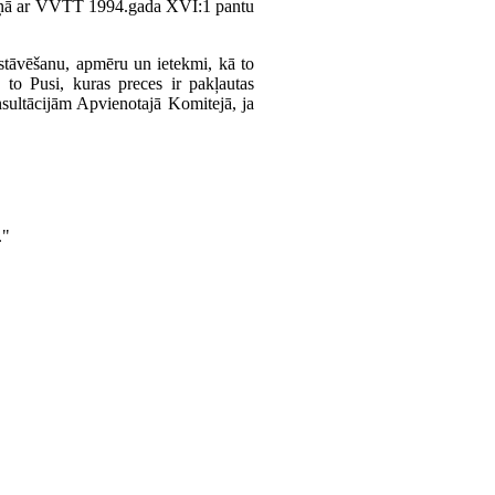
skaņā ar VVTT 1994.gada XVI:1 pantu
astāvēšanu, apmēru un ietekmi, kā to
to Pusi, kuras preces ir pakļautas
nsultācijām Apvienotajā Komitejā, ja
."