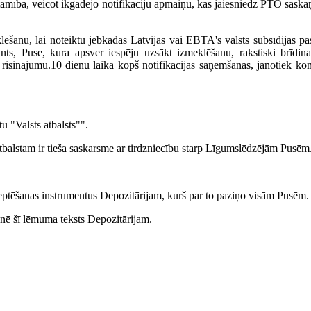
tāmība, veicot ikgadējo notifikāciju apmaiņu, kas jāiesniedz PTO sa
lēšanu, lai noteiktu jebkādas Latvijas vai EBTA's valsts subsīdijas p
s, Puse, kura apsver iespēju uzsākt izmeklēšanu, rakstiski brīdina 
risinājumu.10 dienu laikā kopš notifikācijas saņemšanas, jānotiek ko
u "Valsts atbalsts"".
atbalstam ir tieša saskarsme ar tirdzniecību starp Līgumslēdzējām Pusēm
eptēšanas instrumentus Depozitārijam, kurš par to paziņo visām Pusēm.
nē šī lēmuma teksts Depozitārijam.