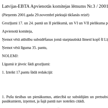
Latvijas-EBTA Apvienotās komitejas lēmums Nr.3 / 200
(Pieņemts 2001.gada 29.novembrī piektajā tikšanās reizē)
Grozījumi 17. un 24. pantā un II pielikumā, un VI un VII pielikuma pa
Apvienotā komiteja,
Ņemot vērā attīstību subsidēšanas jomā starptautiskā līmenī kopš šī 
Ņemot vērā līguma 35. pantu,
NOLEMJ:
Līgumā ir jāveic šādi grozījumi:
1. Izteikt 17.pantu šādā redakcijā:
1. Pušu tiesības un pienākumus, attiecībā uz subsīdijām un pret
pasākumiem, izņemot, ja šajā pantā nav noteikts citādi.