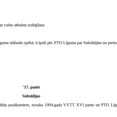
1
r valsts atbalstu izslēgšana
Līguma stāšanās spēkā, it īpaši pēc PTO Līguma par Subsīdijām un pret
"
17. pants
Subsīdijas
subsīdiju pasākumiem, nosaka 1994.gada VVTT XVI pants un PTO Līgu