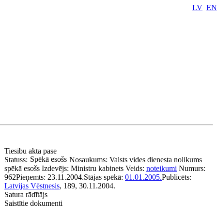
LV
EN
Tiesību akta pase
Spēkā esošs
Statuss:
Nosaukums:
Valsts vides dienesta nolikums
spēkā esošs
Izdevējs:
Ministru kabinets
Veids:
noteikumi
Numurs:
962
Pieņemts:
23.11.2004.
Stājas spēkā:
01.01.2005.
Publicēts:
Latvijas Vēstnesis
, 189, 30.11.2004.
Satura rādītājs
Saistītie dokumenti