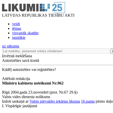
LATVIJAS REPUBLIKAS TIESĪBU AKTI
veidi
tēmas
visvairāk skatītie
jaunākie
uz sākumu
Izvērstā meklēšana
Autorizēties savā kontā
Kādēļ autorizēties vai reģistrēties?
Attēlotā redakcija
Ministru kabineta noteikumi Nr.962
Rīgā 2004.gada 23.novembrī (prot. Nr.67 29.§)
Valsts vides dienesta nolikums
Izdoti saskaņā ar
Valsts pārvaldes iekārtas likuma
16.panta
pirmo daļu
I. Vispārīgie jautājumi