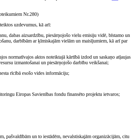
teikumiem Nr.280)
oteiktos uzdevumus, kā arī:
anu, dabas aizsardzību, piesārņojošo vielu emisiju vidē, bīstamo un
ošanu, darbībām ar ķīmiskajām vielām un maisījumiem, kā arī par
ajos normatīvajos aktos noteiktajā kārtībā izdod un saskaņo atļaujas
 resursu izmantošanai un piesārņojošo darbību veikšanai;
esta rīcībā esošo vides informāciju;
oringu Eiropas Savienības fondu finansēto projektu ietvaros;
dēm, pašvaldībām un to iestādēm, nevalstiskajām organizācijām, citu