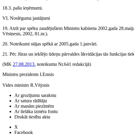
18.3. pašu ieņēmumi.
VI. Noslēguma jautājumi
19. Atzīt par spēku zaudējušiem Ministru kabineta 2002.gada 28.mai
Vēstnesis, 2002, 81.nr.).
20. Noteikumi stājas spēkā ar 2005.gada 1.janvāri.
21. Pēc Jūras un iekšējo ūdeņu pārvaldes likvidācijas tās funkcijas tiek
(MK
27.08.2013.
noteikumu Nr.641 redakcijā)
Ministru prezidents I.Emsis
Vides ministrs R.Vējonis
Ar grozījumu sarakstu
Ar satura rādītāju
Ar manām piezīmēm
Ar lielāka izmēra fontu
Drukāt tiesību aktu
X
Facebook