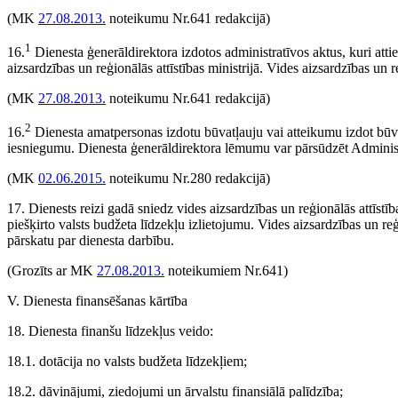
(MK
27.08.2013.
noteikumu Nr.641 redakcijā)
1
16.
Dienesta ģenerāldirektora izdotos administratīvos aktus, kuri atti
aizsardzības un reģionālās attīstības ministrijā. Vides aizsardzības un r
(MK
27.08.2013.
noteikumu Nr.641 redakcijā)
2
16.
Dienesta amatpersonas izdotu būvatļauju vai atteikumu izdot būvat
iesniegumu. Dienesta ģenerāldirektora lēmumu var pārsūdzēt Administr
(MK
02.06.2015.
noteikumu Nr.280 redakcijā)
17. Dienests reizi gadā sniedz vides aizsardzības un reģionālās attīstī
piešķirto valsts budžeta līdzekļu izlietojumu. Vides aizsardzības un reģi
pārskatu par dienesta darbību.
(Grozīts ar MK
27.08.2013.
noteikumiem Nr.641)
V. Dienesta finansēšanas kārtība
18. Dienesta finanšu līdzekļus veido:
18.1. dotācija no valsts budžeta līdzekļiem;
18.2. dāvinājumi, ziedojumi un ārvalstu finansiālā palīdzība;