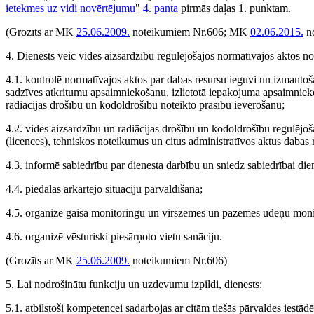
ietekmes uz vidi novērtējumu
"
4. panta
pirmās daļas 1. punktam.
(Grozīts ar MK
25.06.2009.
noteikumiem Nr.606; MK
02.06.2015.
no
4. Dienests veic vides aizsardzību regulējošajos normatīvajos aktos n
4.1. kontrolē normatīvajos aktos par dabas resursu ieguvi un izmantoš
sadzīves atkritumu apsaimniekošanu, izlietotā iepakojuma apsaimniek
radiācijas drošību un kodoldrošību noteikto prasību ievērošanu;
4.2. vides aizsardzību un radiācijas drošību un kodoldrošību regulējoš
(licences), tehniskos noteikumus un citus administratīvos aktus dabas
4.3. informē sabiedrību par dienesta darbību un sniedz sabiedrībai dien
4.4. piedalās ārkārtējo situāciju pārvaldīšanā;
4.5. organizē gaisa monitoringu un virszemes un pazemes ūdeņu monit
4.6. organizē vēsturiski piesārņoto vietu sanāciju.
(Grozīts ar MK
25.06.2009.
noteikumiem Nr.606)
5. Lai nodrošinātu funkciju un uzdevumu izpildi, dienests:
5.1. atbilstoši kompetencei sadarbojas ar citām tiešās pārvaldes iestā