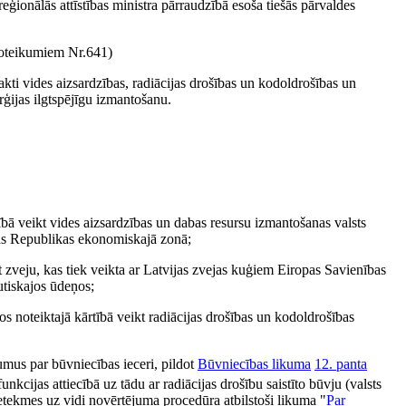
reģionālās attīstības ministra pārraudzībā esoša tiešās pārvaldes
teikumiem Nr.641)
 akti vides aizsardzības, radiācijas drošības un kodoldrošības un
rģijas ilgtspējīgu izmantošanu.
tībā veikt vides aizsardzības un dabas resursu izmantošanas valsts
vijas Republikas ekonomiskajā zonā;
t zveju, kas tiek veikta ar Latvijas zvejas kuģiem Eiropas Savienības
autiskajos ūdeņos;
os noteiktajā kārtībā veikt radiācijas drošības un kodoldrošības
mus par būvniecības ieceri, pildot
Būvniecības likuma
12. panta
unkcijas attiecībā uz tādu ar radiācijas drošību saistīto būvju (valsts
tekmes uz vidi novērtējuma procedūra atbilstoši likuma "
Par