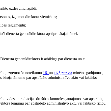
teikto uzdevumu izpildi;
rsonas, izņemot direktora vietniekus;
nības reglamentu;
toši dienesta ģenerāldirektora apstiprinātajai tāmei.
ienesta ģenerāldirektors ir atbildīgs par dienesta un tā
1
īcību, izņemot šo noteikumu
16.
un
16.
punktā
minētos gadījumus,
ts biroja lēmumu par apstrīdēto administratīvo aktu vai faktisko
ību vides un radiācijas drošības kontroles jautājumos var apstrīdēt,
ektora lēmumu par apstrīdēto administratīvo aktu vai faktisko rīcību