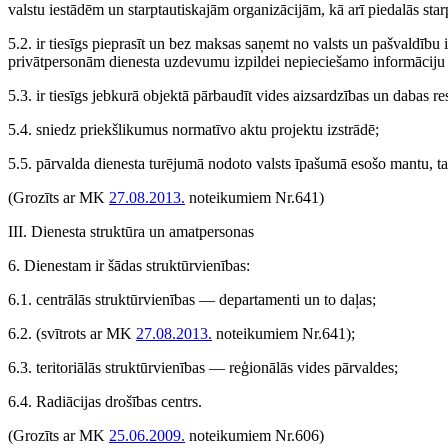
valstu iestādēm un starptautiskajām organizācijām, kā arī piedalās st
5.2. ir tiesīgs pieprasīt un bez maksas saņemt no valsts un pašvaldību
privātpersonām dienesta uzdevumu izpildei nepieciešamo informācij
5.3. ir tiesīgs jebkurā objektā pārbaudīt vides aizsardzības un dabas 
5.4. sniedz priekšlikumus normatīvo aktu projektu izstrādē;
5.5. pārvalda dienesta turējumā nodoto valsts īpašumā esošo mantu, t
(Grozīts ar MK
27.08.2013.
noteikumiem Nr.641)
III. Dienesta struktūra un amatpersonas
6. Dienestam ir šādas struktūrvienības:
6.1. centrālās struktūrvienības — departamenti un to daļas;
6.2.
(svītrots ar MK
27.08.2013.
noteikumiem Nr.641)
;
6.3. teritoriālās struktūrvienības — reģionālās vides pārvaldes;
6.4. Radiācijas drošības centrs.
(Grozīts ar MK
25.06.2009.
noteikumiem Nr.606)