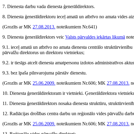
7. Dienesta darbu vada dienesta ģenerāldirektors.
8. Dienesta ģenerāldirektoru ieceļ amatā un atbrīvo no amata vides aizs
(Grozīts ar MK
27.08.2013.
noteikumiem Nr.641)
9. Dienesta ģenerāldirektors veic
Valsts pārvaldes iekārtas likumā
notei
9.1. ieceļ amatā un atbrīvo no amata dienesta centrālo struktūrvienīb
pārvalžu direktorus un direktoru vietniekus;
9.2. ir tiesīgs atcelt dienesta amatpersonu izdotos administratīvos ak
9.3. bez īpaša pilnvarojuma pārstāv dienestu.
(Grozīts ar MK
25.06.2009.
noteikumiem Nr.606; MK
27.08.2013.
no
10. Dienesta ģenerāldirektoram ir vietnieki. Ģenerāldirektora vietnie
11. Dienesta ģenerāldirektors nosaka dienesta struktūru, struktūrvien
12. Radiācijas drošības centra darbu un reģionālo vides pārvalžu darbu
(Grozīts ar MK
25.06.2009.
noteikumiem Nr.606; MK
27.08.2013.
no
13. Reģionālo vides pārvalžu direktori: