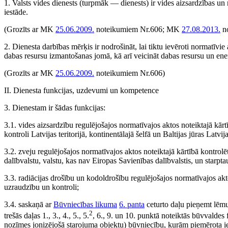
1. Valsts vides dienests (turpmāk — dienests) ir vides aizsardzības un 
iestāde.
(Grozīts ar MK
25.06.2009.
noteikumiem Nr.606; MK
27.08.2013.
no
2. Dienesta darbības mērķis ir nodrošināt, lai tiktu ievēroti normatīvie
dabas resursu izmantošanas jomā, kā arī veicināt dabas resursu un ene
(Grozīts ar MK
25.06.2009.
noteikumiem Nr.606)
II. Dienesta funkcijas, uzdevumi un kompetence
3. Dienestam ir šādas funkcijas:
3.1. vides aizsardzību regulējošajos normatīvajos aktos noteiktajā kār
kontroli Latvijas teritorijā, kontinentālajā šelfā un Baltijas jūras Lat
3.2. zveju regulējošajos normatīvajos aktos noteiktajā kārtībā kontrolē
dalībvalstu, valstu, kas nav Eiropas Savienības dalībvalstis, un starpt
3.3. radiācijas drošību un kodoldrošību regulējošajos normatīvajos akt
uzraudzību un kontroli;
3.4. saskaņā ar
Būvniecības likuma
6. panta
ceturto daļu pieņemt lēmu
2
trešās daļas 1., 3., 4., 5., 5.
, 6., 9. un 10. punktā noteiktās būvvaldes f
nozīmes jonizējošā starojuma objektu) būvniecību, kurām piemērota ie