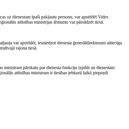
ecas uz dienestam īpaši pakļautu personu, var apstrīdēt Vides
eģionālās attīstības ministrijas lēmumu var pārsūdzēt tiesā.
ļauju var apstrīdēt, iesniedzot dienesta ģenerāldirektoram attiecīgu
atīvajā rajona tiesā.
bas ministram pārskatu par dienesta funkciju izpildi un dienestam
onālās attīstības ministram ir tiesības jebkurā laikā pieprasīt