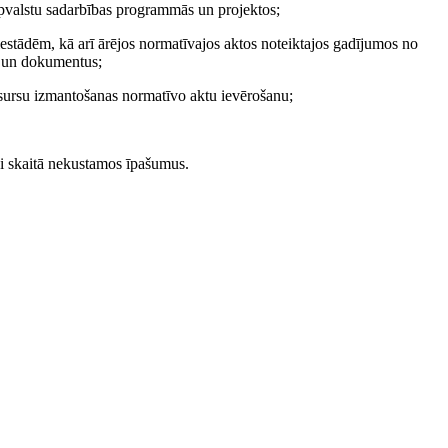
arpvalstu sadarbības programmās un projektos;
 iestādēm, kā arī ārējos normatīvajos aktos noteiktajos gadījumos no
u un dokumentus;
resursu izmantošanas normatīvo aktu ievērošanu;
ai skaitā nekustamos īpašumus.