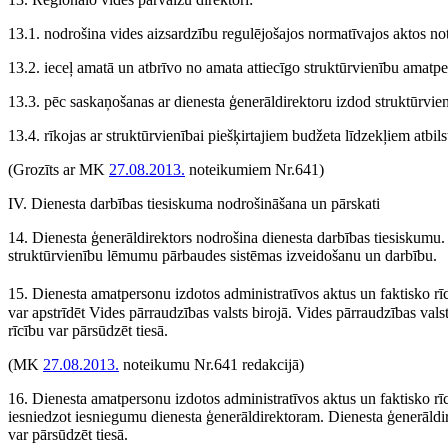
13.1. nodrošina vides aizsardzību regulējošajos normatīvajos aktos no
13.2. ieceļ amatā un atbrīvo no amata attiecīgo struktūrvienību amatpe
13.3. pēc saskaņošanas ar dienesta ģenerāldirektoru izdod struktūrvie
13.4. rīkojas ar struktūrvienībai piešķirtajiem budžeta līdzekļiem atbils
(Grozīts ar MK
27.08.2013.
noteikumiem Nr.641)
IV. Dienesta darbības tiesiskuma nodrošināšana un pārskati
14. Dienesta ģenerāldirektors nodrošina dienesta darbības tiesiskumu. D
struktūrvienību lēmumu pārbaudes sistēmas izveidošanu un darbību.
15. Dienesta amatpersonu izdotos administratīvos aktus un faktisko r
var apstrīdēt Vides pārraudzības valsts birojā. Vides pārraudzības vals
rīcību var pārsūdzēt tiesā.
(MK
27.08.2013.
noteikumu Nr.641 redakcijā)
16. Dienesta amatpersonu izdotos administratīvos aktus un faktisko rīc
iesniedzot iesniegumu dienesta ģenerāldirektoram. Dienesta ģenerāldir
var pārsūdzēt tiesā.