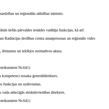
ardzības un reģionālās attīstības ministrs.
ktās tiešās pārvaldes iestādes vadītāja funkcijas, kā arī:
u un Radiācijas drošības centra amatpersonas un reģionālo vides
tus, lēmumus un iekšējos normatīvos aktus;
teikumiem Nr.641)
ku kompetenci nosaka ģenerāldirektors.
ību funkcijas un uzdevumus.
 vada attiecīgās struktūrvienības direktors.
teikumiem Nr.641)