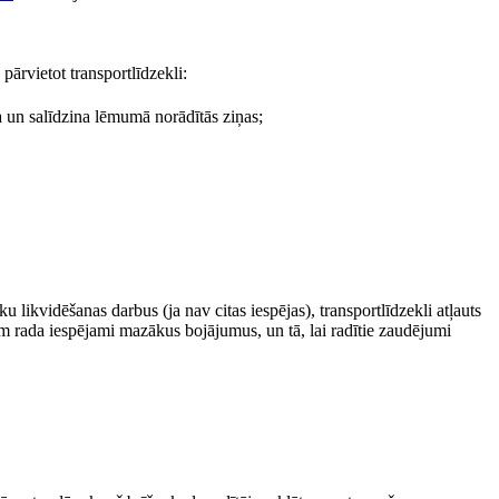
ārvietot transportlīdzekli:
da un salīdzina lēmumā norādītās ziņas;
u likvidēšanas darbus (ja nav citas iespējas), transportlīdzekli atļauts
tam rada iespējami mazākus bojājumus, un tā, lai radītie zaudējumi