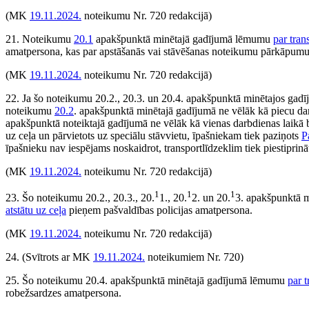
(MK
19.11.2024.
noteikumu Nr. 720 redakcijā)
21. Noteikumu
20.1
apakšpunktā minētajā gadījumā lēmumu
par tran
amatpersona, kas par apstāšanās vai stāvēšanas noteikumu pārkāpumu
(MK
19.11.2024.
noteikumu Nr. 720 redakcijā)
22. Ja šo noteikumu 20.2., 20.3. un 20.4. apakšpunktā minētajos gadīj
noteikumu
20.2
. apakšpunktā minētajā gadījumā ne vēlāk kā piecu dar
apakšpunktā noteiktajā gadījumā ne vēlāk kā vienas darbdienas laikā brīd
uz ceļa un pārvietots uz speciālu stāvvietu, īpašniekam tiek paziņots
P
īpašnieku nav iespējams noskaidrot, transportlīdzeklim tiek piestiprin
(MK
19.11.2024.
noteikumu Nr. 720 redakcijā)
1
1
1
23. Šo noteikumu 20.2., 20.3., 20.
1., 20.
2. un 20.
3. apakšpunktā 
atstātu uz ceļa
pieņem pašvaldības policijas amatpersona.
(MK
19.11.2024.
noteikumu Nr. 720 redakcijā)
24.
(Svītrots ar MK
19.11.2024.
noteikumiem Nr. 720)
25. Šo noteikumu 20.4. apakšpunktā minētajā gadījumā lēmumu
par t
robežsardzes amatpersona.