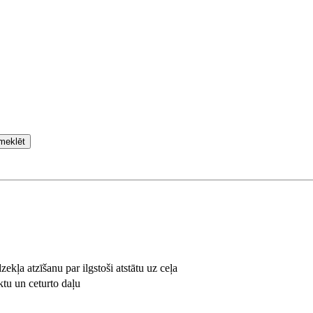
meklēt
ekļa atzīšanu par ilgstoši atstātu uz ceļa
tu un ceturto daļu