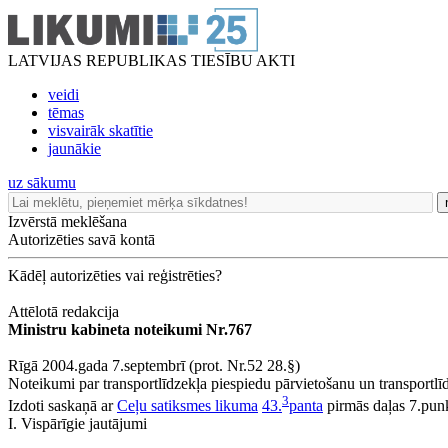
LATVIJAS REPUBLIKAS TIESĪBU AKTI
veidi
tēmas
visvairāk skatītie
jaunākie
uz sākumu
Izvērstā meklēšana
Autorizēties savā kontā
Kādēļ autorizēties vai reģistrēties?
Attēlotā redakcija
Ministru kabineta noteikumi Nr.767
Rīgā 2004.gada 7.septembrī (prot. Nr.52 28.§)
Noteikumi par transportlīdzekļa piespiedu pārvietošanu un transportlīdz
3
Izdoti saskaņā ar
Ceļu satiksmes likuma
43.
panta
pirmās daļas 7.punk
I. Vispārīgie jautājumi