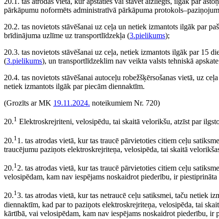
20.1. tas atrodas vietā, kur apstāties vai stāvēt aizliegts, ilgāk par a
pārkāpumu noformēts administratīvā pārkāpuma protokols–paziņojum
20.2. tas novietots stāvēšanai uz ceļa un netiek izmantots ilgāk par p
brīdinājuma uzlīme uz transportlīdzekļa (
3.pielikums
);
20.3. tas novietots stāvēšanai uz ceļa, netiek izmantots ilgāk par 15 d
(
3.pielikums
), un transportlīdzeklim nav veikta valsts tehniskā apskate
20.4. tas novietots stāvēšanai autoceļu robežšķērsošanas vietā, uz ceļa
netiek izmantots ilgāk par piecām diennaktīm.
(Grozīts ar MK
19.11.2024.
noteikumiem Nr. 720)
1
20.
Elektroskrejriteni, velosipēdu, tai skaitā velorikšu, atzīst par ilgsto
1
20.
1. tas atrodas vietā, kur tas traucē pārvietoties citiem ceļu satik
traucējumu paziņots elektroskrejriteņa, velosipēda, tai skaitā velorikš
1
20.
2. tas atrodas vietā, kur tas traucē pārvietoties citiem ceļu satik
velosipēdam, kam nav iespējams noskaidrot piederību, ir piestiprināta
1
20.
3. tas atrodas vietā, kur tas netraucē ceļu satiksmei, taču netiek 
diennaktīm, kad par to paziņots elektroskrejriteņa, velosipēda, tai ska
kārtībā, vai velosipēdam, kam nav iespējams noskaidrot piederību, ir p