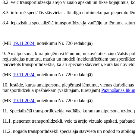
8.2. veic transportlīdzekļa ārējo vizuālo apskati un fiksē bojājumus, k
8.3. informē speciālās stāvvietas atbildīgo darbinieku par pieņemto l
8.4. iepazīstina specializētā transportlīdzekļa vadītāju ar lēmuma satu
(MK
19.11.2024.
noteikumu Nr. 720 redakcijā)
9. Amatpersona, kura pieņēmusi lēmumu, nekavējoties ziņo Valsts policij
reģistrācijas numuru, marku un modeli (neidentificētiem transportlīdze
pārvietots transportlīdzeklis, kā arī speciālo stāvvietu, kurā tas novieto
(MK
19.11.2024.
noteikumu Nr. 720 redakcijā)
10. Iestāde, kuras amatpersona pieņēmusi lēmumu, vienas darbdienas l
transportlīdzekļa īpašniekam (valdītājam, turētājam)
Paziņošanas liku
(MK
19.11.2024.
noteikumu Nr. 720 redakcijā)
11. Specializētā transportlīdzekļa vadītājs, kuram amatpersona uzdod pā
11.1. pieņemot transportlīdzekli, veic tā ārējo vizuālo apskati, pārbau
11.2. nogādā transportlīdzekli speciālajā stāvvietā un nodod to atbild