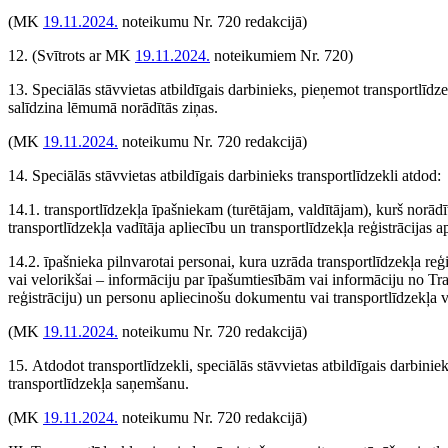
(MK
19.11.2024.
noteikumu Nr. 720 redakcijā)
12.
(Svītrots ar MK
19.11.2024.
noteikumiem Nr. 720)
13. Speciālās stāvvietas atbildīgais darbinieks, pieņemot transportlīdze
salīdzina lēmumā norādītās ziņas.
(MK
19.11.2024.
noteikumu Nr. 720 redakcijā)
14. Speciālās stāvvietas atbildīgais darbinieks transportlīdzekli atdod:
14.1. transportlīdzekļa īpašniekam (turētājam, valdītājam), kurš nor
transportlīdzekļa vadītāja apliecību un transportlīdzekļa reģistrācijas a
14.2. īpašnieka pilnvarotai personai, kura uzrāda transportlīdzekļa reģ
vai velorikšai – informāciju par īpašumtiesībām vai informāciju no Tran
reģistrāciju) un personu apliecinošu dokumentu vai transportlīdzekļa v
(MK
19.11.2024.
noteikumu Nr. 720 redakcijā)
15. Atdodot transportlīdzekli, speciālās stāvvietas atbildīgais darbinie
transportlīdzekļa saņemšanu.
(MK
19.11.2024.
noteikumu Nr. 720 redakcijā)