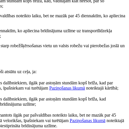
stoņām stundām kopš brīža, kad, vadītājam klāt neesot, par šo
s;
ašvaldības noteikto laiku, bet ne mazāk par 45 diennaktīm, ko apliecina
iennaktīm, ko apliecina brīdinājuma uzlīme uz transportlīdzekļa
;
 starp robežšķērsošanas vietu un valsts robežu vai pierobežas joslā un
ši atstātu uz ceļa, ja:
smes dalībniekiem, ilgāk par astoņām stundām kopš brīža, kad par
as, īpašniekam vai turētājam
Paziņošanas likumā
noteiktajā kārtībā;
smes dalībniekiem, ilgāk par astoņām stundām kopš brīža, kad
 brīdinājuma uzlīme;
izmantots ilgāk par pašvaldības noteikto laiku, bet ne mazāk par 45
itā velorikšas, īpašniekam vai turētājam
Paziņošanas likumā
noteiktajā
iestiprināta brīdinājuma uzlīme.