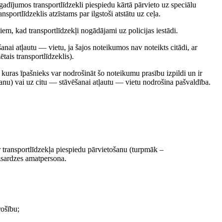
gadījumos transportlīdzekli piespiedu kārtā pārvieto uz speciālu
sportlīdzeklis atzīstams par ilgstoši atstātu uz ceļa.
em, kad transportlīdzekļi nogādājami uz policijas iestādi.
šanai atļautu — vietu, ja šajos noteikumos nav noteikts citādi, ar
tais transportlīdzeklis).
 kuras īpašnieks var nodrošināt šo noteikumu prasību izpildi un ir
šanu) vai uz citu — stāvēšanai atļautu — vietu nodrošina pašvaldība.
r transportlīdzekļa piespiedu pārvietošanu (turpmāk –
ežsardzes amatpersona.
rošību;