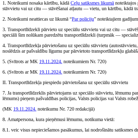
1. Noteikumi nosaka kārtību, kādā
Ceļu satiksmes likumā
noteiktajos 
stāvvietu vai uz citu — stāvēšanai atļautu — vietu, un kārtību, kādā tran
2. Noteikumi neattiecas uz likumā “
Par policiju
” noteiktajiem gadījumi
3. Transportlīdzekli pārvieto uz speciālu stāvvietu vai uz citu — stāvē
speciāli šim nolūkam paredzētu transportlīdzekli (turpmāk — specializē
4. Transportlīdzekļa pārvietošanu uz speciālu stāvvietu (autostāvvietu,
noslēdzis ar pašvaldību līgumu par pārvietoto transportlīdzekļu glabā
5.
(Svītrots ar MK
19.11.2024.
noteikumiem Nr. 720)
6.
(Svītrots ar MK
19.11.2024.
noteikumiem Nr. 720)
II. Transportlīdzekļa piespiedu pārvietošana uz speciālu stāvvietu
7. Ja transportlīdzeklis pārvietojams uz speciālo stāvvietu, lēmumu pa
lēmums) pieņem pašvaldības policijas, Valsts policijas vai Valsts rob
(MK
19.11.2024.
noteikumu Nr. 720 redakcijā)
8. Amatpersona, kura pieņēmusi lēmumu, notikuma vietā:
8.1. veic visus nepieciešamos pasākumus, lai nodrošinātu satiksmes d