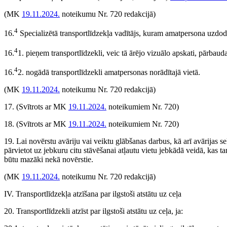
(MK
19.11.2024.
noteikumu Nr. 720 redakcijā)
4
16.
Specializētā transportlīdzekļa vadītājs, kuram amatpersona uzdod p
4
16.
1. pieņem transportlīdzekli, veic tā ārējo vizuālo apskati, pārbau
4
16.
2. nogādā transportlīdzekli amatpersonas norādītajā vietā.
(MK
19.11.2024.
noteikumu Nr. 720 redakcijā)
17.
(Svītrots ar MK
19.11.2024.
noteikumiem Nr. 720)
18.
(Svītrots ar MK
19.11.2024.
noteikumiem Nr. 720)
19. Lai novērstu avāriju vai veiktu glābšanas darbus, kā arī avārijas sek
pārvietot uz jebkuru citu stāvēšanai atļautu vietu jebkādā veidā, kas 
būtu mazāki nekā novērstie.
(MK
19.11.2024.
noteikumu Nr. 720 redakcijā)
IV. Transportlīdzekļa atzīšana par ilgstoši atstātu uz ceļa
20. Transportlīdzekli atzīst par ilgstoši atstātu uz ceļa, ja: