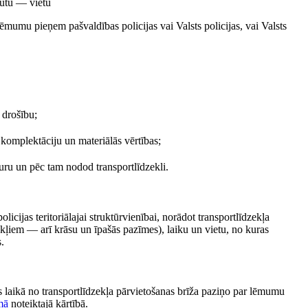
autu — vietu
 lēmumu pieņem pašvaldības policijas vai Valsts policijas, vai Valsts
 drošību;
 komplektāciju un materiālās vērtības;
turu un pēc tam nodod transportlīdzekli.
ijas teritoriālajai struktūrvienībai, norādot transportlīdzekļa
ekļiem — arī krāsu un īpašās pazīmes), laiku un vietu, no kuras
s.
laikā no transportlīdzekļa pārvietošanas brīža paziņo par lēmumu
mā
noteiktajā kārtībā.