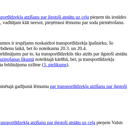
sportlīdzekļa atzīšanu par ilgstoši atstātu uz ceļa
pieņem tās iestādes
, vadītājam klāt neesot, pieņēmusi lēmumu par soda piemērošanu.
umos ir iespējams noskaidrot transportlīdzekļa īpašnieku, šo
bdienu laikā, bet šo noteikumu 20.3. un 20.4.
inājums par to, ka transportlīdzeklis tiks atzīts par ilgstoši atstātu
aziņošanas likumā
noteiktajā kārtībā, bet, ja transportlīdzekļa
āta brīdinājuma uzlīme (
3. pielikums
).
minētajā gadījumā lēmumu
par transportlīdzekļa atzīšanu par ilgstoši
ransportlīdzekļa atzīšanu par ilgstoši atstātu uz ceļa
pieņem Valsts