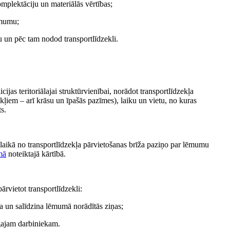
omplektāciju un materiālās vērtības;
ēmumu;
ru un pēc tam nodod transportlīdzekli.
as teritoriālajai struktūrvienībai, norādot transportlīdzekļa
kļiem – arī krāsu un īpašās pazīmes), laiku un vietu, no kuras
ts.
aikā no transportlīdzekļa pārvietošanas brīža paziņo par lēmumu
mā
noteiktajā kārtībā.
rvietot transportlīdzekli:
da un salīdzina lēmumā norādītās ziņas;
īgajam darbiniekam.