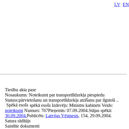
LV
EN
Tiesību akta pase
Nosaukums:
Noteikumi par transportlīdzekļa piespiedu
Statuss:
pārvietošanu un transportlīdzekļa atzīšanu par ilgstoši ..
Spēkā esošs
spēkā esošs
Izdevējs:
Ministru kabinets
Veids:
noteikumi
Numurs:
767
Pieņemts:
07.09.2004.
Stājas spēkā:
30.09.2004.
Publicēts:
Latvijas Vēstnesis
, 154, 29.09.2004.
Satura rādītājs
Saistītie dokumenti