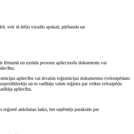
kli, veic tā ārējo vizuālo apskati, pārbauda un
ādīts lēmumā un uzrāda personu apliecinošu dokumentu vai
pliecību;
istrācijas apliecību vai ārvalsts reģistrācijas dokumentus (velosipēdam
sportlīdzekļu un to vadītāju valsts reģistra par veiktu velosipēda
adītāja apliecību.
ks reģistrē atdošanas laiku, bet saņēmējs parakstās par