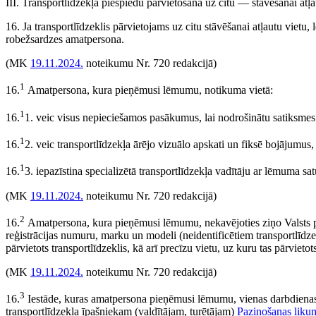
III. Transportlīdzekļa piespiedu pārvietošana uz citu — stāvēšanai atļ
16. Ja transportlīdzeklis pārvietojams uz citu stāvēšanai atļautu vietu,
robežsardzes amatpersona.
(MK
19.11.2024.
noteikumu Nr. 720 redakcijā)
1
16.
Amatpersona, kura pieņēmusi lēmumu, notikuma vietā:
1
16.
1. veic visus nepieciešamos pasākumus, lai nodrošinātu satiksmes
1
16.
2. veic transportlīdzekļa ārējo vizuālo apskati un fiksē bojājumus,
1
16.
3. iepazīstina specializētā transportlīdzekļa vadītāju ar lēmuma sa
(MK
19.11.2024.
noteikumu Nr. 720 redakcijā)
2
16.
Amatpersona, kura pieņēmusi lēmumu, nekavējoties ziņo Valsts polic
reģistrācijas numuru, marku un modeli (neidentificētiem transportlīdz
pārvietots transportlīdzeklis, kā arī precīzu vietu, uz kuru tas pārvietot
(MK
19.11.2024.
noteikumu Nr. 720 redakcijā)
3
16.
Iestāde, kuras amatpersona pieņēmusi lēmumu, vienas darbdienas 
transportlīdzekļa īpašniekam (valdītājam, turētājam)
Paziņošanas liku