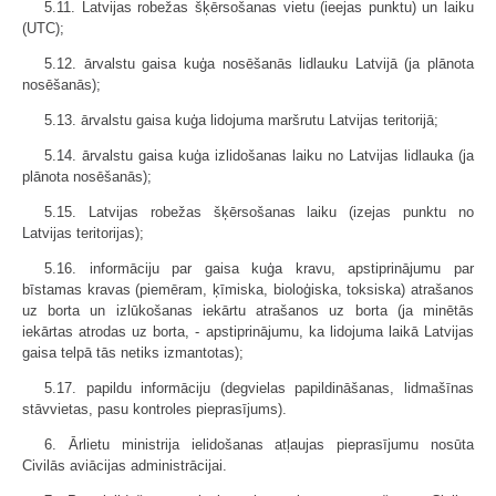
5.11. Latvijas robežas šķērsošanas vietu (ieejas punktu) un laiku
(UTC);
5.12. ārvalstu gaisa kuģa nosēšanās lidlauku Latvijā (ja plānota
nosēšanās);
5.13. ārvalstu gaisa kuģa lidojuma maršrutu Latvijas teritorijā;
5.14. ārvalstu gaisa kuģa izlidošanas laiku no Latvijas lidlauka (ja
plānota nosēšanās);
5.15. Latvijas robežas šķērsošanas laiku (izejas punktu no
Latvijas teritorijas);
5.16. informāciju par gaisa kuģa kravu, apstiprinājumu par
bīstamas kravas (piemēram, ķīmiska, bioloģiska, toksiska) atrašanos
uz borta un izlūkošanas iekārtu atrašanos uz borta (ja minētās
iekārtas atrodas uz borta, - apstiprinājumu, ka lidojuma laikā Latvijas
gaisa telpā tās netiks izmantotas);
5.17. papildu informāciju (degvielas papildināšanas, lidmašīnas
stāvvietas, pasu kontroles pieprasījums).
6. Ārlietu ministrija ielidošanas atļaujas pieprasījumu nosūta
Civilās aviācijas administrācijai.