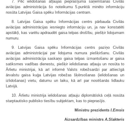
7. Pēc ielidošanas atļaujas pieprasījuma saņemšanas Civilās
aviācijas administrācija šo noteikumu 5.punktā minēto informāciju
nosūta Latvijas Gaisa spēku Informācijas centram.
8. Latvijas Gaisa spēku Informācijas centrs pārbauda Civilās
aviācijas administrācijas iesniegto informāciju un, ja nav konstatēti
apstākļi, kas varētu apdraudēt gaisa telpas drošību, piešķir lidojumam
numuru.
9. Latvijas Gaisa spēku Informācijas centrs paziņo Civilās
aviācijas administrācijai par lidojuma numura piešķiršanu. Civilās
aviācijas administrācija saskaņo gaisa telpas izmantošanu ar gaisa
satiksmes vadības dienestu, piešķir ielidošanas atļauju un nosūta to
Ārlietu ministrijai, kā arī informē Valsts robežsardzi par attiecīgā
ārvalstu gaisa kuģa Latvijas robežas šķērsošanas (ielidošanas un
izlidošanas) vietu, datumu un laiku, kā arī par nosēšanās lidlauku
Latvijā.
10. Ārlietu ministrija ielidošanas atļauju diplomātiskā ceļā nosūta
starptautisko publisko tiesību subjektam, kas to pieprasījis.
Ministru prezidents
I.Emsis
Aizsardzības ministrs
A.Slakteris