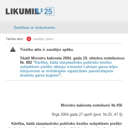
Darbības ar dokumentu
Tiesību akts:
zaudējis spēku
Tiesību akts ir zaudējis spēku.
Skatīt Ministru kabineta 2004. gada 19. oktobra noteikumus
Nr. 882 "
Kārtība, kādā starptautisko publisko tiesību
subjektiem piešķir atļauju izmantot Latvijas gaisa telpu
lidojumiem ar militārajām vajadzībām paredzētajiem
ārvalstu gaisa kuģiem
".
Ministru kabineta noteikumi Nr.456
Rīgā 2004.gada 27.aprīlī (prot. Nr.25, 47.§)
Kārtība, kādā starptautisko publisko tiesību subjektiem piešķir