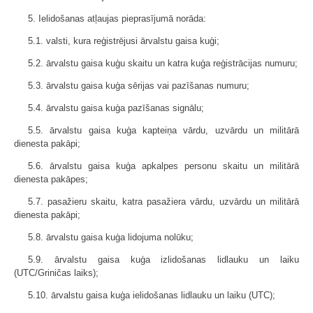
5. Ielidošanas atļaujas pieprasījumā norāda:
5.1. valsti, kura reģistrējusi ārvalstu gaisa kuģi;
5.2. ārvalstu gaisa kuģu skaitu un katra kuģa reģistrācijas numuru;
5.3. ārvalstu gaisa kuģa sērijas vai pazīšanas numuru;
5.4. ārvalstu gaisa kuģa pazīšanas signālu;
5.5. ārvalstu gaisa kuģa kapteiņa vārdu, uzvārdu un militārā
dienesta pakāpi;
5.6. ārvalstu gaisa kuģa apkalpes personu skaitu un militārā
dienesta pakāpes;
5.7. pasažieru skaitu, katra pasažiera vārdu, uzvārdu un militārā
dienesta pakāpi;
5.8. ārvalstu gaisa kuģa lidojuma nolūku;
5.9. ārvalstu gaisa kuģa izlidošanas lidlauku un laiku
(UTC/Griničas laiks);
5.10. ārvalstu gaisa kuģa ielidošanas lidlauku un laiku (UTC);