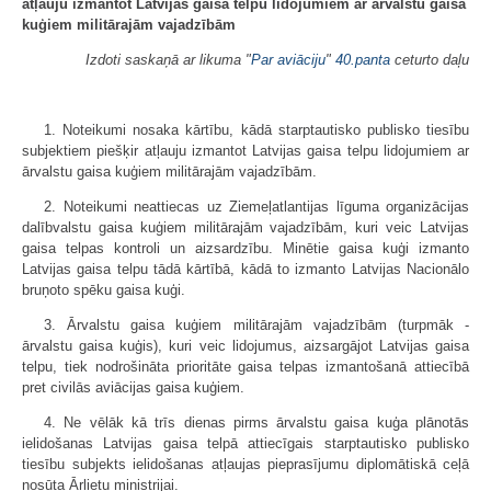
atļauju izmantot Latvijas gaisa telpu lidojumiem ar ārvalstu gaisa
kuģiem militārajām vajadzībām
Izdoti saskaņā ar likuma "
Par aviāciju
"
40.panta
ceturto daļu
1. Noteikumi nosaka kārtību, kādā starptautisko publisko tiesību
subjektiem piešķir atļauju izmantot Latvijas gaisa telpu lidojumiem ar
ārvalstu gaisa kuģiem militārajām vajadzībām.
2. Noteikumi neattiecas uz Ziemeļatlantijas līguma organizācijas
dalībvalstu gaisa kuģiem militārajām vajadzībām, kuri veic Latvijas
gaisa telpas kontroli un aizsardzību. Minētie gaisa kuģi izmanto
Latvijas gaisa telpu tādā kārtībā, kādā to izmanto Latvijas Nacionālo
bruņoto spēku gaisa kuģi.
3. Ārvalstu gaisa kuģiem militārajām vajadzībām (turpmāk -
ārvalstu gaisa kuģis), kuri veic lidojumus, aizsargājot Latvijas gaisa
telpu, tiek nodrošināta prioritāte gaisa telpas izmantošanā attiecībā
pret civilās aviācijas gaisa kuģiem.
4. Ne vēlāk kā trīs dienas pirms ārvalstu gaisa kuģa plānotās
ielidošanas Latvijas gaisa telpā attiecīgais starptautisko publisko
tiesību subjekts ielidošanas atļaujas pieprasījumu diplomātiskā ceļā
nosūta Ārlietu ministrijai.