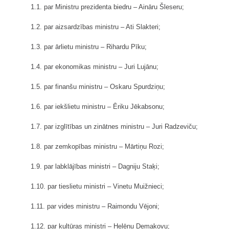
1.1. par Ministru prezidenta biedru – Aināru Šleseru;
1.2. par aizsardzības ministru – Ati Slakteri;
1.3. par ārlietu ministru – Rihardu Pīku;
1.4. par ekonomikas ministru – Juri Lujānu;
1.5. par finanšu ministru – Oskaru Spurdziņu;
1.6. par iekšlietu ministru – Ēriku Jēkabsonu;
1.7. par izglītības un zinātnes ministru – Juri Radzeviču;
1.8. par zemkopības ministru – Mārtiņu Rozi;
1.9. par labklājības ministri – Dagniju Staķi;
1.10. par tieslietu ministri – Vinetu Muižnieci;
1.11. par vides ministru – Raimondu Vējoni;
1.12. par kultūras ministri – Helēnu Demakovu;