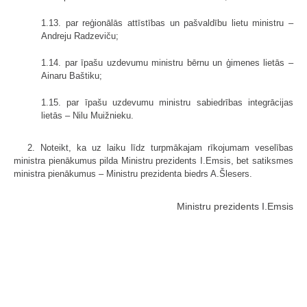
1.13. par reģionālās attīstības un pašvaldību lietu ministru –
Andreju Radzeviču;
1.14. par īpašu uzdevumu ministru bērnu un ģimenes lietās –
Ainaru Baštiku;
1.15. par īpašu uzdevumu ministru sabiedrības integrācijas
lietās – Nilu Muižnieku.
2. Noteikt, ka uz laiku līdz turpmākajam rīkojumam veselības
ministra pienākumus pilda Ministru prezidents I.Emsis, bet satiksmes
ministra pienākumus – Ministru prezidenta biedrs A.Šlesers.
Ministru prezidents I.Emsis