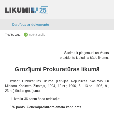
Darbības ar dokumentu
Tiesību akts:
spēkā esošs
Saeima ir pieņēmusi un Valsts
prezidents izsludina šādu likumu:
Grozījumi Prokuratūras likumā
Izdarīt Prokuratūras likumā (Latvijas Republikas Saeimas un
Ministru Kabineta Ziņotājs, 1994, 12.nr.; 1996, 5., 13.nr.; 1998, 9.,
23.nr.) šādus grozījumus:
1. Izteikt 36.pantu šādā redakcijā:
"
36.pants. Ģenerālprokurora amata kandidāts