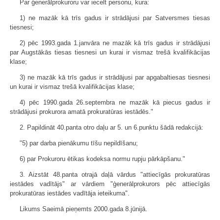
Par ģenerālprokuroru var iecelt personu, kura:
1) ne mazāk kā trīs gadus ir strādājusi par Satversmes tiesas
tiesnesi;
2) pēc 1993.gada 1.janvāra ne mazāk kā trīs gadus ir strādājusi
par Augstākās tiesas tiesnesi un kurai ir vismaz trešā kvalifikācijas
klase;
3) ne mazāk kā trīs gadus ir strādājusi par apgabaltiesas tiesnesi
un kurai ir vismaz trešā kvalifikācijas klase;
4) pēc 1990.gada 26.septembra ne mazāk kā piecus gadus ir
strādājusi prokurora amatā prokuratūras iestādēs."
2. Papildināt 40.panta otro daļu ar 5. un 6.punktu šādā redakcijā:
"5) par darba pienākumu tīšu nepildīšanu;
6) par Prokuroru ētikas kodeksa normu rupju pārkāpšanu."
3. Aizstāt 48.panta otrajā daļā vārdus "attiecīgās prokuratūras
iestādes vadītājs" ar vārdiem "ģenerālprokurors pēc attiecīgās
prokuratūras iestādes vadītāja ieteikuma".
Likums Saeimā pieņemts 2000.gada 8.jūnijā.