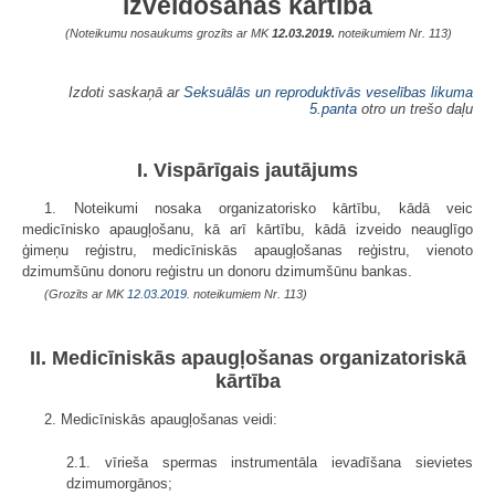
izveidošanas kārtība
(Noteikumu nosaukums grozīts ar MK
12.03.2019.
noteikumiem Nr. 113)
Izdoti saskaņā ar
Seksuālās un reproduktīvās veselības likuma
5.panta
otro un trešo daļu
I. Vispārīgais jautājums
1. Noteikumi nosaka organizatorisko kārtību, kādā veic
medicīnisko apaugļošanu, kā arī kārtību, kādā izveido neauglīgo
ģimeņu reģistru, medicīniskās apaugļošanas reģistru, vienoto
dzimumšūnu donoru reģistru un donoru dzimumšūnu bankas.
(Grozīts ar MK
12.03.2019.
noteikumiem Nr. 113)
II. Medicīniskās apaugļošanas organizatoriskā
kārtība
2. Medicīniskās apaugļošanas veidi:
2.1. vīrieša spermas instrumentāla ievadīšana sievietes
dzimumorgānos;