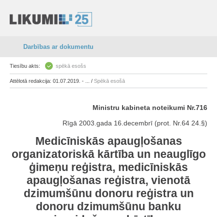
Darbības ar dokumentu
Tiesību akts:
spēkā esošs
Attēlotā redakcija: 01.07.2019. - ... /
Spēkā esošā
Ministru kabineta noteikumi Nr.716
Rīgā 2003.gada 16.decembrī (prot. Nr.64 24.§)
Medicīniskās apaugļošanas
organizatoriskā kārtība un neauglīgo
ģimeņu reģistra, medicīniskās
apaugļošanas reģistra, vienotā
dzimumšūnu donoru reģistra un
donoru dzimumšūnu banku