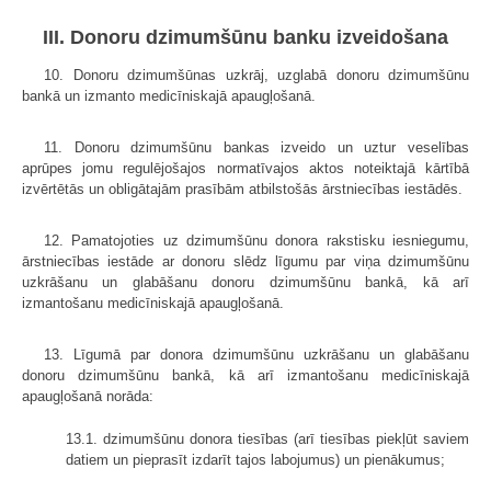
III. Donoru dzimumšūnu banku izveidošana
10. Donoru dzimumšūnas uzkrāj, uzglabā donoru dzimumšūnu
bankā un izmanto medicīniskajā apaugļošanā.
11. Donoru dzimumšūnu bankas izveido un uztur veselības
aprūpes jomu regulējošajos normatīvajos aktos noteiktajā kārtībā
izvērtētās un obligātajām prasībām atbilstošās ārstniecības iestādēs.
12. Pamatojoties uz dzimumšūnu donora rakstisku iesniegumu,
ārstniecības iestāde ar donoru slēdz līgumu par viņa dzimumšūnu
uzkrāšanu un glabāšanu donoru dzimumšūnu bankā, kā arī
izmantošanu medicīniskajā apaugļošanā.
13. Līgumā par donora dzimumšūnu uzkrāšanu un glabāšanu
donoru dzimumšūnu bankā, kā arī izmantošanu medicīniskajā
apaugļošanā norāda:
13.1. dzimumšūnu donora tiesības (arī tiesības piekļūt saviem
datiem un pieprasīt izdarīt tajos labojumus) un pienākumus;