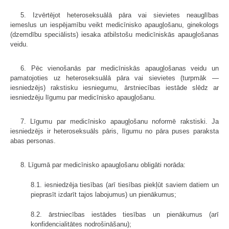
5. Izvērtējot heteroseksuālā pāra vai sievietes neauglības
iemeslus un iespējamību veikt medicīnisko apaugļošanu, ginekologs
(dzemdību speciālists) iesaka atbilstošu medicīniskās apaugļošanas
veidu.
6. Pēc vienošanās par medicīniskās apaugļošanas veidu un
pamatojoties uz heteroseksuālā pāra vai sievietes (turpmāk —
iesniedzējs) rakstisku iesniegumu, ārstniecības iestāde slēdz ar
iesniedzēju līgumu par medicīnisko apaugļošanu.
7. Līgumu par medicīnisko apaugļošanu noformē rakstiski. Ja
iesniedzējs ir heteroseksuāls pāris, līgumu no pāra puses paraksta
abas personas.
8. Līgumā par medicīnisko apaugļošanu obligāti norāda:
8.1. iesniedzēja tiesības (arī tiesības piekļūt saviem datiem un
pieprasīt izdarīt tajos labojumus) un pienākumus;
8.2. ārstniecības iestādes tiesības un pienākumus (arī
konfidencialitātes nodrošināšanu);