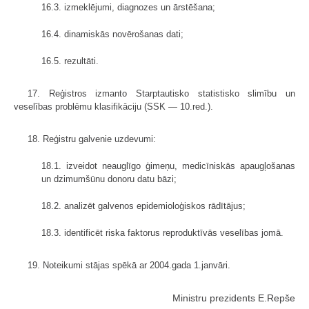
16.3. izmeklējumi, diagnozes un ārstēšana;
16.4. dinamiskās novērošanas dati;
16.5. rezultāti.
17. Reģistros izmanto Starptautisko statistisko slimību un
veselības problēmu klasifikāciju (SSK — 10.red.).
18. Reģistru galvenie uzdevumi:
18.1. izveidot neauglīgo ģimeņu, medicīniskās apaugļošanas
un dzimumšūnu donoru datu bāzi;
18.2. analizēt galvenos epidemioloģiskos rādītājus;
18.3. identificēt riska faktorus reproduktīvās veselības jomā.
19. Noteikumi stājas spēkā ar 2004.gada 1.janvāri.
Ministru prezidents E.Repše