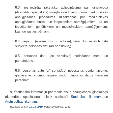
8.3. iesniedzēja rakstisku apliecinājumu par ginekologa
(dzemdību speciālista) sniegto skaidrojumu pirms medicīniskās
apaugļošanas procedūras uzsākšanas par medicīniskās
apaugļošanas būtību un iespējamiem sarežģījumiem, kā arī
iespējamiem ģenētiskiem un medicīniskiem sarežģījumiem,
kas var rasties bērnam;
8.4. reģistru (nosaukums un adrese), kurā tiks ievietoti datu
subjekta personas dati (arī sensitīvie);
8.5. personas datu (arī sensitīvo) nodošanas mērķi un
pamatojumu;
8.6. personas datu (arī sensitīvo) nodošanas veidu, apjomu,
glabāšanas ilgumu, iespēju nodot personas datus trešajām
personām.
9. Statistisko informāciju par medicīnisko apaugļošanu ginekologs
(dzemdību speciālists) sniedz atbilstoši
Statistikas likumam
un
Ārstniecības likumam
.
(Grozīts ar MK
12.03.2019.
noteikumiem Nr. 113)