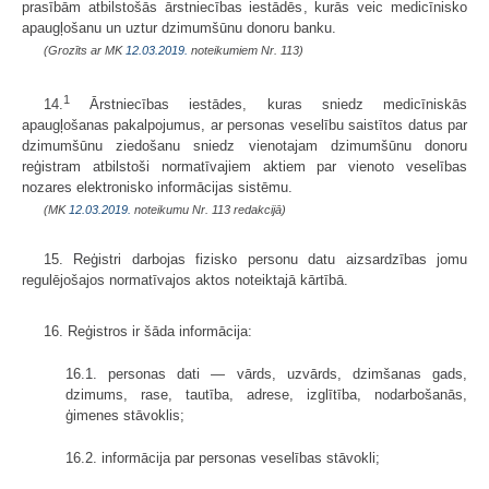
prasībām atbilstošās ārstniecības iestādēs, kurās veic medicīnisko
apaugļošanu un uztur dzimumšūnu donoru banku.
(Grozīts ar MK
12.03.2019.
noteikumiem Nr. 113)
1
14.
Ārstniecības iestādes, kuras sniedz medicīniskās
apaugļošanas pakalpojumus, ar personas veselību saistītos datus par
dzimumšūnu ziedošanu sniedz vienotajam dzimumšūnu donoru
reģistram atbilstoši normatīvajiem aktiem par vienoto veselības
nozares elektronisko informācijas sistēmu.
(MK
12.03.2019.
noteikumu Nr. 113 redakcijā)
15. Reģistri darbojas fizisko personu datu aizsardzības jomu
regulējošajos normatīvajos aktos noteiktajā kārtībā.
16. Reģistros ir šāda informācija:
16.1. personas dati — vārds, uzvārds, dzimšanas gads,
dzimums, rase, tautība, adrese, izglītība, nodarbošanās,
ģimenes stāvoklis;
16.2. informācija par personas veselības stāvokli;