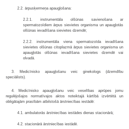
2.2. ārpusķermeņa apaugļošana:
2.2.1. instrumentāla olšūnas savienošana ar
spermatozoīdiem ārpus sievietes organisma un apaugļotās
olšūnas ievadīšana sievietes dzemdē;
2.2.2. instrumentāla viena spermatozoīda ievadīšana
sievietes olšūnas citoplazmā ārpus sievietes organisma un
apaugļotās olšūnas ievadīšana sievietes dzemdē vai
olvadā.
3. Medicīnisko apaugļošanu veic ginekologs (dzemdību
speciālists).
4. Medicīnisko apaugļošanu veic veselības aprūpes jomu
regulējošajos normatīvajos aktos noteiktajā kārtībā izvērtētā un
obligātajām prasībām atbilstošā ārstniecības iestādē:
4.1. ambulatorās ārstniecības iestādes dienas stacionārā;
4.2. stacionārā ārstniecības iestādē.