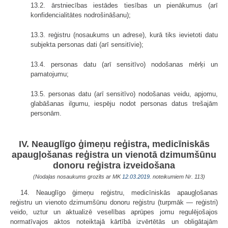
13.2. ārstniecības iestādes tiesības un pienākumus (arī
konfidencialitātes nodrošināšanu);
13.3. reģistru (nosaukums un adrese), kurā tiks ievietoti datu
subjekta personas dati (arī sensitīvie);
13.4. personas datu (arī sensitīvo) nodošanas mērķi un
pamatojumu;
13.5. personas datu (arī sensitīvo) nodošanas veidu, apjomu,
glabāšanas ilgumu, iespēju nodot personas datus trešajām
personām.
IV. Neauglīgo ģimeņu reģistra, medicīniskās
apaugļošanas reģistra un vienotā dzimumšūnu
donoru reģistra izveidošana
(Nodaļas nosaukums grozīts ar MK
12.03.2019.
noteikumiem Nr. 113)
14. Neauglīgo ģimeņu reģistru, medicīniskās apaugļošanas
reģistru un vienoto dzimumšūnu donoru reģistru (turpmāk — reģistri)
veido, uztur un aktualizē veselības aprūpes jomu regulējošajos
normatīvajos aktos noteiktajā kārtībā izvērtētās un obligātajām