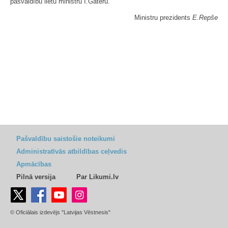
pašvaldību lietu ministru I.Gateru.
Ministru prezidents
E.Repše
Pašvaldību saistošie noteikumi
Administratīvās atbildības ceļvedis
Apmācības
Pilnā versija
Par Likumi.lv
© Oficiālais izdevējs "Latvijas Vēstnesis"