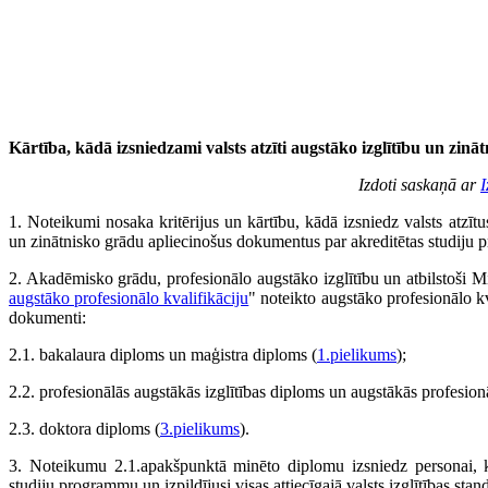
Kārtība, kādā izsniedzami valsts atzīti augstāko izglītību un zinā
Izdoti saskaņā ar
I
1. Noteikumi nosaka kritērijus un kārtību, kādā izsniedz valsts atzīt
un zinātnisko grādu apliecinošus dokumentus par akreditētas studiju
2. Akadēmisko grādu, profesionālo augstāko izglītību un atbilstoši 
augstāko profesionālo kvalifikāciju
" noteikto augstāko profesionālo kva
dokumenti:
2.1. bakalaura diploms un maģistra diploms (
1.pielikums
);
2.2. profesionālās augstākās izglītības diploms un augstākās profesionā
2.3. doktora diploms (
3.pielikums
).
3. Noteikumu 2.1.apakšpunktā minēto diplomu izsniedz personai, 
studiju programmu un izpildījusi visas attiecīgajā valsts izglītības stan