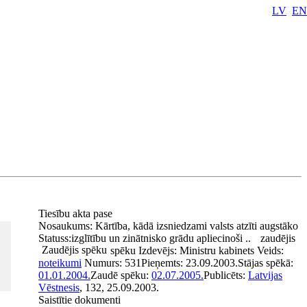
LV
EN
Tiesību akta pase
Nosaukums:
Kārtība, kādā izsniedzami valsts atzīti augstāko
Statuss:
izglītību un zinātnisko grādu apliecinoši ..
zaudējis
Zaudējis spēku
spēku
Izdevējs:
Ministru kabinets
Veids:
noteikumi
Numurs:
531
Pieņemts:
23.09.2003.
Stājas spēkā:
01.01.2004.
Zaudē spēku:
02.07.2005.
Publicēts:
Latvijas
Vēstnesis
, 132, 25.09.2003.
Saistītie dokumenti