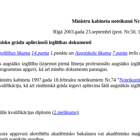
Ministru kabineta noteikumi Nr
Rīgā 2003.gada 23.septembrī (prot. Nr.50, 
tnisko grādu apliecinoši izglītības dokumenti
zglītības likuma
14.panta
1.punktu un
Augstskolu likuma
7.panta
trešo 
us augstāko izglītību (izņemot pirmā līmeņa profesionālo augstāko izglī
 programmas apguvi, kā arī minēto dokumentu paraugus.
Ministru kabineta 1997.gada 18.februāra noteikumiem Nr.74 "
Noteikumi
lifikāciju, kā arī zinātniskā grāda ieguvi apliecina šādi augstākās izglī
lās kvalifikācijas diploms (
2.pielikums
);
kura apguvusi akreditētu akadēmisko bakalaura vai akadēmisko maģi
dartā noteiktās prasības.