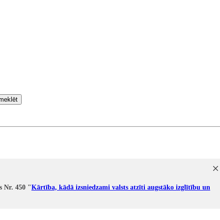
meklēt
s Nr. 450 "
Kārtība, kādā izsniedzami valsts atzīti augstāko izglītību un