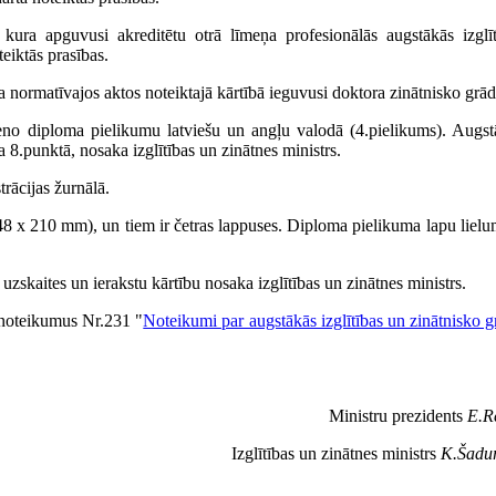
ura apguvusi akreditētu otrā līmeņa profesionālās augstākās izglīt
teiktās prasības.
normatīvajos aktos noteiktajā kārtībā ieguvusi doktora zinātnisko grād
no diploma pielikumu latviešu un angļu valodā (4.pielikums). Augst
 8.punktā, nosaka izglītības un zinātnes ministrs.
rācijas žurnālā.
8 x 210 mm), un tiem ir četras lappuses. Diploma pielikuma lapu lielu
zskaites un ierakstu kārtību nosaka izglītības un zinātnes ministrs.
 noteikumus Nr.231 "
Noteikumi par augstākās izglītības un zinātnisko 
Ministru prezidents
E.R
Izglītības un zinātnes ministrs
K.Šadur