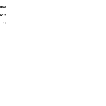
kums
ineta
.531