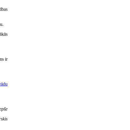
ības
u.
ākās
ms ir
grādu
epše
skis