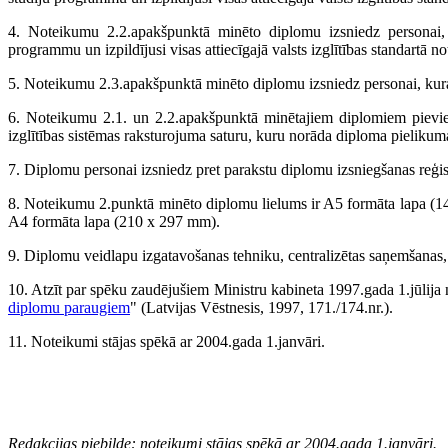
4. Noteikumu 2.2.apakšpunktā minēto diplomu izsniedz personai, k
programmu un izpildījusi visas attiecīgajā valsts izglītības standartā no
5. Noteikumu 2.3.apakšpunktā minēto diplomu izsniedz personai, kura 
6. Noteikumu 2.1. un 2.2.apakšpunktā minētajiem diplomiem pievie
izglītības sistēmas raksturojuma saturu, kuru norāda diploma pielikuma
7. Diplomu personai izsniedz pret parakstu diplomu izsniegšanas reģist
8. Noteikumu 2.punktā minēto diplomu lielums ir A5 formāta lapa (14
A4 formāta lapa (210 x 297 mm).
9. Diplomu veidlapu izgatavošanas tehniku, centralizētas saņemšanas, u
10. Atzīt par spēku zaudējušiem Ministru kabineta 1997.gada 1.jūlija
diplomu paraugiem
" (Latvijas Vēstnesis, 1997, 171./174.nr.).
11. Noteikumi stājas spēkā ar 2004.gada 1.janvāri.
Redakcijas piebilde: noteikumi stājas spēkā ar 2004.gada 1.janvāri.