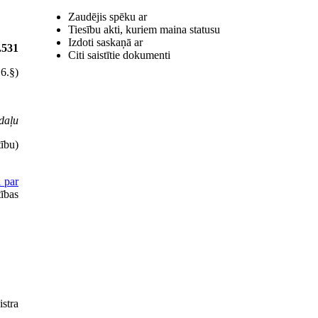
Zaudējis spēku ar
Tiesību akti, kuriem maina statusu
Izdoti saskaņā ar
.531
Citi saistītie dokumenti
16.§)
daļu
tību)
 par
tības
stra