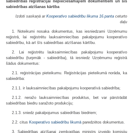
sabiedrības reģistrācijai nepieciešamajiem dokumentiem un šīs
sabiedrības atzīšanas kārtība
Izdoti saskaņā ar
Kooperatīvo sabiedrību likuma
16.panta
ceturto
daļu
1. Noteikumi nosaka dokumentus, kas iesniedzami Uzņēmumu
reģistrā, lai reģistrētu lauksaimniecības pakalpojumu kooperatīvo
sabiedrību, kā arī šīs sabiedrības atzīšanas kārtību.
2. Lai reģistrētu lauksaimniecības pakalpojumu kooperatīvo
sabiedrību (turpmāk - sabiedrība), tā iesniedz Uzņēmumu reģistrā
šādus dokumentus:
2.1. reģistrācijas pieteikumu. Reģistrācijas pieteikumā norāda, ka
sabiedrība:
2.1.1. ir lauksaimniecības pakalpojumu kooperatīvā sabiedrība;
2.1.2. neražo lauksaimniecības produktus, bet var pārstrādāt
sabiedrības biedru saražoto produkciju;
2.1.3. sniedz pakalpojumus sabiedrības biedriem;
2.2. citus
Kooperatīvo sabiedrību likumā
paredzētos dokumentus.
3. Sabiedrības atzīšanai zemkopības ministrs izveido komisiju