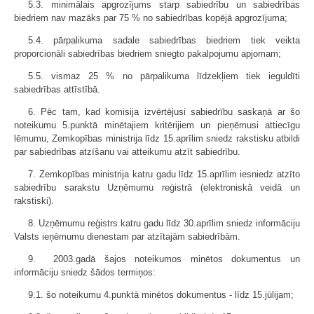
5.3. minimālais apgrozījums starp sabiedrību un sabiedrības
biedriem nav mazāks par 75 % no sabiedrības kopējā apgrozījuma;
5.4. pārpalikuma sadale sabiedrības biedriem tiek veikta
proporcionāli sabiedrības biedriem sniegto pakalpojumu apjomam;
5.5. vismaz 25 % no pārpalikuma līdzekļiem tiek ieguldīti
sabiedrības attīstībā.
6. Pēc tam, kad komisija izvērtējusi sabiedrību saskaņā ar šo
noteikumu 5.punktā minētajiem kritērijiem un pieņēmusi attiecīgu
lēmumu, Zemkopības ministrija līdz 15.aprīlim sniedz rakstisku atbildi
par sabiedrības atzīšanu vai atteikumu atzīt sabiedrību.
7. Zemkopības ministrija katru gadu līdz 15.aprīlim iesniedz atzīto
sabiedrību sarakstu Uzņēmumu reģistrā (elektroniskā veidā un
rakstiski).
8. Uzņēmumu reģistrs katru gadu līdz 30.aprīlim sniedz informāciju
Valsts ieņēmumu dienestam par atzītajām sabiedrībām.
9. 2003.gadā šajos noteikumos minētos dokumentus un
informāciju sniedz šādos termiņos:
9.1. šo noteikumu 4.punktā minētos dokumentus - līdz 15.jūlijam;