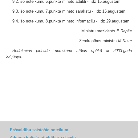
9.2. šo noteikumu 6.punktā minēto atbildi - līdz 15.augustam;
9.3. šo noteikumu 7.punktā minēto sarakstu - līdz 15.augustam;
9.4. šo noteikumu 8.punktā minēto informāciju - līdz 29.augustam.
Ministru prezidents
E.Repše
Zemkopības ministrs
M.Roze
Redakcijas piebilde: noteikumi stājas spēkā ar 2003.gada
22.jūniju.
Pašvaldību saistošie noteikumi
Administratīvās atbildības ceļvedis