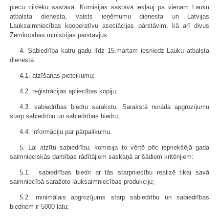
piecu cilvēku sastāvā. Komisijas sastāvā iekļauj pa vienam Lauku
atbalsta dienesta, Valsts ieņēmumu dienesta un Latvijas
Lauksaimniecības kooperatīvu asociācijas pārstāvim, kā arī divus
Zemkopības ministrijas pārstāvjus.
4.
Sabiedrība katru gadu līdz 15.martam iesniedz Lauku atbalsta
dienestā:
4.1. atzīšanas pieteikumu;
4.2. reģistrācijas apliecības kopiju;
4.3. sabiedrības biedru sarakstu. Sarakstā norāda apgrozījumu
starp sabiedrību un sabiedrības biedru;
4.4. informāciju par pārpalikumu.
5. Lai atzītu sabiedrību, komisija to vērtē pēc iepriekšējā gada
saimnieciskās darbības rādītājiem saskaņā ar šādiem kritērijiem:
5.1. sabiedrības biedri ar tās starpniecību realizē tikai savā
saimniecībā saražoto lauksaimniecības produkciju;
5.2. minimālais apgrozījums starp sabiedrību un sabiedrības
biedriem ir 5000 latu;