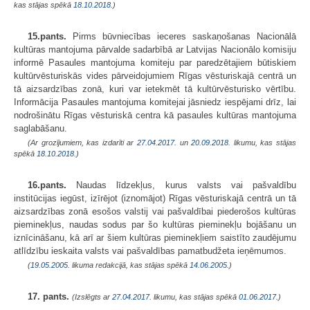
kas stājas spēkā
18.10.2018.
)
15.pants.
Pirms būvniecības ieceres saskaņošanas Nacionālā
kultūras mantojuma pārvalde sadarbībā ar Latvijas Nacionālo komisiju
informē Pasaules mantojuma komiteju par paredzētajiem būtiskiem
kultūrvēsturiskās vides pārveidojumiem Rīgas vēsturiskajā centrā un
tā aizsardzības zonā, kuri var ietekmēt tā kultūrvēsturisko vērtību.
Informācija Pasaules mantojuma komitejai jāsniedz iespējami drīz, lai
nodrošinātu Rīgas vēsturiskā centra kā pasaules kultūras mantojuma
saglabāšanu.
(Ar grozījumiem, kas izdarīti ar
27.04.2017.
un
20.09.2018
. likumu, kas stājas
spēkā
18.10.2018.
)
16.pants.
Naudas līdzekļus, kurus valsts vai pašvaldību
institūcijas iegūst, izīrējot (iznomājot) Rīgas vēsturiskajā centrā un tā
aizsardzības zonā esošos valstij vai pašvaldībai piederošos kultūras
pieminekļus, naudas sodus par šo kultūras pieminekļu bojāšanu un
iznīcināšanu, kā arī ar šiem kultūras pieminekļiem saistīto zaudējumu
atlīdzību ieskaita valsts vai pašvaldības pamatbudžeta ieņēmumos.
(
19.05.2005
. likuma redakcijā, kas stājas spēkā
14.06.2005.
)
17. pants.
(Izslēgts ar
27.04.2017
. likumu, kas stājas spēkā
01.06.2017.
)