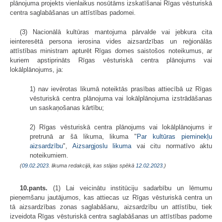
plānojuma projekts vienlaikus nosūtāms izskatīšanai Rīgas vēsturiskā
centra saglabāšanas un attīstības padomei.
(3) Nacionālā kultūras mantojuma pārvalde vai jebkura cita
ieinteresētā persona ierosina vides aizsardzības un reģionālās
attīstības ministram apturēt Rīgas domes saistošos noteikumus, ar
kuriem apstiprināts Rīgas vēsturiskā centra plānojums vai
lokālplānojums, ja:
1) nav ievērotas likumā noteiktās prasības attiecībā uz Rīgas
vēsturiskā centra plānojuma vai lokālplānojuma izstrādāšanas
un saskaņošanas kārtību;
2) Rīgas vēsturiskā centra plānojums vai lokālplānojums ir
pretrunā ar šā likuma, likuma "
Par kultūras pieminekļu
aizsardzību
",
Aizsargjoslu likuma
vai citu normatīvo aktu
noteikumiem.
(
09.02.2023
. likuma redakcijā, kas stājas spēkā
12.02.2023.
)
10.pants.
(1) Lai veicinātu institūciju sadarbību un lēmumu
pieņemšanu jautājumos, kas attiecas uz Rīgas vēsturiskā centra un
tā aizsardzības zonas saglabāšanu, aizsardzību un attīstību, tiek
izveidota Rīgas vēsturiskā centra saglabāšanas un attīstības padome