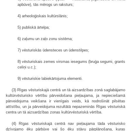
apbūve), tās mērogs un raksturs;
4) arheoloģiskais kultūrslānis;
5) publiskā ārtelpa;
6) zaļumu un zaļo zonu sistēma;
7) vēsturiskās ūdensteces un ūdenstilpes;
8) vēsturiskais zemes virsmas iesegums (bruģa segumi, grants
celiņi u.c.);
9) vēsturiskie labiekārtojuma elementi.
(3) Rīgas vēsturiskajā centrā un tā aizsardzības zonā saglabājamo
kultūrvēsturisko vērtību pārveidošana pieļaujama, ja nepieciešamā
pārveidojuma veikšana ir vienīgais veids, kā nodrošināt pilsētas
attīstību, un ja pārveidojuma rezultātā nepazeminās Rīgas vēsturiskā
centra un tā aizsardzības zonas kultūrvēsturiskā vērtība.
(4) Rīgas vēsturiskajā centrā nav pieļaujama tāda vēsturisko
dzīvojamo ēku pārbūve vai šo ēku stāvu pārplānošana, kuras