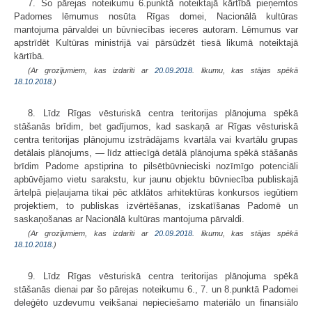
7. Šo pārejas noteikumu 6.punktā noteiktajā kārtībā pieņemtos
Padomes lēmumus nosūta Rīgas domei, Nacionālā kultūras
mantojuma pārvaldei un būvniecības ieceres autoram. Lēmumus var
apstrīdēt Kultūras ministrijā vai pārsūdzēt tiesā likumā noteiktajā
kārtībā.
(Ar grozījumiem, kas izdarīti ar
20.09.2018
. likumu, kas stājas spēkā
18.10.2018.
)
8. Līdz Rīgas vēsturiskā centra teritorijas plānojuma spēkā
stāšanās brīdim, bet gadījumos, kad saskaņā ar Rīgas vēsturiskā
centra teritorijas plānojumu izstrādājams kvartāla vai kvartālu grupas
detālais plānojums, — līdz attiecīgā detālā plānojuma spēkā stāšanās
brīdim Padome apstiprina to pilsētbūvnieciski nozīmīgo potenciāli
apbūvējamo vietu sarakstu, kur jaunu objektu būvniecība publiskajā
ārtelpā pieļaujama tikai pēc atklātos arhitektūras konkursos iegūtiem
projektiem, to publiskas izvērtēšanas, izskatīšanas Padomē un
saskaņošanas ar Nacionālā kultūras mantojuma pārvaldi.
(Ar grozījumiem, kas izdarīti ar
20.09.2018
. likumu, kas stājas spēkā
18.10.2018.
)
9. Līdz Rīgas vēsturiskā centra teritorijas plānojuma spēkā
stāšanās dienai par šo pārejas noteikumu 6., 7. un 8.punktā Padomei
deleģēto uzdevumu veikšanai nepieciešamo materiālo un finansiālo