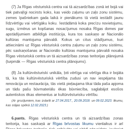
(7) Ja Rīgas vēsturiskā centra vai tā aizsardzības zonā iet bojā vai
tiek patvaļīgi nocirsts koks, kas veido zaļumu un zaļo zonu sistēmu,
zemes īpašniekam gada laikā ir pienākums tā vietā iestādīt jaunu
līdzvērtīgu vai vērtīgāku koku. Iestādāmā koka precīzu novietojumu,
sugu, izmērus un kopšanas nosacījumus nosaka Rīgas domes par
apstādījumiem atbildīgā institūcija, kura tos saskaņo ar Nacionālo
kultūras mantojuma pārvaldi. Kokus un citus stādījumus, kuri
attiecināmi uz Rīgas vēsturiskā centra zaļumu un zaļo zonu sistēmu,
pēc saskaņošanas ar Nacionālo kultūras mantojuma pārvaldi nosaka
Rīgas vēsturiskā centra un tā aizsardzības zonas teritorijas plānojumā
(turpmāk — Rīgas vēsturiskā centra plānojums).
(8) Ja kultūrvēsturiski unikāla, ļoti vērtīga vai vērtīga ēka ir bojāta
tā, ka tās kultūrvēsturiskā vērtība zudusi un nav iespējama tās
renovācija un restaurācija, tās vietā pieļaujama tikai tāda paša apjoma
un tādu pašu būvmateriālu ēkas būvniecība, saglabājot esošos
autentiskos ēkas elementus ar kultūrvēsturisku vērtību.
(Ar grozījumiem, kas izdarīti ar
27.04.2017.
,
20.09.2018.
un
09.02.2023
. likumu,
kas stājas spēkā
12.02.2023.
)
6.pants.
Rīgas vēsturiskā centra un tā aizsardzības zonas
teritorija, kas saskaņā ar
Rīgas brīvostas likumu
vienlaikus ir arī