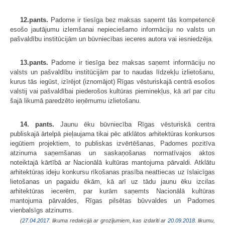
12.pants.
Padome ir tiesīga bez maksas saņemt tās kompetencē
esošo jautājumu izlemšanai nepieciešamo informāciju no valsts un
pašvaldību institūcijām un būvniecības ieceres autora vai iesniedzēja.
13.pants.
Padome ir tiesīga bez maksas saņemt informāciju no
valsts un pašvaldību institūcijām par to naudas līdzekļu izlietošanu,
kurus tās iegūst, izīrējot (iznomājot) Rīgas vēsturiskajā centrā esošos
valstij vai pašvaldībai piederošos kultūras pieminekļus, kā arī par citu
šajā likumā paredzēto ieņēmumu izlietošanu.
14. pants.
Jaunu ēku būvniecība Rīgas vēsturiskā centra
publiskajā ārtelpā pieļaujama tikai pēc atklātos arhitektūras konkursos
iegūtiem projektiem, to publiskas izvērtēšanas, Padomes pozitīva
atzinuma saņemšanas un saskaņošanas normatīvajos aktos
noteiktajā kārtībā ar Nacionālā kultūras mantojuma pārvaldi. Atklātu
arhitektūras ideju konkursu rīkošanas prasība neattiecas uz īslaicīgas
lietošanas un pagaidu ēkām, kā arī uz tādu jaunu ēku izcilas
arhitektūras iecerēm, par kurām saņemts Nacionālā kultūras
mantojuma pārvaldes, Rīgas pilsētas būvvaldes un Padomes
vienbalsīgs atzinums.
(
27.04.2017
. likuma redakcijā ar grozījumiem, kas izdarīti ar
20.09.2018
. likumu,