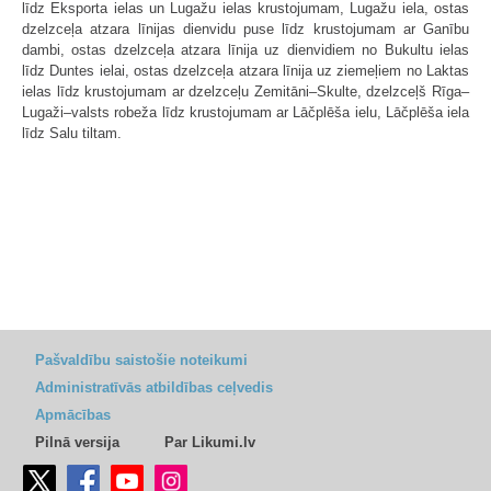
līdz Eksporta ielas un Lugažu ielas krustojumam, Lugažu iela, ostas
dzelzceļa atzara līnijas dienvidu puse līdz krustojumam ar Ganību
dambi, ostas dzelzceļa atzara līnija uz dienvidiem no Bukultu ielas
līdz Duntes ielai, ostas dzelzceļa atzara līnija uz ziemeļiem no Laktas
ielas līdz krustojumam ar dzelzceļu Zemitāni–Skulte, dzelzceļš Rīga–
Lugaži–valsts robeža līdz krustojumam ar Lāčplēša ielu, Lāčplēša iela
līdz Salu tiltam.
Pašvaldību saistošie noteikumi
Administratīvās atbildības ceļvedis
Apmācības
Pilnā versija
Par Likumi.lv