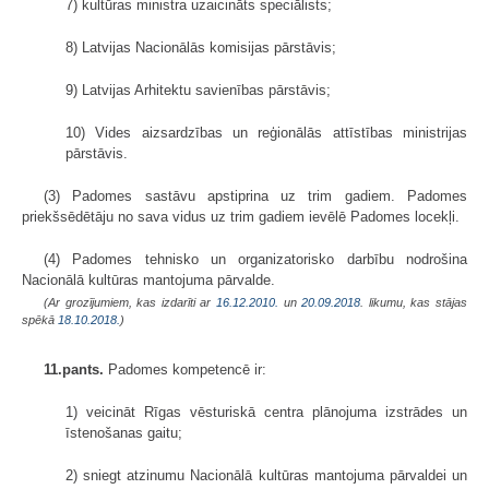
7) kultūras ministra uzaicināts speciālists;
8) Latvijas Nacionālās komisijas pārstāvis;
9) Latvijas Arhitektu savienības pārstāvis;
10) Vides aizsardzības un reģionālās attīstības ministrijas
pārstāvis.
(3) Padomes sastāvu apstiprina uz trim gadiem. Padomes
priekšsēdētāju no sava vidus uz trim gadiem ievēlē Padomes locekļi.
(4) Padomes tehnisko un organizatorisko darbību nodrošina
Nacionālā kultūras mantojuma pārvalde.
(Ar grozījumiem, kas izdarīti ar
16.12.2010.
un
20.09.2018
. likumu, kas stājas
spēkā
18.10.2018.
)
11.pants.
Padomes kompetencē ir:
1) veicināt Rīgas vēsturiskā centra plānojuma izstrādes un
īstenošanas gaitu;
2) sniegt atzinumu Nacionālā kultūras mantojuma pārvaldei un