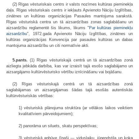
(2) Rīgas vēsturiskais centrs ir valsts nozīmes kultūras pieminekļa
daļa. Rīgas vēsturiskais centrs ir iekļauts Apvienoto Nāciju Izglītības,
zinātnes un kultūras organizācijas Pasaules mantojuma sarakstā.
Rīgas vēsturiskā centra un tā aizsardzības zonas saglabāšanu un
aizsardzību reglamentē šis likums, likums "
Par kultūras pieminekļu
aizsardzību
", 1972.gada Apvienoto Nāciju Izglītības, zinātnes un
kultūras organizācijas Konvencija par pasaules kultūras un dabas
mantojuma aizsardzību un citi normatīvie akti.
5.pants.
(1) Rīgas vēsturiskajā centrā un tā aizsardzības zonā
aizliegta jebkāda darbība, kas var izraisīt tajā esošo saglabājamo un
aizsargājamo kultūrvēsturisko vērtību iznīcināšanu vai bojāšanu.
(2) Rīgas vēsturiskajā centrā un tā aizsardzības zonā
saglabājamas un aizsargājamas šādas tajā esošās autentiskās
kultūrvēsturiskās vērtības:
1) vēsturiskā plānojuma struktūra (ar vēlākos laikos veiktiem
kvalitatīviem pārveidojumiem);
2) panorāma un siluets, skatu perspektīvas;
3) vēsturiskā apbūve (īpaši — viduslaiku, jūgendstila un koka