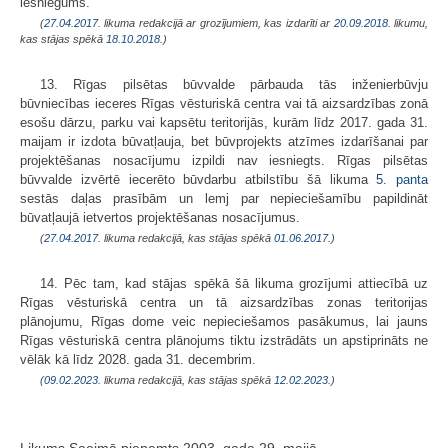
iesniegums.
(
27.04.2017
. likuma redakcijā ar grozījumiem, kas izdarīti ar
20.09.2018
. likumu,
kas stājas spēkā
18.10.2018.
)
13. Rīgas pilsētas būvvalde pārbauda tās inženierbūvju
būvniecības ieceres Rīgas vēsturiskā centra vai tā aizsardzības zonā
esošu dārzu, parku vai kapsētu teritorijās, kurām līdz 2017. gada 31.
maijam ir izdota būvatļauja, bet būvprojekts atzīmes izdarīšanai par
projektēšanas nosacījumu izpildi nav iesniegts. Rīgas pilsētas
būvvalde izvērtē iecerēto būvdarbu atbilstību šā likuma
5. panta
sestās daļas prasībām un lemj par nepieciešamību papildināt
būvatļaujā ietvertos projektēšanas nosacījumus.
(
27.04.2017
. likuma redakcijā, kas stājas spēkā
01.06.2017.
)
14. Pēc tam, kad stājas spēkā šā likuma grozījumi attiecībā uz
Rīgas vēsturiskā centra un tā aizsardzības zonas teritorijas
plānojumu, Rīgas dome veic nepieciešamos pasākumus, lai jauns
Rīgas vēsturiskā centra plānojums tiktu izstrādāts un apstiprināts ne
vēlāk kā līdz 2028. gada 31. decembrim.
(
09.02.2023
. likuma redakcijā, kas stājas spēkā
12.02.2023.
)
Likums Saeimā pieņemts 2003. gada 29. maijā.