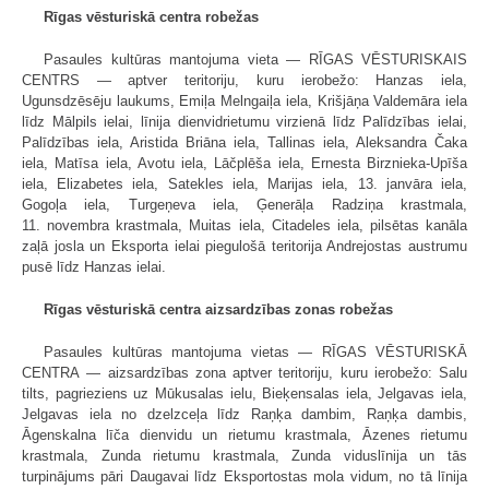
Rīgas vēsturiskā centra robežas
Pasaules kultūras mantojuma vieta — RĪGAS VĒSTURISKAIS
CENTRS — aptver teritoriju, kuru ierobežo: Hanzas iela,
Ugunsdzēsēju laukums, Emiļa Melngaiļa iela, Krišjāņa Valdemāra iela
līdz Mālpils ielai, līnija dienvidrietumu virzienā līdz Palīdzības ielai,
Palīdzības iela, Aristida Briāna iela, Tallinas iela, Aleksandra Čaka
iela, Matīsa iela, Avotu iela, Lāčplēša iela, Ernesta Birznieka-Upīša
iela, Elizabetes iela, Satekles iela, Marijas iela, 13. janvāra iela,
Gogoļa iela, Turgeņeva iela, Ģenerāļa Radziņa krastmala,
11. novembra krastmala, Muitas iela, Citadeles iela, pilsētas kanāla
zaļā josla un Eksporta ielai piegulošā teritorija Andrejostas austrumu
pusē līdz Hanzas ielai.
Rīgas vēsturiskā centra aizsardzības zonas robežas
Pasaules kultūras mantojuma vietas — RĪGAS VĒSTURISKĀ
CENTRA — aizsardzības zona aptver teritoriju, kuru ierobežo: Salu
tilts, pagrieziens uz Mūkusalas ielu, Bieķensalas iela, Jelgavas iela,
Jelgavas iela no dzelzceļa līdz Raņķa dambim, Raņķa dambis,
Āgenskalna līča dienvidu un rietumu krastmala, Āzenes rietumu
krastmala, Zunda rietumu krastmala, Zunda viduslīnija un tās
turpinājums pāri Daugavai līdz Eksportostas mola vidum, no tā līnija