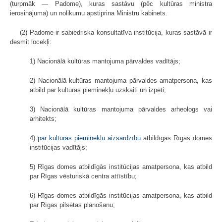
(turpmāk — Padome), kuras sastāvu (pēc kultūras ministra
ierosinājuma) un nolikumu apstiprina Ministru kabinets.
(2) Padome ir sabiedriska konsultatīva institūcija, kuras sastāvā ir
desmit locekļi:
1) Nacionālā kultūras mantojuma pārvaldes vadītājs;
2) Nacionālā kultūras mantojuma pārvaldes amatpersona, kas
atbild par kultūras pieminekļu uzskaiti un izpēti;
3) Nacionālā kultūras mantojuma pārvaldes arheologs vai
arhitekts;
4)
par kultūras pieminekļu aizsardzību
atbildīgās Rīgas domes
institūcijas vadītājs;
5) Rīgas domes atbildīgās institūcijas amatpersona, kas atbild
par Rīgas vēsturiskā centra attīstību;
6) Rīgas domes atbildīgās institūcijas amatpersona, kas atbild
par Rīgas pilsētas plānošanu;