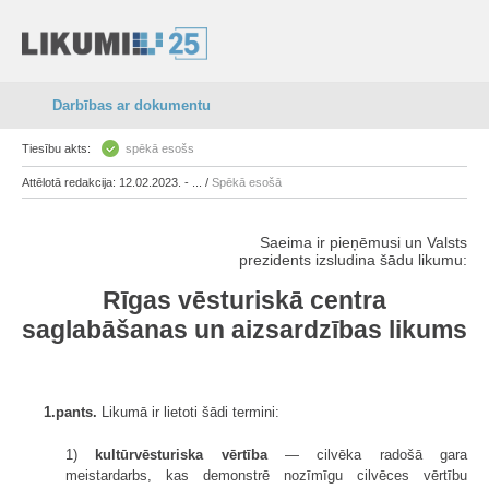
Darbības ar dokumentu
Tiesību akts:
spēkā esošs
Attēlotā redakcija: 12.02.2023. - ... /
Spēkā esošā
Saeima ir pieņēmusi un Valsts
prezidents izsludina šādu likumu:
Rīgas vēsturiskā centra
saglabāšanas un aizsardzības likums
1.pants.
Likumā ir lietoti šādi termini:
1)
kultūrvēsturiska vērtība
— cilvēka radošā gara
meistardarbs, kas demonstrē nozīmīgu cilvēces vērtību