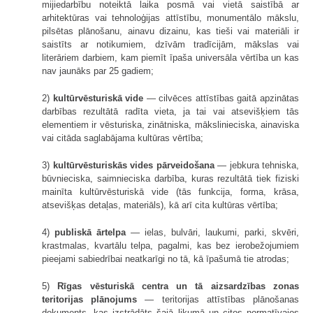
mijiedarbību noteiktā laika posmā vai vietā saistībā ar
arhitektūras vai tehnoloģijas attīstību, monumentālo mākslu,
pilsētas plānošanu, ainavu dizainu, kas tieši vai materiāli ir
saistīts ar notikumiem, dzīvām tradīcijām, mākslas vai
literāriem darbiem, kam piemīt īpaša universāla vērtība un kas
nav jaunāks par 25 gadiem;
2)
kultūrvēsturiskā vide
— cilvēces attīstības gaitā apzinātas
darbības rezultātā radīta vieta, ja tai vai atsevišķiem tās
elementiem ir vēsturiska, zinātniska, mākslinieciska, ainaviska
vai citāda saglabājama kultūras vērtība;
3)
kultūrvēsturiskās vides pārveidošana
— jebkura tehniska,
būvnieciska, saimnieciska darbība, kuras rezultātā tiek fiziski
mainīta kultūrvēsturiskā vide (tās funkcija, forma, krāsa,
atsevišķas detaļas, materiāls), kā arī cita kultūras vērtība;
4)
publiskā ārtelpa
— ielas, bulvāri, laukumi, parki, skvēri,
krastmalas, kvartālu telpa, pagalmi, kas bez ierobežojumiem
pieejami sabiedrībai neatkarīgi no tā, kā īpašumā tie atrodas;
5)
Rīgas vēsturiskā centra un tā aizsardzības zonas
teritorijas plānojums
— teritorijas attīstības plānošanas
dokuments, kas izstrādāts šajā likumā un citos normatīvajos