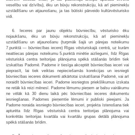
veselību vai dzīvību), ēku un būvju rekonstrukciju, kā arī pieminekļu
uzstādīšanu un atjaunošanu, ja tas būtiski pārveido kultūrvēsturisko
vidi.
6. Ieceres par jaunu objektu būvniecību, vēsturisko ēku
nojaukšanu, ēku un būvju rekonstrukciju, kā arī pieminekļu
uzstādīšanu un atjaunošanu (turpmāk šajā un pārejas noteikumu
7.punktā — būvniecības iecere) Rīgas vēsturiskajā centrā, uz kurām
neattiecas pārejas noteikumu 5.punktā minētie aizliegumi, līdz Rīgas
vēsturiskā centra teritorijas plānojuma spēkā stāšanās brīdim tiek
izskatītas Padomē. Padome ir tiesīga akceptēt būvniecības ieceri vai
pieprasīt, lai tiek veiktas nepieciešamās korekcijas un iesniegti
būvniecības ieceres dokumenti atkārtotai izskatīšanai Padomē, vai arī
noraidīt būvniecības ieceri. Padome iesniegtos priekšlikumus izskata
ne retāk kā reizi mēnesī. Padome lēmumu pieņem ar balsu vairākumu
ne vēlāk kā 30 dienu laikā pēc būvniecības ieceres dokumentu
iesniegšanas. Padomes pieņemtie lēmumi ir publiski pieejami. Ja
Padome noraida iesniegto būvniecības ieceri, projekta īstenošana tiek
apturēta līdz Rīgas vēsturiskā centra teritorijas plānojuma vai
konkrētās teritorijas kvartāla vai kvartālu grupas detālā plānojuma
spēkā stāšanās brīdim.