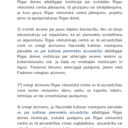
Rīgas domes atbildīgajai institūcijai par izstrādāto Rīgas
vēsturiskā centra plānojuma, tā grozījumu vai lokālplānojuma,
ar kuru groza Rīgas vēsturiskā centra plānojumu, projektu
pirms tā apstiprināšanas Rīgas domē;
3) izvērtēt ieceres par jaunu objektu būvniecību, ēku un būvju
rekonstrukciju vai nojaukšanu, kā arī pieminekļu uzstādīšanu
un atjaunošanu Rīgas vēsturiskajā centrā un tā aizsardzības
zonā un sniegt atzinumus Nacionālā kultūras mantojuma
pārvaldei un
par kultūras pieminekļu aizsardzību
atbildīgajai
Rīgas domes institūcijai par attiecīgās ieceres ietekmi uz
kultūrvēsturisko vidi, ja kāda no minētajām institūcijām to
lūgusi. Pieņemot lēmumu attiecīgajā jautājumā, jāņem vērā
Padomes sniegtais atzinums;
1
3
) sniegt atzinumu Rīgas vēsturiskā centra un tā aizsardzības
zonā esošo vēsturisko dārzu, parku un kapsētu robežu,
teritorijas un tās izmantošanas jautājumos;
4) sniegt atzinumu, ja Nacionālā kultūras mantojuma pārvaldei
un
par kultūras pieminekļu aizsardzību
atbildīgajai Rīgas
domes institūcijai, izskatot jautājumu par Rīgas vēsturiskā
centra un tā aizsardzības zonas saglabāšanu, aizsardzību vai