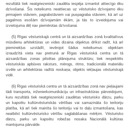
rezultātā tiek neatgriezeniski zaudēta iespēja izmantot attiecīgo ēku
dzīvošanai. Šis noteikums neattiecas uz vēsturisko dzīvojamo ēku
pirmajiem stāviem, pagrabstāviem vai puspagraba stāviem, kā arī uz
pagalmos esošām dzīvojamām ēkām, ja tās to izveidojuma vai
izvietojuma dēļ nav piemērotas dzīvošanai.
(5) Rīgas vēsturiskajā centrā un tā aizsardzības zonā kvalitatīvus
mūsdienu arhitektūras un vides dizaina objektus drīkst radīt, kā arī
pieminekļus uzstādīt, ievērojot šādus noteikumus: objektam
izraudzītā vieta nav pretrunā ar Rīgas vēsturiskā centra un tā
aizsardzības zonas pilsētas plānojuma struktūru; tiek respektēts
vēsturiskās apbūves raksturs, mērogs, ritms, tradicionālā materiālu
izvēle un arhitektūras radītā noskaņa; objekts iekļaujas vēsturiskajā
vidē.
(6) Rīgas vēsturiskā centra un tā aizsardzības zonā nav pieļaujami
tādi transporta, inženierkomunikāciju un infrastruktūras pārveidojumi,
kuru rezultātā tiek neatgriezeniski zaudētas vēsturisko dārzu, parku
un kapsētu kultūrvēsturiskās vērtības vai samazināta šo teritoriju
platība, kā arī tiek mainīta šo teritoriju vai to daļu izmantošana, kas
neatbilst kultūrvēsturisko vērtību saglabāšanas mērķim. Vēsturisko
dārzu, parku un kapsētu robežas nosaka Nacionālā kultūras
mantojuma pārvalde.