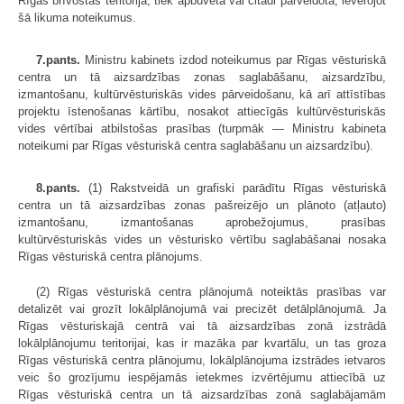
Rīgas brīvostas teritorija, tiek apbūvēta vai citādi pārveidota, ievērojot
šā likuma noteikumus.
7.pants.
Ministru kabinets izdod noteikumus par Rīgas vēsturiskā
centra un tā aizsardzības zonas saglabāšanu, aizsardzību,
izmantošanu, kultūrvēsturiskās vides pārveidošanu, kā arī attīstības
projektu īstenošanas kārtību, nosakot attiecīgās kultūrvēsturiskās
vides vērtībai atbilstošas prasības (turpmāk — Ministru kabineta
noteikumi par Rīgas vēsturiskā centra saglabāšanu un aizsardzību).
8.pants.
(1) Rakstveidā un grafiski parādītu Rīgas vēsturiskā
centra un tā aizsardzības zonas pašreizējo un plānoto (atļauto)
izmantošanu, izmantošanas aprobežojumus, prasības
kultūrvēsturiskās vides un vēsturisko vērtību saglabāšanai nosaka
Rīgas vēsturiskā centra plānojums.
(2) Rīgas vēsturiskā centra plānojumā noteiktās prasības var
detalizēt vai grozīt lokālplānojumā vai precizēt detālplānojumā. Ja
Rīgas vēsturiskajā centrā vai tā aizsardzības zonā izstrādā
lokālplānojumu teritorijai, kas ir mazāka par kvartālu, un tas groza
Rīgas vēsturiskā centra plānojumu, lokālplānojuma izstrādes ietvaros
veic šo grozījumu iespējamās ietekmes izvērtējumu attiecībā uz
Rīgas vēsturiskā centra un tā aizsardzības zonā saglabājamām