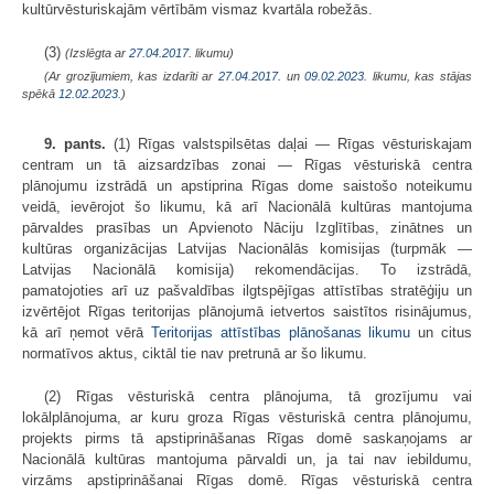
kultūrvēsturiskajām vērtībām vismaz kvartāla robežās.
(3)
(Izslēgta ar
27.04.2017
. likumu)
(Ar grozījumiem, kas izdarīti ar
27.04.2017.
un
09.02.2023
. likumu, kas stājas
spēkā
12.02.2023.
)
9. pants.
(1) Rīgas valstspilsētas daļai — Rīgas vēsturiskajam
centram un tā aizsardzības zonai — Rīgas vēsturiskā centra
plānojumu izstrādā un apstiprina Rīgas dome saistošo noteikumu
veidā, ievērojot šo likumu, kā arī Nacionālā kultūras mantojuma
pārvaldes prasības un Apvienoto Nāciju Izglītības, zinātnes un
kultūras organizācijas Latvijas Nacionālās komisijas (turpmāk —
Latvijas Nacionālā komisija) rekomendācijas. To izstrādā,
pamatojoties arī uz pašvaldības ilgtspējīgas attīstības stratēģiju un
izvērtējot Rīgas teritorijas plānojumā ietvertos saistītos risinājumus,
kā arī ņemot vērā
Teritorijas attīstības plānošanas likumu
un citus
normatīvos aktus, ciktāl tie nav pretrunā ar šo likumu.
(2) Rīgas vēsturiskā centra plānojuma, tā grozījumu vai
lokālplānojuma, ar kuru groza Rīgas vēsturiskā centra plānojumu,
projekts pirms tā apstiprināšanas Rīgas domē saskaņojams ar
Nacionālā kultūras mantojuma pārvaldi un, ja tai nav iebildumu,
virzāms apstiprināšanai Rīgas domē. Rīgas vēsturiskā centra