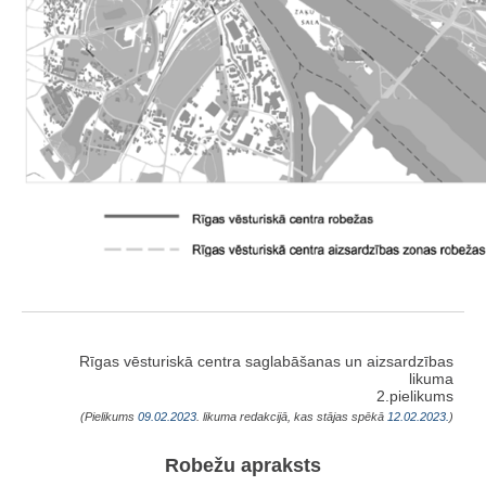
Rīgas vēsturiskā centra saglabāšanas un aizsardzības
likuma
2.pielikums
(Pielikums
09.02.2023
. likuma redakcijā, kas stājas spēkā
12.02.2023.
)
Robežu apraksts