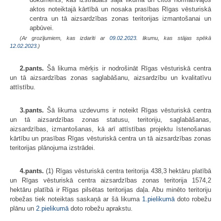
aktos noteiktajā kārtībā un nosaka prasības Rīgas vēsturiskā
centra un tā aizsardzības zonas teritorijas izmantošanai un
apbūvei.
(Ar grozījumiem, kas izdarīti ar
09.02.2023
. likumu, kas stājas spēkā
12.02.2023.
)
2.pants.
Šā likuma mērķis ir nodrošināt Rīgas vēsturiskā centra
un tā aizsardzības zonas saglabāšanu, aizsardzību un kvalitatīvu
attīstību.
3.pants.
Šā likuma uzdevums ir noteikt Rīgas vēsturiskā centra
un tā aizsardzības zonas statusu, teritoriju, saglabāšanas,
aizsardzības, izmantošanas, kā arī attīstības projektu īstenošanas
kārtību un prasības Rīgas vēsturiskā centra un tā aizsardzības zonas
teritorijas plānojuma izstrādei.
4.pants.
(1) Rīgas vēsturiskā centra teritorija 438,3 hektāru platībā
un Rīgas vēsturiskā centra aizsardzības zonas teritorija 1574,2
hektāru platībā ir Rīgas pilsētas teritorijas daļa. Abu minēto teritoriju
robežas tiek noteiktas saskaņā ar šā likuma
1.pielikumā
doto robežu
plānu un
2.pielikumā
doto robežu aprakstu.