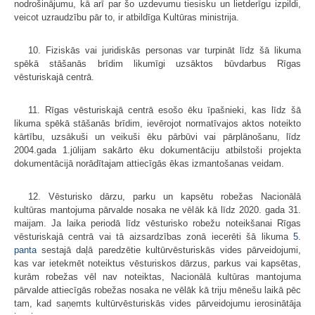
nodrošinājumu, kā arī par šo uzdevumu tiesisku un lietderīgu izpildi,
veicot uzraudzību pār to, ir atbildīga Kultūras ministrija.
10. Fiziskās vai juridiskās personas var turpināt līdz šā likuma
spēkā stāšanās brīdim likumīgi uzsāktos būvdarbus Rīgas
vēsturiskajā centrā.
11. Rīgas vēsturiskajā centrā esošo ēku īpašnieki, kas līdz šā
likuma spēkā stāšanās brīdim, ievērojot normatīvajos aktos noteikto
kārtību, uzsākuši un veikuši ēku pārbūvi vai pārplānošanu, līdz
2004.gada 1.jūlijam sakārto ēku dokumentāciju atbilstoši projekta
dokumentācijā norādītajam attiecīgās ēkas izmantošanas veidam.
12. Vēsturisko dārzu, parku un kapsētu robežas Nacionālā
kultūras mantojuma pārvalde nosaka ne vēlāk kā līdz 2020. gada 31.
maijam. Ja laika periodā līdz vēsturisko robežu noteikšanai Rīgas
vēsturiskajā centrā vai tā aizsardzības zonā iecerēti šā likuma
5.
panta
sestajā daļā paredzētie kultūrvēsturiskās vides pārveidojumi,
kas var ietekmēt noteiktus vēsturiskos dārzus, parkus vai kapsētas,
kurām robežas vēl nav noteiktas, Nacionālā kultūras mantojuma
pārvalde attiecīgās robežas nosaka ne vēlāk kā triju mēnešu laikā pēc
tam, kad saņemts kultūrvēsturiskās vides pārveidojumu ierosinātāja