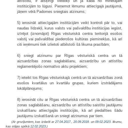
attīstību, ir atšķirīgi viedokļi un ja kāda no minētajām
institūcijām to lūgusi. Pieņemot lēmumu attiecīgajā jautājumā,
jāņem vērā Padomes sniegtais atzinums;
5) ierosināt attiecīgajām institūcijām veikt kontroli pār to, vai
naudas līdzekļi, kurus valsts vai pašvaldību institūcijas iegūst,
izīrējot (iznomājot) Rīgas vēsturiskā centra teritorijā esošos
valstij vai pašvaldībai piederošos kultūras pieminekļus, kā arī
citi ieņēmumi tiek izlietoti atbilstoši šā likuma prasībām;
6) sniegt atzinumu par Rīgas vēsturiskā centra un tā
aizsardzības zonas saglabāšanu, aizsardzību un attīstību
reglamentējošo normatīvo aktu projektiem;
7) ieteikt tos Rīgas vēsturiskajā centrā un tā aizsardzības zonā
esošos kvartālus un kvartālu grupas, kuriem izstrādājams
lokālplānojums;
8) ierosināt citu ar Rīgas vēsturiskā centra un tā aizsardzības
zonas saglabāšanu, aizsardzību un attīstību saistīto jautājumu
izskatīšanu attiecīgajās institūcijās, kā arī piedalīties šādu
jautājumu izskatīšanā un sniegt atzinumus par tiem.
(Ar grozījumiem, kas izdarīti ar
27.04.2017.
,
20.09.2018.
un
09.02.2023
. likumu,
kas stājas spēkā
12.02.2023.
)