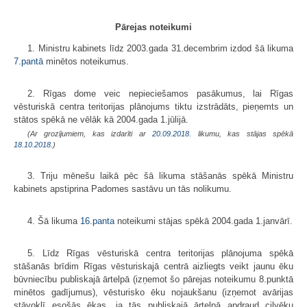
Pārejas noteikumi
1. Ministru kabinets līdz 2003.gada 31.decembrim izdod šā likuma
7.pantā
minētos noteikumus.
2. Rīgas dome veic nepieciešamos pasākumus, lai Rīgas
vēsturiskā centra teritorijas plānojums tiktu izstrādāts, pieņemts un
stātos spēkā ne vēlāk kā 2004.gada 1.jūlijā.
(Ar grozījumiem, kas izdarīti ar
20.09.2018
. likumu, kas stājas spēkā
18.10.2018.
)
3. Triju mēnešu laikā pēc šā likuma stāšanās spēkā Ministru
kabinets apstiprina Padomes sastāvu un tās nolikumu.
4. Šā likuma
16.panta
noteikumi stājas spēkā 2004.gada 1.janvārī.
5. Līdz Rīgas vēsturiskā centra teritorijas plānojuma spēkā
stāšanās brīdim Rīgas vēsturiskajā centrā aizliegts veikt jaunu ēku
būvniecību publiskajā ārtelpā (izņemot šo pārejas noteikumu 8.punktā
minētos gadījumus), vēsturisko ēku nojaukšanu (izņemot avārijas
stāvoklī esošās ēkas, ja tās publiskajā ārtelpā apdraud cilvēku