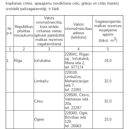
kopšanas cirtes, apaugumu novākšana ceļu, grāvju un citās trasēs)
izstrādā pašsagatavotāji, ir šādi:
Valsts
Sagatavojamās
virsmežniecība,
Valsts
malkas rezerves
Republikas
kura ierāda
Nr.
virsmežniecības
iespējamie
pilsētas
ciršanas vietas
p.k.
adrese
apjomi
nosaukums
apkurei paredzētā
(telefons)
3
malkas rezerves
(tūkst. m
)
sagatavošanai
1
2
3
4
5
229041, Rīgas
raj., Inčukalnā,
1.
Rīga
Inčukalna
19,0
Miera ielā 2,
tel. 977174
229100,
Limbažos,
Limbažu
Mehanizācijas
32,0
ielā 7,
tel. 21091
228500, Cēsīs,
Valmieras ielā
Cēsu
32,0
20a,
tel. 22287
228300, Ogrē,
Brīvības ielā
Ogres
15,0
129,
tel. 26963