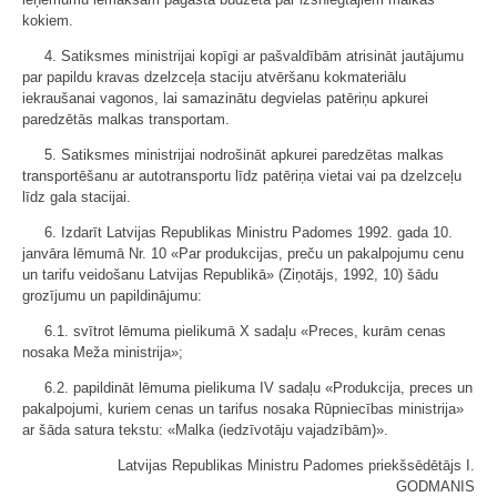
kokiem.
4. Satiksmes ministrijai kopīgi ar pašvaldībām atrisināt jautājumu
par papildu kravas dzelzceļa staciju atvēršanu kokmateriālu
iekraušanai vagonos, lai samazinātu degvielas patēriņu apkurei
paredzētās malkas transportam.
5. Satiksmes ministrijai nodrošināt apkurei paredzētas malkas
transportēšanu ar autotransportu līdz patēriņa vietai vai pa dzelzceļu
līdz gala stacijai.
6. Izdarīt Latvijas Republikas Ministru Padomes 1992. gada 10.
janvāra lēmumā Nr. 10 «Par produkcijas, preču un pakalpojumu cenu
un tarifu veidošanu Latvijas Republikā» (Ziņotājs, 1992, 10) šādu
grozījumu un papildinājumu:
6.1. svītrot lēmuma pielikumā X sadaļu «Preces, kurām cenas
nosaka Meža ministrija»;
6.2. papildināt lēmuma pielikuma IV sadaļu «Produkcija, preces un
pakalpojumi, kuriem cenas un tarifus nosaka Rūpniecības ministrija»
ar šāda satura tekstu: «Malka (iedzīvotāju vajadzībām)».
Latvijas Republikas Ministru Padomes priekšsēdētājs I.
GODMANIS