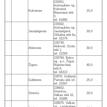
229351,
Aizkraukles raj.,
Koknesē,
Kokneses
15,0
Blaumaņa ielā
3,
tel. 61885
229342,
Aizkraukles raj.,
Jaunjelgavas
Jaunjelgavā,
30,0
Oškalna ielā 6a,
tel. 52276
228730,
Alūksnē, Ozolu
Alūksnes
30,0
ielā 1,
tel. 22264
228784, Balvu
raj., p.n. Žīguri,
Žīguru
Rūpniecības
40,0
ielā 8,
tel. 64313
22870, Gulbenē,
Gulbenes
Pamatu ielā 14,
25,0
tel. 23347
228652,
Strenčos,
Strenču
20,0
Valkas ielā 16,
tel. 31686
228675, Valkas
raj., Launkalnes