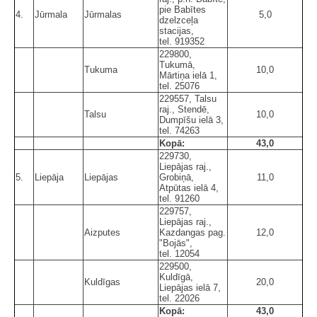
pie Babītes
4.
Jūrmala
Jūrmalas
5,0
dzelzceļa
stacijas,
tel. 919352
229800,
Tukumā,
Tukuma
10,0
Mārtiņa ielā 1,
tel. 25076
229557, Talsu
raj., Stendē,
Talsu
10,0
Dumpīšu ielā 3,
tel. 74263
Kopā:
43,0
229730,
Liepājas raj.,
5.
Liepāja
Liepājas
Grobiņā,
11,0
Atpūtas ielā 4,
tel. 91260
229757,
Liepājas raj.,
Aizputes
Kazdangas pag.
12,0
"Bojās",
tel. 12054
229500,
Kuldīgā,
Kuldīgas
20,0
Liepājas ielā 7,
tel. 22026
Kopā:
43,0