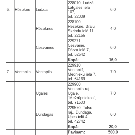
228010, Ludzā,
Latgales ielā
6.
Rēzekne
Ludzas
6,0
107,
tel. 22009
228100,
Rēzeknē, Brāļu
Rēzeknes
4,0
Skrindu ielā 11,
tel. 22166
229271,
Cesvainē,
Cesvaines
6,0
Dārza ielā 7,
tel. 52642
Kopā:
16,0
229910,
Ventspilī,
7.
Ventspils
Ventspils
7,0
Mednieku ielā 7,
tel. 64169
229900,
Ventspils raj.,
Ugāles
Ugālē,
7,0
"Mežrūpniekos",
tel. 71603
229570, Talsu
raj., Dundagā,
Dundagas
6,0
Upes ielā 4,
tel. 42742
Kopā:
20,0
Pavisam:
500,0