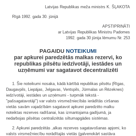
Latvijas Republikas meža ministrs K. ŠĻAKOTA
Rīgā 1992. gada 30. jūnijā
APSTIPRINĀTI
ar Latvijas Republikas Ministru Padomes
1992. gada 30 jūnija lēmumu Nr. 253
PAGAIDU
NOTEIKUMI
par apkurei paredzētās malkas rezervi, ko
republikas pilsētu iedzīvotāji, iestādes un
uzņēmumi var sagatavot decentralizēti
1. Šie noteikumi nosaka, kādā kārtībā republikas pilsētu (Rīgas,
Daugavpils, Liepājas, Jelgavas, Ventspils, Jūrmalas un Rēzeknes)
iedzīvotāji, iestādes un uzņēmumi - turpmāk tekstā -
"pašsagatavotāji") var valsts virsmežniecībās ierādītās ciršanas
vietās savām vajadzībām sagatavot apkurei paredzēto malku
noteiktas rezerves radīšanai, kas izmantojama gadījumā, ja
nedarbojas pilsētas centralizētās siltumapgādes sistēmas.
2. Apkurei paredzētās ,alkas rezerves sagatavošanas apjomi, ko
valsts virsmežniecību norādītajās vietās (galvenokārt sastāva