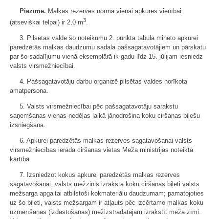
Piezīme.
Malkas rezerves norma vienai apkures vienībai
3
(atsevišķai telpai) ir 2,0 m
.
3. Pilsētas valde šo noteikumu 2. punkta tabulā minēto apkurei
paredzētās malkas daudzumu sadala pašsagatavotājiem un pārskatu
par šo sadalījumu vienā eksemplārā ik gadu līdz 15. jūlijam iesniedz
valsts virsmežniecībai.
4. Pašsagatavotāju darbu organizē pilsētas valdes norīkota
amatpersona.
5. Valsts virsmežniecībai pēc pašsagatavotāju sarakstu
saņemšanas vienas nedēļas laikā jānodrošina koku ciršanas biļešu
izsniegšana.
6. Apkurei paredzētās malkas rezerves sagatavošanai valsts
virsmežniecības ierāda ciršanas vietas Meža ministrijas noteiktā
kārtībā.
7. Izsniedzot kokus apkurei paredzētās malkas rezerves
sagatavošanai, valsts mežzinis izraksta koku ciršanas biļeti valsts
mežsarga apgaitai atbilstoši kokmateriālu daudzumam; pamatojoties
uz šo biļeti, valsts mežsargam ir atļauts pēc izcērtamo malkas koku
uzmērīšanas (izdastošanas) mežizstrādātājam izrakstīt meža zīmi.