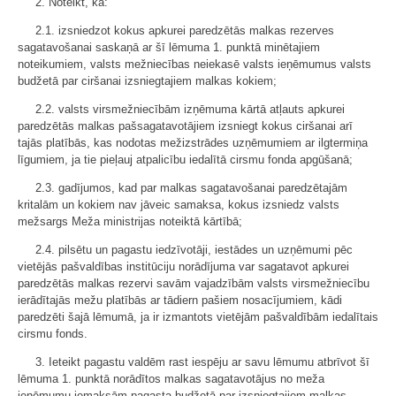
2. Noteikt, ka:
2.1. izsniedzot kokus apkurei paredzētās malkas rezerves
sagatavošanai saskaņā ar šī lēmuma 1. punktā minētajiem
noteikumiem, valsts mežniecības neiekasē valsts ieņēmumus valsts
budžetā par ciršanai izsniegtajiem malkas kokiem;
2.2. valsts virsmežniecībām izņēmuma kārtā atļauts apkurei
paredzētās malkas pašsagatavotājiem izsniegt kokus ciršanai arī
tajās platībās, kas nodotas mežizstrādes uzņēmumiem ar ilgtermiņa
līgumiem, ja tie pieļauj atpalicību iedalītā cirsmu fonda apgūšanā;
2.3. gadījumos, kad par malkas sagatavošanai paredzētajām
kritalām un kokiem nav jāveic samaksa, kokus izsniedz valsts
mežsargs Meža ministrijas noteiktā kārtībā;
2.4. pilsētu un pagastu iedzīvotāji, iestādes un uzņēmumi pēc
vietējās pašvaldības institūciju norādījuma var sagatavot apkurei
paredzētās malkas rezervi savām vajadzībām valsts virsmežniecību
ierādītajās mežu platībās ar tādiern pašiem nosacījumiem, kādi
paredzēti šajā lēmumā, ja ir izmantots vietējām pašvaldībām iedalītais
cirsmu fonds.
3. Ieteikt pagastu valdēm rast iespēju ar savu lēmumu atbrīvot šī
lēmuma 1. punktā norādītos malkas sagatavotājus no meža
ieņēmumu iemaksām pagasta budžetā par izsniegtajiem malkas