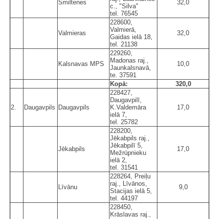
Smiltenes
32,0
c., "Silva"
tel. 76545
228600,
Valmierā,
Valmieras
32,0
Gaidas ielā 18,
tel. 21138
229260,
Madonas raj.,
Kalsnavas MPS
10,0
Jaunkalsnavā,
te. 37591
Kopā:
320,0
228427,
Daugavpilī,
2.
Daugavpils
Daugavpils
K.Valdemāra
17,0
ielā 7,
tel. 25782
228200,
Jēkabpils raj.,
Jēkabpilī 5,
Jēkabpils
17,0
Mežrūpnieku
ielā 2,
tel. 31541
228264, Preiļu
raj., Līvānos,
Līvānu
9,0
Stacijas ielā 5,
tel. 44197
228450,
Krāslavas raj.,