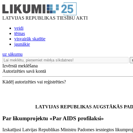
LATVIJAS REPUBLIKAS TIESĪBU AKTI
veidi
tēmas
visvairāk skatītie
jaunākie
uz sākumu
Izvērstā meklēšana
Autorizēties savā kontā
Kādēļ autorizēties vai reģistrēties?
LATVIJAS REPUBLIKAS AUGSTĀKĀS P
Par likumprojektu «Par AIDS profilaksi»
Izskatījusi Latvijas Republikas Ministru Padomes iesniegtos likumpro