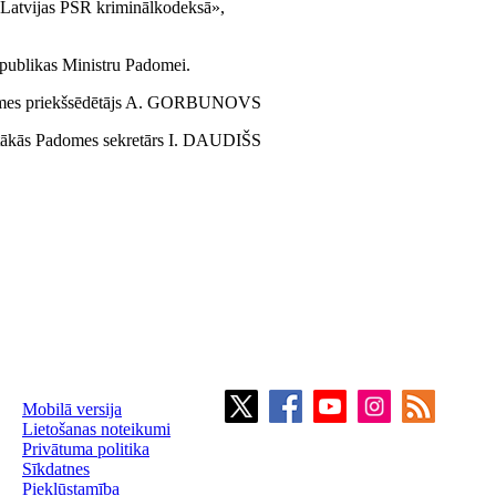
Latvijas PSR kriminālkodeksā»,
epublikas Ministru Padomei.
domes priekšsēdētājs A. GORBUNOVS
stākās Padomes sekretārs I. DAUDIŠS
Mobilā versija
Lietošanas noteikumi
Privātuma politika
Sīkdatnes
Piekļūstamība