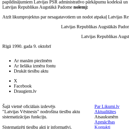
papildinājumiem Latvijas PSR administratīvo pārkāpumu kodeksā un 
Latvijas Republikas Augstākā Padome
nolemj:
Atzīt likumprojektus par nesagatavotiem un nodot atpakaļ Latvijas R
Latvijas Republikas Augstākās Pa
Latvijas Republikas Aug
Rīgā 1990. gada 9. oktobrī
Ar manām piezīmēm
Ar lielāka izmēra fontu
Drukāt tiesību aktu
X
Facebook
Draugiem.lv
Šajā vietnē oficiālais izdevējs
Par Likumi.lv
"Latvijas Vēstnesis" nodrošina tiesību aktu
Aktualitātes
sistematizācijas funkciju.
Atsauksmēm
Apmācības
Sistematizēti tiesību akti ir informatīvi.
Kontakti