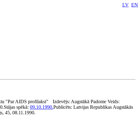
LV
EN
tu "Par AIDS profilaksi"
Izdevējs:
Augstākā Padome
Veids:
0.
Stājas spēkā:
09.10.1990.
Publicēts:
Latvijas Republikas Augstākās
s, 45, 08.11.1990.