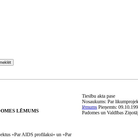
meklēt
Tiesību akta pase
Nosaukums:
Par likumprojek
lēmums
Pieņemts:
09.10.199
ADOMES LĒMUMS
Padomes un Valdības Ziņotāj
jektus «Par AIDS profilaksi» un «Par