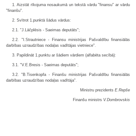
1. Aizstāt rīkojuma nosaukumā un tekstā vārdu "finansu" ar vārdu
"finanšu".
2. Svītrot 1.punktā šādus vārdus:
2.1. "J.Lāčplēsis - Saeimas deputāts";
2.2. "I.Strautniece - Finansu ministrijas Pašvaldību finansiālās
darbības uzraudzības nodaļas vadītājas vietniece".
3. Papildināt 1.punktu ar šādiem vārdiem (alfabēta secībā):
3.1. "V.E.Bresis - Saeimas deputāts";
3.2. "B.Tisenkopfa - Finanšu ministrijas Pašvaldību finansiālās
darbības uzraudzības nodaļas vadītāja".
Ministru prezidents
E.Repše
Finanšu ministrs
V.Dombrovskis