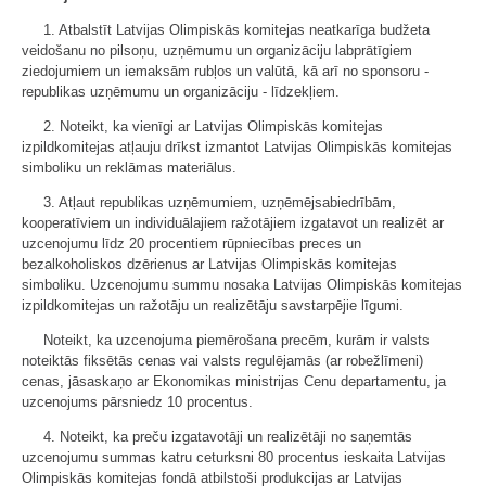
1. Atbalstīt Latvijas Olimpiskās komitejas neatkarīga budžeta
veidošanu no pilsoņu, uzņēmumu un organizāciju labprātīgiem
ziedojumiem un iemaksām rubļos un valūtā, kā arī no sponsoru -
republikas uzņēmumu un organizāciju - līdzekļiem.
2. Noteikt, ka vienīgi ar Latvijas Olimpiskās komitejas
izpildkomitejas atļauju drīkst izmantot Latvijas Olimpiskās komitejas
simboliku un reklāmas materiālus.
3. Atļaut republikas uzņēmumiem, uzņēmējsabiedrībām,
kooperatīviem un individuālajiem ražotājiem izgatavot un realizēt ar
uzcenojumu līdz 20 procentiem rūpniecības preces un
bezalkoholiskos dzērienus ar Latvijas Olimpiskās komitejas
simboliku. Uzcenojumu summu nosaka Latvijas Olimpiskās komitejas
izpildkomitejas un ražotāju un realizētāju savstarpējie līgumi.
Noteikt, ka uzcenojuma piemērošana precēm, kurām ir valsts
noteiktās fiksētās cenas vai valsts regulējamās (ar robežlīmeni)
cenas, jāsaskaņo ar Ekonomikas ministrijas Cenu departamentu, ja
uzcenojums pārsniedz 10 procentus.
4. Noteikt, ka preču izgatavotāji un realizētāji no saņemtās
uzcenojumu summas katru ceturksni 80 procentus ieskaita Latvijas
Olimpiskās komitejas fondā atbilstoši produkcijas ar Latvijas