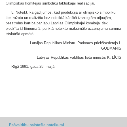
Olimpiskās komitejas simboliku faktiskajai realizācijai.
5. Noteikt, ka gadījumos, kad produkcija ar olimpisko simboliku
tiek ražota un realizēta bez noteiktā kārtībā izsniegtām atļaujām,
bezstrīdus kārtībā par labu Latvijas Olimpiskajai komitejai tiek
piedzīta šī lēmuma 3. punktā noteikto maksimālo uzcenojumu summa
trīskāršā apmērā.
Latvijas Republikas Ministru Padomes priekšsēdētājs I.
GODMANIS
Latvijas Republikas valdības lietu ministrs K. LĪCIS
Rīgā 1991. gada 28. maijā
Pašvaldību saistošie noteikumi