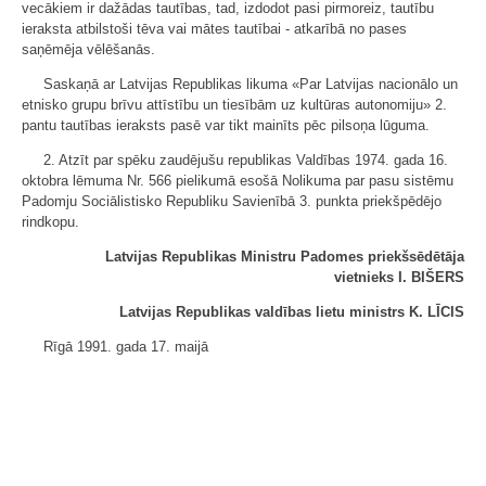
vecākiem ir dažādas tautības, tad, izdodot pasi pirmoreiz, tautību
ieraksta atbilstoši tēva vai mātes tautībai - atkarībā no pases
saņēmēja vēlēšanās.
Saskaņā ar Latvijas Republikas likuma «Par Latvijas nacionālo un
etnisko grupu brīvu attīstību un tiesībām uz kultūras autonomiju» 2.
pantu tautības ieraksts pasē var tikt mainīts pēc pilsoņa lūguma.
2. Atzīt par spēku zaudējušu republikas Valdības 1974. gada 16.
oktobra lēmuma Nr. 566 pielikumā esošā Nolikuma par pasu sistēmu
Padomju Sociālistisko Republiku Savienībā 3. punkta priekšpēdējo
rindkopu.
Latvijas Republikas Ministru Padomes priekšsēdētāja
vietnieks I. BIŠERS
Latvijas Republikas valdības lietu ministrs K. LĪCIS
Rīgā 1991. gada 17. maijā