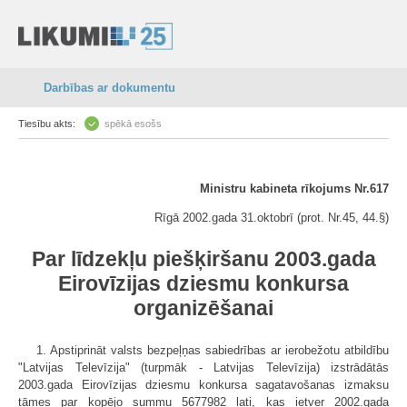
Darbības ar dokumentu
Tiesību akts:
spēkā esošs
Ministru kabineta rīkojums Nr.617
Rīgā 2002.gada 31.oktobrī (prot. Nr.45, 44.§)
Par līdzekļu piešķiršanu 2003.gada
Eirovīzijas dziesmu konkursa
organizēšanai
1. Apstiprināt valsts bezpeļņas sabiedrības ar ierobežotu atbildību
"Latvijas Televīzija" (turpmāk - Latvijas Televīzija) izstrādātās
2003.gada Eirovīzijas dziesmu konkursa sagatavošanas izmaksu
tāmes par kopējo summu 5677982 lati, kas ietver 2002.gada