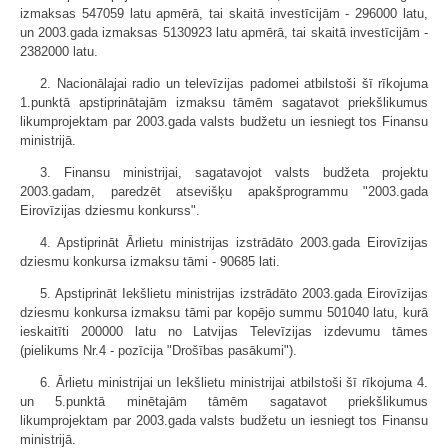
izmaksas 547059 latu apmērā, tai skaitā investīcijām - 296000 latu,
un 2003.gada izmaksas 5130923 latu apmērā, tai skaitā investīcijām -
2382000 latu.
2. Nacionālajai radio un televīzijas padomei atbilstoši šī rīkojuma
1.punktā apstiprinātajām izmaksu tāmēm sagatavot priekšlikumus
likumprojektam par 2003.gada valsts budžetu un iesniegt tos Finansu
ministrijā.
3. Finansu ministrijai, sagatavojot valsts budžeta projektu
2003.gadam, paredzēt atsevišķu apakšprogrammu "2003.gada
Eirovīzijas dziesmu konkurss".
4. Apstiprināt Ārlietu ministrijas izstrādāto 2003.gada Eirovīzijas
dziesmu konkursa izmaksu tāmi - 90685 lati.
5. Apstiprināt Iekšlietu ministrijas izstrādāto 2003.gada Eirovīzijas
dziesmu konkursa izmaksu tāmi par kopējo summu 501040 latu, kurā
ieskaitīti 200000 latu no Latvijas Televīzijas izdevumu tāmes
(pielikums Nr.4 - pozīcija "Drošības pasākumi").
6. Ārlietu ministrijai un Iekšlietu ministrijai atbilstoši šī rīkojuma 4.
un 5.punktā minētajām tāmēm sagatavot priekšlikumus
likumprojektam par 2003.gada valsts budžetu un iesniegt tos Finansu
ministrijā.