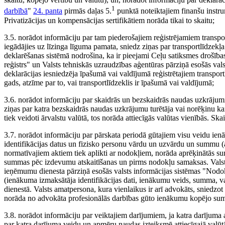
1
darbībā
"
24. panta
pirmās daļas 5.
punktā noteiktajiem finanšu instru
Privatizācijas un kompensācijas sertifikātiem norāda tikai to skaitu;
3.5. norādot informāciju par tam piederošajiem reģistrējamiem transport
iegādājies uz līzinga līguma pamata, sniedz ziņas par transportlīdzekļ
deklarēšanas sistēmā nodrošina, ka ir pieejami Ceļu satiksmes drošības 
reģistrs" un Valsts tehniskās uzraudzības aģentūras pārziņā esošās vals
deklarācijas iesniedzēja īpašumā vai valdījumā reģistrētajiem transportl
gads, atzīme par to, vai transportlīdzeklis ir īpašumā vai valdījumā;
3.6. norādot informāciju par skaidrās un bezskaidrās naudas uzkrāju
ziņas par katra bezskaidrās naudas uzkrājumu turētāja vai norēķinu ka
tiek veidoti ārvalstu valūtā, tos norāda attiecīgās valūtas vienībās. 
3.7. norādot informāciju par pārskata periodā gūtajiem visu veidu ien
identifikācijas datus un fizisko personu vārdu un uzvārdu un summu (a
normatīvajiem aktiem tiek aplikti ar nodokļiem, norāda aprēķinātās
summas pēc izdevumu atskaitīšanas un pirms nodokļu samaksas. Valsts
ieņēmumu dienesta pārziņā esošās valsts informācijas sistēmas "Nodok
(ienākuma izmaksātāja identifikācijas dati, ienākumu veids, summa, va
dienestā. Valsts amatpersona, kura vienlaikus ir arī advokāts, sniedz
norāda no advokāta profesionālās darbības gūto ienākumu kopējo summu
3.8. norādot informāciju par veiktajiem darījumiem, ja katra darījuma
par katra darījuma veidu un apmēru naudas izteiksmē attiecīgajā valūt