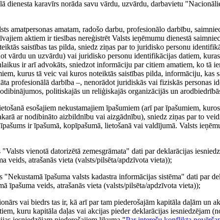
 dienesta karavīrs norāda savu vārdu, uzvārdu, darbavietu "Nacionālie
alsts amatpersonas amatam, radošo darbu, profesionālo darbību, saimnie
vajiem aktiem ir tiesības nereģistrēt Valsts ieņēmumu dienestā saimniec
tās saistības tas pilda, sniedz ziņas par to juridisko personu identifik
t vārdu un uzvārdu) vai juridisko personu identifikācijas datiem, kuras 
nlaikus ir arī advokāts, sniedzot informāciju par citiem amatiem, ko tā i
 kurus tā veic vai kuros noteiktās saistības pilda, informāciju, kas sa
 profesionālā darbība –, nenorādot juridiskās vai fiziskās personas ide
odibinājumos, politiskajās un reliģiskajās organizācijās un arodbiedrībā
lietošanā esošajiem nekustamajiem īpašumiem (arī par īpašumiem, kuros t
akarā ar nodibināto aizbildnību vai aizgādnību), sniedz ziņas par to vei
is īpašums ir īpašumā, kopīpašumā, lietošanā vai valdījumā. Valsts ieņē
as "Valsts vienotā datorizētā zemesgrāmata" dati par deklarācijas iesnied
ids, atrašanās vieta (valsts/pilsēta/apdzīvota vieta));
as "Nekustamā īpašuma valsts kadastra informācijas sistēma" dati par dek
īpašuma veids, atrašanās vieta (valsts/pilsēta/apdzīvota vieta));
nārs vai biedrs tas ir, kā arī par tam piederošajām kapitāla daļām un ak
datiem, kuru kapitāla daļas vai akcijas pieder deklarācijas iesniedzējam (
cijas iesniedzējam piederošajiem likuma "
Par interešu konflikta novērša