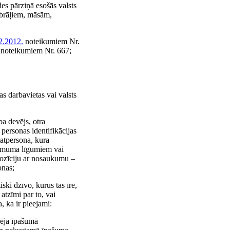
es pārziņā esošās valsts
, brāļiem, māsām,
2.2012.
noteikumiem Nr.
noteikumiem Nr. 667;
s darbavietas vai valsts
a devējs, otra
personas identifikācijas
atpersona, kura
zņēmuma līgumiem vai
 pozīciju ar nosaukumu –
onas;
ki dzīvo, kurus tas īrē,
atzīmi par to, vai
 ka ir pieejami:
zēja īpašumā