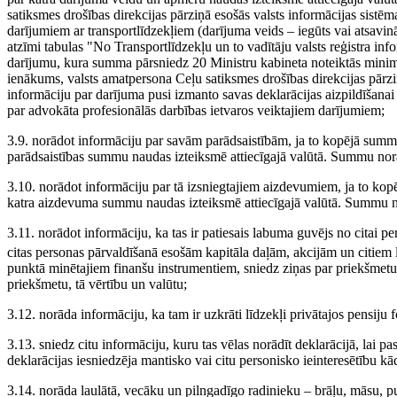
satiksmes drošības direkcijas pārziņā esošās valsts informācijas sistēma
darījumiem ar transportlīdzekļiem (darījuma veids – iegūts vai atsavin
atzīmi tabulas "No Transportlīdzekļu un to vadītāju valsts reģistra inf
darījumu, kura summa pārsniedz 20 Ministru kabineta noteiktās minimālā
ienākums, valsts amatpersona Ceļu satiksmes drošības direkcijas pārziņ
informāciju par darījuma pusi izmanto savas deklarācijas aizpildīšana
par advokāta profesionālās darbības ietvaros veiktajiem darījumiem;
3.9. norādot informāciju par savām parādsaistībām, ja to kopējā summa
parādsaistības summu naudas izteiksmē attiecīgajā valūtā. Summu norā
3.10. norādot informāciju par tā izsniegtajiem aizdevumiem, ja to kop
katra aizdevuma summu naudas izteiksmē attiecīgajā valūtā. Summu n
3.11. norādot informāciju, ka tas ir patiesais labuma guvējs no citai pe
citas personas pārvaldīšanā esošām kapitāla daļām, akcijām un citiem
punktā minētajiem finanšu instrumentiem, sniedz ziņas par priekšmetu,
priekšmetu, tā vērtību un valūtu;
3.12. norāda informāciju, ka tam ir uzkrāti līdzekļi privātajos pensiju
3.13. sniedz citu informāciju, kuru tas vēlas norādīt deklarācijā, lai pas
deklarācijas iesniedzēja mantisko vai citu personisko ieinteresētību k
3.14. norāda laulātā, vecāku un pilngadīgo radinieku – brāļu, māsu, 