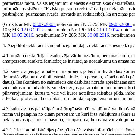
partnerības faktu. Valsts ieņēmumu dienests elektroniskās deklarēšanas
informācijas sistēmas "Fizisko personu reģistrs" dati par deklarācija
pusbrāļiem, pusmāsām (vārds, uzvārds un radniecība), kā arī ziņas par 
(Grozīts ar MK
08.07.2003.
noteikumiem Nr. 375; MK
09.05.2006.
n
103; MK
12.03.2013.
noteikumiem Nr. 130; MK
21.01.2014.
noteik
MK
10.05.2016.
noteikumiem Nr. 285; MK
30.08.2016.
noteikumie
4. Aizpildot deklarācijas nepublicējamo daļu, deklarācijas iesniedzējs:
4.1. norāda deklarācijas iesniedzēja vārdu, uzvārdu, personas kodu, de
amatpersonu saraksta iesniedzējas institūcijas nosaukumu un amata n
4.2. sniedz ziņas par amatiem un darbiem, ja tas ir individuālais ko
līgumslēdzēja puse vai pilnvarotājs ir fiziska persona, kā arī norāda 
datus). Ienākumiem no saimnieciskās darbības norāda aprēķinātās su
vienlaikus ir arī advokāts, sniedzot ziņas par amatiem un darbiem, k
pilnvarojumiem, kurus tā veic vai kuros noteiktās saistības pilda, inf
advokāta profesionālā darbība – un norāda kopējo ienākumu summu un v
4.3. sniedz ziņas par tā īpašumā (kopīpašumā), valdījumā vai lietošan
nomā vai patapina no citām personām un kuri ir tā valdījumā sakarā ar 
nekustamais īpašums ir īpašumā, kopīpašumā, lietošanā vai valdījumā.
4.3.1. Tiesu administrācijas pārziņā esošās valsts informācijas sistēm