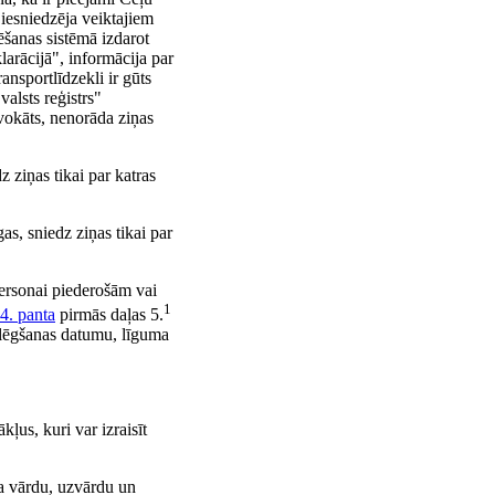
 iesniedzēja veiktajiem
ēšanas sistēmā izdarot
larācijā", informācija par
nsportlīdzekli ir gūts
alsts reģistrs"
dvokāts, nenorāda ziņas
 ziņas tikai par katras
s, sniedz ziņas tikai par
 personai piederošām vai
1
4. panta
pirmās daļas 5.
oslēgšanas datumu, līguma
kļus, kuri var izraisīt
ra vārdu, uzvārdu un