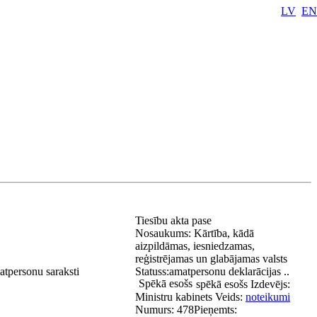
LV
EN
Tiesību akta pase
Nosaukums:
Kārtība, kādā
aizpildāmas, iesniedzamas,
reģistrējamas un glabājamas valsts
atpersonu saraksti
Statuss:
amatpersonu deklarācijas ..
Spēkā esošs
spēkā esošs
Izdevējs:
Ministru kabinets
Veids:
noteikumi
Numurs:
478
Pieņemts: