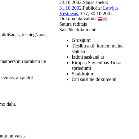
22.10.2002.
Stājas spēkā:
31.10.2002.
Publicēts:
Latvijas
Vēstnesis
, 157, 30.10.2002.
Dokumenta valoda:
Satura rādītājs
Saistītie dokumenti
pildīšanas, iesniegšanas,
Grozījumi
Tiesību akti, kuriem maina
statusu
Izdoti saskaņā ar
s amatpersonu sarakstu un
Eiropas Savienības Tiesas
spriedumi
Skaidrojumi
istēmās, aizpildot
Citi saistītie dokumenti
amo daļu.
kumu un valsts