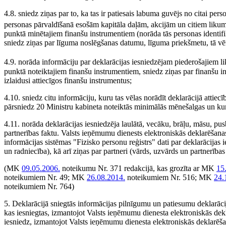
4.8. sniedz ziņas par to, ka tas ir patiesais labuma guvējs no citai pers
personas pārvaldīšanā esošām kapitāla daļām, akcijām un citiem liku
punktā minētajiem finanšu instrumentiem (norāda tās personas identifikā
sniedz ziņas par līguma noslēgšanas datumu, līguma priekšmetu, tā vēr
4.9. norāda informāciju par deklarācijas iesniedzējam piederošajiem l
punktā noteiktajiem finanšu instrumentiem, sniedz ziņas par finanšu in
izlaidusi attiecīgos finanšu instrumentus;
4.10. sniedz citu informāciju, kuru tas vēlas norādīt deklarācijā attiec
pārsniedz 20 Ministru kabineta noteiktās minimālās mēnešalgas un kura 
4.11. norāda deklarācijas iesniedzēja laulātā, vecāku, brāļu, māsu, p
partnerības faktu. Valsts ieņēmumu dienests elektroniskās deklarēšanas
informācijas sistēmas "Fizisko personu reģistrs" dati par deklarācija
un radniecība), kā arī ziņas par partneri (vārds, uzvārds un partnerības 
(MK
09.05.2006.
noteikumu Nr. 371 redakcijā, kas grozīta ar MK
15
noteikumiem Nr. 49; MK
26.08.2014.
noteikumiem Nr. 516; MK
24.
noteikumiem Nr. 764)
5. Deklarācijā sniegtās informācijas pilnīgumu un patiesumu deklarācij
kas iesniegtas, izmantojot Valsts ieņēmumu dienesta elektroniskās deklar
iesniedz, izmantojot Valsts ieņēmumu dienesta elektroniskās deklarēšana