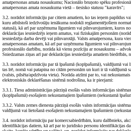
amatpersonas amata nosaukumu; Nacionālo bruņoto spēku profesionālā
amatpersonas amata nosaukuma vietā – tiesisko statusu "karavīrs";
3.2. norādot informāciju par citiem amatiem, ko tas ieņem papildus v
kuru atbilstoši iedzīvotāju ienākuma nodokli reglamentējošiem normatī
statusā), kā arī par uzņēmuma līgumiem vai pilnvarojumiem, kuros noteik
deklarācijas iesniedzējs ieņem amatus, vai fiziskajām personām (norādo
iesniedzēja darba devēji vai pilnvarotāji. Valsts amatpersona, kura vie
amatpersonas amatam, kā arī par uzņēmuma līgumiem vai pilnvarojumiem,
profesionālo darbību, norāda kā vienu pozīciju ar nosaukumu – advokāta
Sniedzamas ziņas arī par deklarācijas iesniedzēja amatiem biedrībās, n
3.3. norādot informāciju par tā īpašumā (kopīpašumā), valdījumā vai 
tas īrē, nomā vai patapina no citām personām un kuri ir tā valdījumā s
(valsts, pilsēta/apdzīvota vieta). Norāda atzīmi par to, vai nekustama
elektroniskās deklarēšanas sistēmā nodrošina, ka ir pieejami:
3.3.1. Tiesu administrācijas pārziņā esošās valsts informācijas sistēm
(kopīpašumā) esošajiem nekustamajiem īpašumiem (nekustamā īpašuma ve
3.3.2. Valsts zemes dienesta pārziņā esošās valsts informācijas sistēm
valdījumā vai lietošanā esošajiem nekustamajiem īpašumiem (nekustamā 
3.4. norādot informāciju par komercsabiedrībām, kuru dalībnieks, akcio
identifikācijas datiem, kā arī par to juridisko personu identifikācijas 
skaitu, kopējo vērtību un valūtu), un, norādot informāciju par deklarā