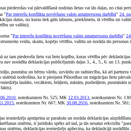
onai piederošas vai pārvaldīšanā nodotas lietas vai tās daļas, no citai pe
ma "
Par interešu konflikta novēršanu valsts amatpersonu darbībā
"
24. pa
cijas datus, no kuras tiek gūts labums, priekšmetu, tā vērtību un valūtu
tību un valūtu);
ikuma "
Par interešu konflikta novēršanu valsts amatpersonu darbībā
"
24
strumentu veidu, skaitu, kopējo vērtību, valūtu un norāda tās personas id
ībā uz tam piederošu lietu vai lietu kopību, kuras vērtība pēc deklarācija
nav norādīta deklarācijas publicējamās daļas 3., 4., 5., 6. un 13. punk
usbrāļu, pusmāsu un bērnu vārdu, uzvārdu un radniecību, kā arī partnera
 sistēmā nodrošina, ka ir pieejami Pilsonības un migrācijas lietu pārvald
s iesniedzēja laulāto, vecākiem, brāļiem, māsām, pusbrāļiem, pusmāsām 
fakts).
.06.2010.
noteikumiem Nr. 525; MK
12.03.2013.
noteikumiem Nr. 13
11.2015.
noteikumiem Nr. 667; MK
30.08.2016.
noteikumiem Nr. 58
as iesniedzējs apstiprina ar parakstu un norāda deklarācijas aizpildīša
ēšanas sistēmu, ir juridisks spēks arī tad, ja tās nesatur rekvizītu "para
s sistēmu, deklarācijas iesniedzējs apliecina, ka deklarācijā norādītās z