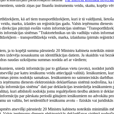
mentiem, sniedz ziņas par finanšu instrumentu veidu, skaitu, kopējo vēr
līdzekļiem, kā arī tiem transportlīdzekļiem, kuri ir tā valdījumā, lietoša
a veidu, marku, izlaides un reģistrācijas gadu. Valsts ieņēmumu dienests
direkcijas pārziņā esošās valsts informācijas sistēmas "Transportlīdzekļ
ts informācijas sistēmas "Traktortehnikas un tās vadītāju valsts informat
īdzekļiem – transportlīdzekļa veids, marka, izlaiduma (pirmās reģistrācij
miem, ja to kopējā summa pārsniedz 20 Ministru kabineta noteiktās mini
rtes izdevēja nosaukumu un identifikācijas datiem. Ja skaidrās vai bez
Skaidras naudas uzkrājuma summas norāda arī ar vārdiem;
ākumiem, sniedz informāciju par to gūšanas vietu (avotu), norādot jurid
tsevišķi par katru ienākumu veidu attiecīgajā valūtā). Ienākumiem, kur
 summas pirms nodokļu samaksas. Ienākumiem no saimnieciskās darbības
 ieņēmumu dienests elektroniskās deklarēšanas sistēmā nodrošina, ka i
ļu informācijas sistēma" dati par deklarācijas iesniedzēja ienākumiem 
lūta), kuri atbilstoši nodokļu jomu regulējošiem tiesību aktiem ir dekla
ot informāciju par pārskata periodā gūtajiem ienākumiem no advokāta pro
 un valūtu, bet neidentificē ienākumu avotu – fiziskās vai juridiskās
 apmērs atsevišķi pārsniedz 20 Ministru kabineta noteiktās minimālās mē
ā. Valsts ieņēmumu dienests elektroniskās deklarēšanas sistēmā nodrošin