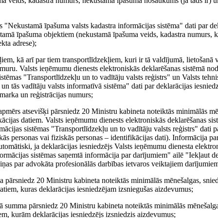
 veids, kadastra numurs, nekustamā īpašuma nosaukums (ja tāds ir) 
as "Nekustamā īpašuma valsts kadastra informācijas sistēma" dati par dek
stamā īpašuma objektiem (nekustamā īpašuma veids, kadastra numurs, 
kta adrese);
em, kā arī par tiem transportlīdzekļiem, kuri ir tā valdījumā, lietošanā v
numuru. Valsts ieņēmumu dienests elektroniskās deklarēšanas sistēmā nod
istēmas "Transportlīdzekļu un to vadītāju valsts reģistrs" un Valsts tehn
un tās vadītāju valsts informatīvā sistēma" dati par deklarācijas iesnie
 marka un reģistrācijas numurs;
 apmērs atsevišķi pārsniedz 20 Ministru kabineta noteiktās minimālās mē
kācijas datiem. Valsts ieņēmumu dienests elektroniskās deklarēšanas sis
ācijas sistēmas "Transportlīdzekļu un to vadītāju valsts reģistrs" dati p
ās personas vai fiziskās personas – identifikācijas dati). Informācija p
automātiski, ja deklarācijas iesniedzējs Valsts ieņēmumu dienesta elektr
formācijas sistēmas saņemtā informācija par darījumiem" ailē "Iekļaut dek
ziņas par advokāta profesionālās darbības ietvaros veiktajiem darījumie
a pārsniedz 20 Ministru kabineta noteiktās minimālās mēnešalgas, snied
 datiem, kuras deklarācijas iesniedzējam izsniegušas aizdevumus;
ējā summa pārsniedz 20 Ministru kabineta noteiktās minimālās mēnešalgas
iem, kurām deklarācijas iesniedzējs izsniedzis aizdevumus;