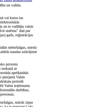
tību un valūtu.
nā vai kurus tas
 elektroniskās
u un to vadītāju valsts
īvā sistēma" dati par
as) gads, reģistrācijas
mālās mēnešalgas, sniedz
skaidrās naudas uzkrājumi
isko personu
i saskaņā ar
 norāda aprēķinātās
r pieejami Valsts
pārskata periodā
rēti Valsts ieņēmumu
fesionālās darbības,
 personas;
nešalgas, sniedz ziņas
a, ka ir pieejami Ceļu