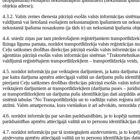
(kopīpašumā) esošajiem nekustamajiem īpašumiem (nekustamā īpašuma
objekta adrese);
4.3.2. Valsts zemes dienesta pārziņā esošās valsts informācijas sistēm
valdījumā vai lietošanā esošajiem nekustamajiem īpašumiem un neku
nekustamā īpašuma nosaukums (ja tāds ir) un nekustamā īpašuma obje
4.4. sniedz ziņas par tam piederošajiem reģistrējamiem transportlīdzekļi
līzinga līguma pamata, norādot transportlīdzekļa valsts reģistrācijas 
Ceļu satiksmes drošības direkcijas pārziņā esošās valsts informācijas s
aģentūras pārziņā esošās valsts informācijas sistēmas "Traktortehnikas 
valdījumā reģistrētajiem transportlīdzekļiem – transportlīdzekļa veids,
4.5. norādot informāciju par veiktajiem darījumiem, ja katra darījuma
par katra darījuma apmēru attiecīgajā valūtā un darījumu pušu identifi
pieejami Ceļu satiksmes drošības direkcijas pārziņā esošās valsts inform
veiktajiem darījumiem ar transportlīdzekļiem (darījuma puses – juridisk
ar transportlīdzekļiem un darījuma pušu identifikācijas dati aizpildās 
sistēmā tabulas "No Transportlīdzekļu un to vadītāju valsts reģistra in
atzīmi. Valsts amatpersona, kura vienlaikus ir arī advokāts, nenorāda 
4.6. norādot informāciju par savām parādsaistībām, ja to kopējā summ
parādsaistības apmēru attiecīgajā valūtā un to personu identifikācijas
4.7. norādot informāciju par tā izsniegtajiem aizdevumiem, ja to kop
aizdevuma apmēru attiecīgajā valūtā un to personu identifikācijas dat