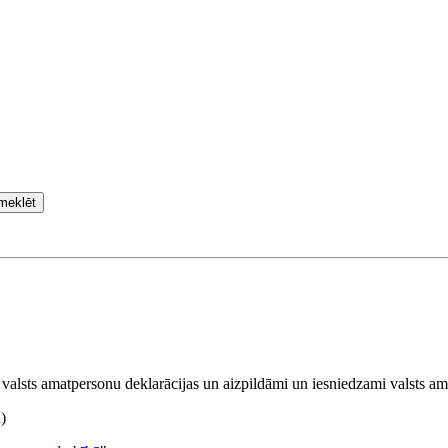
meklēt
valsts amatpersonu deklarācijas un aizpildāmi un iesniedzami valsts am
)