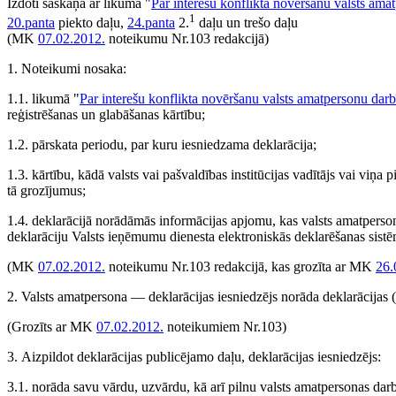
Izdoti saskaņā ar likuma "
Par interešu konflikta novēršanu valsts ama
1
20.panta
piekto daļu,
24.panta
2.
daļu un trešo daļu
(MK
07.02.2012.
noteikumu Nr.103 redakcijā)
1. Noteikumi nosaka:
1.1. likumā "
Par interešu konflikta novēršanu valsts amatpersonu darb
reģistrēšanas un glabāšanas kārtību;
1.2. pārskata periodu, par kuru iesniedzama deklarācija;
1.3. kārtību, kādā valsts vai pašvaldības institūcijas vadītājs vai viņ
tā grozījumus;
1.4. deklarācijā norādāmās informācijas apjomu, kas valsts amatpersona
deklarāciju Valsts ieņēmumu dienesta elektroniskās deklarēšanas sistē
(MK
07.02.2012.
noteikumu Nr.103 redakcijā, kas grozīta ar MK
26.
2. Valsts amatpersona — deklarācijas iesniedzējs norāda deklarācijas (
(Grozīts ar MK
07.02.2012.
noteikumiem Nr.103)
3. Aizpildot deklarācijas publicējamo daļu, deklarācijas iesniedzējs:
3.1. norāda savu vārdu, uzvārdu, kā arī pilnu valsts amatpersonas darb