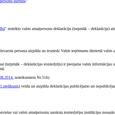
tpersonu darbībā
"
ībā
" noteikto valsts amatpersonu deklarāciju (turpmāk – deklarācija) aiz
a pilnvarota persona aizpilda un iesniedz Valsts ieņēmumu dienestā valst
i (turpmāk – deklarācijas iesniedzējs) ir pieejama valsts informācijas s
mā.
08.2014.
noteikumiem Nr.516)
1.pielikums
) veidu un aizpilda deklarācijas publicējamo un nepublicēj
avietas vai valsts amatpersonu saraksta iesniedzējas institūcijas nosau