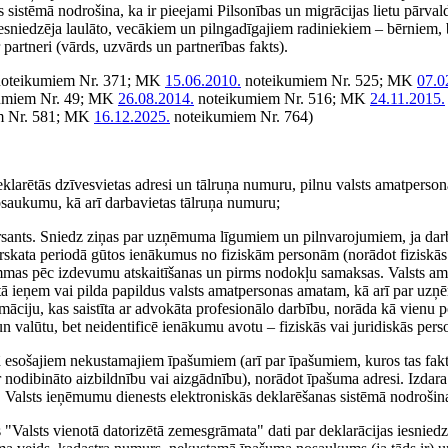
 sistēmā nodrošina, ka ir pieejami Pilsonības un migrācijas lietu pārvald
s iesniedzēja laulāto, vecākiem un pilngadīgajiem radiniekiem – bērniem
partneri (vārds, uzvārds un partnerības fakts).
oteikumiem Nr. 371; MK
15.06.2010.
noteikumiem Nr. 525; MK
07.0
umiem Nr. 49; MK
26.08.2014.
noteikumiem Nr. 516; MK
24.11.2015.
m Nr. 581; MK
16.12.2025.
noteikumiem Nr. 764)
klarētās dzīvesvietas adresi un tālruņa numuru, pilnu valsts amatpersona
osaukumu, kā arī darbavietas tālruņa numuru;
mersants. Sniedz ziņas par uzņēmuma līgumiem un pilnvarojumiem, ja darb
pārskata periodā gūtos ienākumus no fiziskām personām (norādot fiziskās 
mmas pēc izdevumu atskaitīšanas un pirms nodokļu samaksas. Valsts am
o tā ieņem vai pilda papildus valsts amatpersonas amatam, kā arī par u
ormāciju, kas saistīta ar advokāta profesionālo darbību, norāda kā vienu
alūtu, bet neidentificē ienākumu avotu – fiziskās vai juridiskās pers
ā esošajiem nekustamajiem īpašumiem (arī par īpašumiem, kuros tas faktis
nodibināto aizbildnību vai aizgādnību), norādot īpašuma adresi. Izdara 
 Valsts ieņēmumu dienests elektroniskās deklarēšanas sistēmā nodrošina,
as "Valsts vienotā datorizētā zemesgrāmata" dati par deklarācijas iesnied