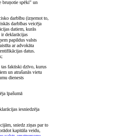
 bruņotie spēki" un
cisko darbību (izņemot to,
iskās darbības veicēja
ācijas datiem, kurās
ir deklarācijas
eņem papildus valsts
istīta ar advokāta
ntifikācijas datus.
s;
as faktiski dzīvo, kurus
diem un atrašanās vietu
mumu dienests
zēja īpašumā
larācijas iesniedzēja
cijām, sniedz ziņas par to
norādot kapitāla veidu,
nu valsts amatpersonu