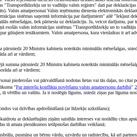
s "Transportlīdzekļu un to vadītāju valsts reģistrs" dati par deklarācijas
āts). Valsts amatpersonai Valsts ieņēmumu dienesta elektroniskās deklar
ormācijas sistēmas saņemtā informācija par darījumiem" ailē "Iekļaut dek
s mēnešalgas, tiek pārnesta uz deklarāciju. Ja, veicot darījumu, par tra
ā esošās valsts informācijas sistēmas "Transportlīdzekļu un to vadītāju v
i par gūtajiem ienākumiem. Valsts amatpersona, kura vienlaikus ir arī a
 pārsniedz 20 Ministru kabineta noteiktās minimālās mēnešalgas, sniedz
da arī ar vārdiem;
ējā summa pārsniedz 20 Ministru kabineta noteiktās minimālās mēnešalga
orāda arī ar vārdiem;
rsonai piederošas vai pārvaldīšanā nodotas lietas vai tās daļas, no citai
 likuma "
Par interešu konflikta novēršanu valsts amatpersonu darbībā
"
2
 tā vērtību un valūtu. Ja ir noslēgts līgums, sniedz ziņas par līguma n
 fondos vai dzīvības apdrošināšanā (ar līdzekļu uzkrāšanu);
kaidrotu ar deklarētajām ziņām saistītās intereses vai norādītu citus apstā
ādas tā amata pienākumos ietilpstošas darbības veikšanā;
pusbrāļu, pusmāsu un bērnu vārdu, uzvārdu un radniecību, kā arī partne