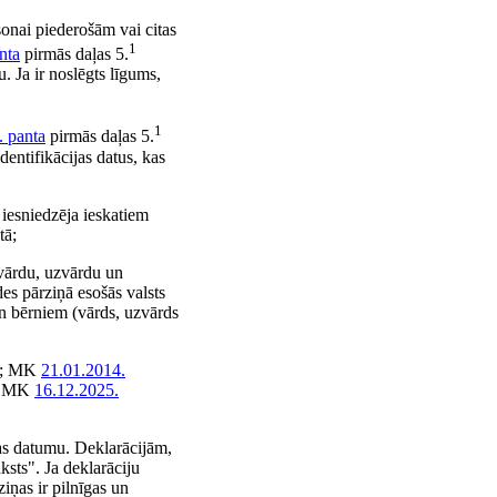
rsonai piederošām vai citas
1
nta
pirmās daļas 5.
. Ja ir noslēgts līgums,
1
. panta
pirmās daļas 5.
entifikācijas datus, kas
s iesniedzēja ieskatiem
tā;
 vārdu, uzvārdu un
es pārziņā esošās valsts
un bērniem (vārds, uzvārds
0; MK
21.01.2014.
1; MK
16.12.2025.
nas datumu. Deklarācijām,
ksts". Ja deklarāciju
iņas ir pilnīgas un