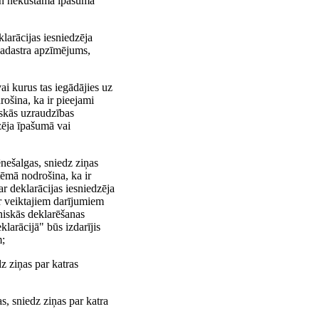
un nekustamā īpašuma
larācijas iesniedzēja
kadastra apzīmējums,
ai kurus tas iegādājies uz
rošina, ka ir pieejami
iskās uzraudzības
dzēja īpašumā vai
nešalgas, sniedz ziņas
tēmā nodrošina, ka ir
ar deklarācijas iesniedzēja
ar veiktajiem darījumiem
oniskās deklarēšanas
larācijā" būs izdarījis
m;
z ziņas par katras
, sniedz ziņas par katra