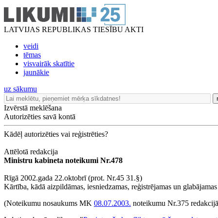
LATVIJAS REPUBLIKAS TIESĪBU AKTI
veidi
tēmas
visvairāk skatītie
jaunākie
uz sākumu
Izvērstā meklēšana
Autorizēties savā kontā
Kādēļ autorizēties vai reģistrēties?
Attēlotā redakcija
Ministru kabineta noteikumi Nr.478
Rīgā 2002.gada 22.oktobrī (prot. Nr.45 31.§)
Kārtība, kādā aizpildāmas, iesniedzamas, reģistrējamas un glabājamas 
(Noteikumu nosaukums MK
08.07.2003.
noteikumu Nr.375 redakcijā