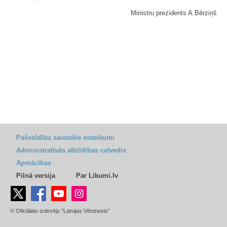
Ministru prezidents A.Bērziņš
Pašvaldību saistošie noteikumi
Administratīvās atbildības ceļvedis
Apmācības
Pilnā versija
Par Likumi.lv
© Oficiālais izdevējs "Latvijas Vēstnesis"