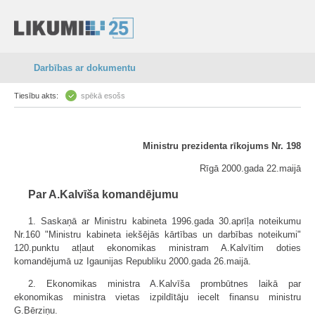
Darbības ar dokumentu
Tiesību akts:
spēkā esošs
Ministru prezidenta rīkojums Nr. 198
Rīgā 2000.gada 22.maijā
Par A.Kalvīša komandējumu
1. Saskaņā ar Ministru kabineta 1996.gada 30.aprīļa noteikumu
Nr.160 "Ministru kabineta iekšējās kārtības un darbības noteikumi"
120.punktu atļaut ekonomikas ministram A.Kalvītim doties
komandējumā uz Igaunijas Republiku 2000.gada 26.maijā.
2. Ekonomikas ministra A.Kalvīša prombūtnes laikā par
ekonomikas ministra vietas izpildītāju iecelt finansu ministru
G.Bērziņu.