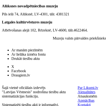
Alūksnes novadpētniecības muzeju
Pils ielā 74, Alūksnē, LV-4301, tālr. 4381321
Latgales kultūrvēstures muzeju
Atbrīvošanas alejā 102, Rēzeknē, LV-4600, tālr.4622464.
Muzeju valsts pārvaldes priekšniek
Ar manām piezīmēm
Ar lielāka izmēra fontu
Drukāt tiesību aktu
X
Facebook
Draugiem.lv
Šajā vietnē oficiālais izdevējs
Par Likumi.lv
"Latvijas Vēstnesis" nodrošina tiesību aktu
Aktualitātes
sistematizācijas funkciju.
Atsauksmēm
Apmācības
Sistematizēti tiesību akti ir informatīvi.
Kontakti