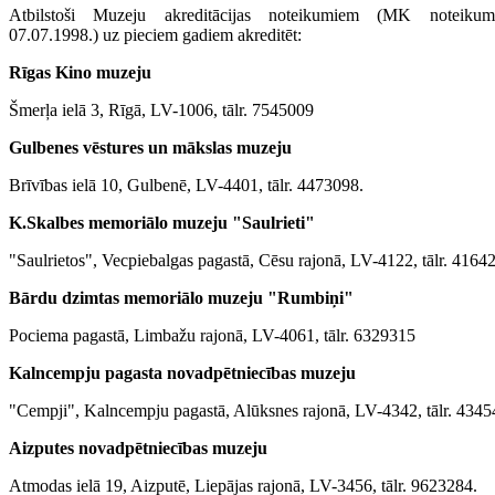
Atbilstoši Muzeju akreditācijas noteikumiem (MK noteikum
07.07.1998.) uz pieciem gadiem akreditēt:
Rīgas Kino muzeju
Šmerļa ielā 3, Rīgā, LV-1006, tālr. 7545009
Gulbenes vēstures un mākslas muzeju
Brīvības ielā 10, Gulbenē, LV-4401, tālr. 4473098.
K.Skalbes memoriālo muzeju "Saulrieti"
"Saulrietos", Vecpiebalgas pagastā, Cēsu rajonā, LV-4122, tālr. 4164
Bārdu dzimtas memoriālo muzeju "Rumbiņi"
Pociema pagastā, Limbažu rajonā, LV-4061, tālr. 6329315
Kalncempju pagasta novadpētniecības muzeju
"Cempji", Kalncempju pagastā, Alūksnes rajonā, LV-4342, tālr. 4345
Aizputes novadpētniecības muzeju
Atmodas ielā 19, Aizputē, Liepājas rajonā, LV-3456, tālr. 9623284.