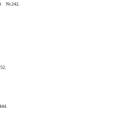
i Nr.242,
252.
444.