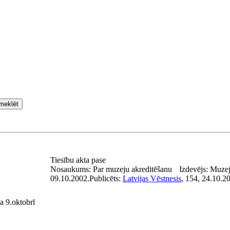
meklēt
Tiesību akta pase
Nosaukums:
Par muzeju akreditēšanu
Izdevējs:
Muzej
09.10.2002.
Publicēts:
Latvijas Vēstnesis
, 154, 24.10.2
a 9.oktobrī