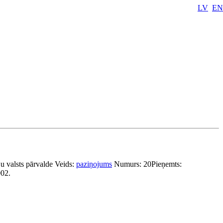
LV
EN
u valsts pārvalde
Veids:
paziņojums
Numurs:
20
Pieņemts:
002.