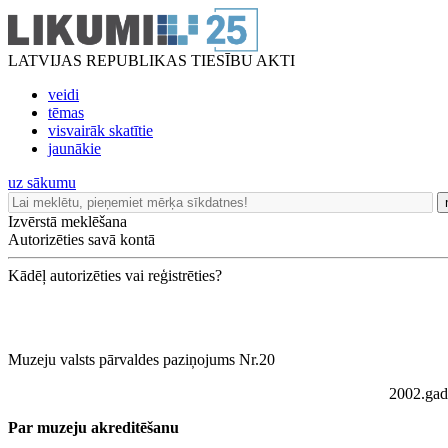
LATVIJAS REPUBLIKAS TIESĪBU AKTI
veidi
tēmas
visvairāk skatītie
jaunākie
uz sākumu
Izvērstā meklēšana
Autorizēties savā kontā
Kādēļ autorizēties vai reģistrēties?
Muzeju valsts pārvaldes paziņojums Nr.20
2002.gad
Par muzeju akreditēšanu