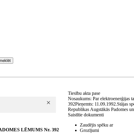
meklēt
Tiesību akta pase
Nosaukums:
Par elektroenerģijas t
392
Pieņemts:
11.09.1992.
Stājas s
Republikas Augstākās Padomes un V
Saistītie dokumenti
Zaudējis spēku ar
ADOMES LĒMUMS Nr. 392
Grozījumi