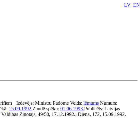
LV
EN
arifiem
Izdevējs:
Ministru Padome
Veids:
lēmums
Numurs:
pēkā:
15.09.1992.
Zaudē spēku:
01.06.1993.
Publicēts:
Latvijas
aldības Ziņotājs, 49/50, 17.12.1992.; Diena, 172, 15.09.1992.