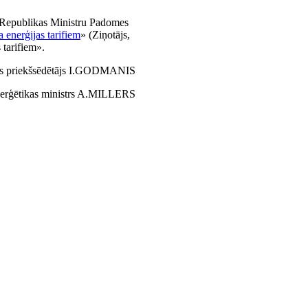
s Republikas Ministru Padomes
a enerģijas tarifiem
» (Ziņotājs,
 tarifiem».
mes priekšsēdētājs I.GODMANIS
enerģētikas ministrs A.MILLERS