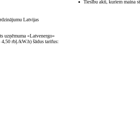
Tiesību akti, kuriem maina s
rdzinājumu Latvijas
alsts uzņēmuma «Latvenergo»
 4,50 rbļ./kW.h) šādus tarifus: