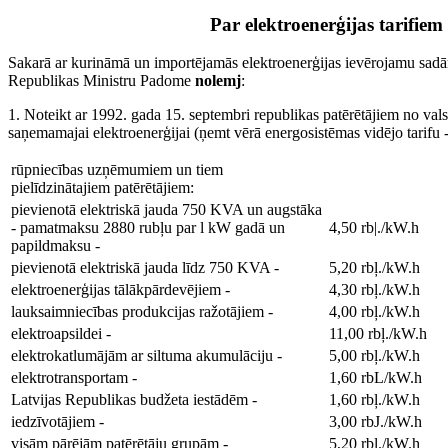
Par elektroenerģijas tarifiem
Sakarā ar kurināmā un importējamās elektroenerģijas ievērojamu sadā
Republikas Ministru Padome
nolemj
:
1. Noteikt ar 1992. gada 15. septembri republikas patērētājiem no v
saņemamajai elektroenerģijai (ņemt vērā energosistēmas vidējo tarifu -
rūpniecības uzņēmumiem un tiem
pielīdzinātajiem patērētājiem:
pievienotā elektriskā jauda 750 KVA un augstāka
- pamatmaksu 2880 rubļu par l kW gadā un
4,50 rb|./kW.h
papildmaksu -
pievienotā elektriskā jauda līdz 750 KVA -
5,20 rbļ./kW.h
elektroenerģijas tālākpārdevējiem -
4,30 rbļ./kW.h
lauksaimniecības produkcijas ražotājiem -
4,00 rbļ./kW.h
elektroapsildei -
11,00 rbļ./kW.h
elektrokatlumājām ar siltuma akumulāciju -
5,00 rbļ./kW.h
elektrotransportam -
1,60 rbL/kW.h
Latvijas Republikas budžeta iestādēm -
1,60 rbļ./kW.h
iedzīvotājiem -
3,00 rbJ./kW.h
visām pārējām patērētāju grupām -
5,20 rbļ./kW.h