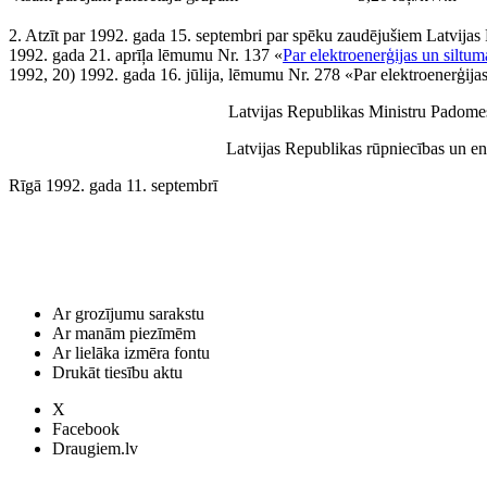
2. Atzīt par 1992. gada 15. septembri par spēku zaudējušiem Latvija
1992. gada 21. aprīļa lēmumu Nr. 137 «
Par elektroenerģijas un siltum
1992, 20) 1992. gada 16. jūlija, lēmumu Nr. 278 «Par elektroenerģijas
Latvijas Republikas Ministru Pado
Latvijas Republikas rūpniecības un 
Rīgā 1992. gada 11. septembrī
Ar grozījumu sarakstu
Ar manām piezīmēm
Ar lielāka izmēra fontu
Drukāt tiesību aktu
X
Facebook
Draugiem.lv