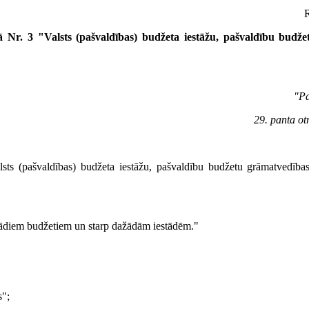
R
jā Nr. 3 "Valsts (pašvaldības) budžeta iestāžu, pašvaldību budž
"Pa
29. panta ot
alsts (pašvaldības) budžeta iestāžu, pašvaldību budžetu grāmatvedības
dažādiem budžetiem un starp dažādām iestādēm."
s";