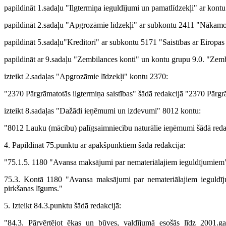
papildināt 1.sadaļu "Ilgtermiņa ieguldījumi un pamatlīdzekļi" ar ko
papildināt 2.sadaļu "Apgrozāmie līdzekļi" ar subkontu 2411 "Nākamo
papildināt 5.sadaļu"Kreditori" ar subkontu 5171 "Saistības ar Eiropa
papildināt ar 9.sadaļu "Zembilances konti" un kontu grupu 9.0. "Zemb
izteikt 2.sadaļas "Apgrozāmie līdzekļi" kontu 2370:
"2370 Pārgrāmatotās ilgtermiņa saistības" šādā redakcijā "2370 Pārgrā
izteikt 8.sadaļas "Dažādi ieņēmumi un izdevumi" 8012 kontu:
"8012 Lauku (mācību) palīgsaimniecību naturālie ieņēmumi šādā red
4. Papildināt 75.punktu ar apakšpunktiem šādā redakcijā:
"75.1.5. 1180 "Avansa maksājumi par nemateriālajiem ieguldījumiem
75.3. Kontā 1180 "Avansa maksājumi par nemateriālajiem ieguldīj
pirkšanas līgums."
5. Izteikt 84.3.punktu šādā redakcijā:
"84.3. Pārvērtējot ēkas un būves, valdījumā esošās līdz 2001.ga