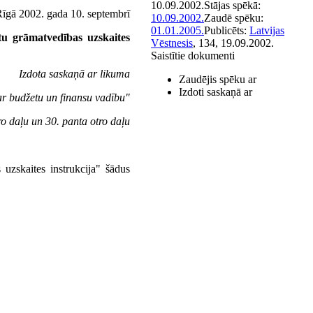
10.09.2002.
Stājas spēkā:
īgā 2002. gada 10. septembrī
10.09.2002.
Zaudē spēku:
01.01.2005.
Publicēts:
Latvijas
etu grāmatvedības uzskaites
Vēstnesis
, 134, 19.09.2002.
Saistītie dokumenti
Izdota saskaņā ar likuma
Zaudējis spēku ar
Izdoti saskaņā ar
r budžetu un finansu vadību"
ro daļu un 30. panta otro daļu
 uzskaites instrukcija" šādus