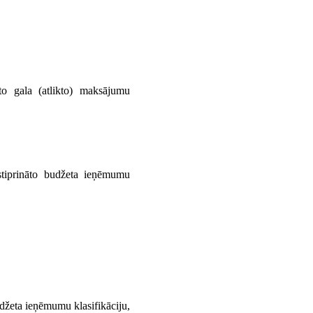
o gala (atlikto) maksājumu
stiprināto budžeta ieņēmumu
džeta ieņēmumu klasifikāciju,