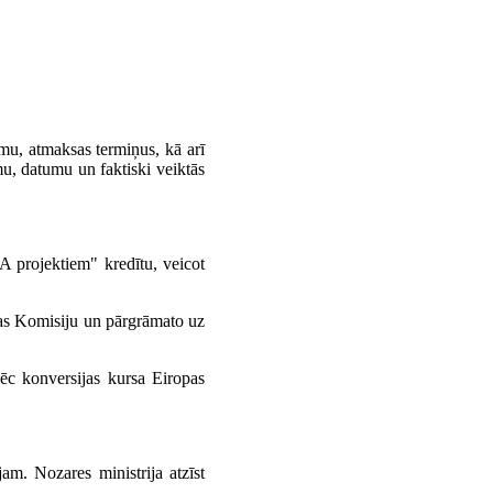
umu, atmaksas termiņus, kā arī
u, datumu un faktiski veiktās
 projektiem" kredītu, veicot
opas Komisiju un pārgrāmato uz
ēc konversijas kursa Eiropas
jam. Nozares ministrija atzīst