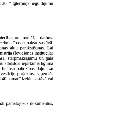
130 "Ilgtermiņa ieguldījumu
niecības un montāžas darbus.
celtniecības izmaksu sastāvā.
anas aktu parakstīšanas. Lai
trija (Ieviešanas institūcija)
ansa, starpmaksājumu un gala
nu atbilstoši iepirkuma līguma
 finansu palīdzības daļu. Lai
vestīciju projektus, saņemtās
240 pamatlīdzekļu sastāvā vai
egādi pamatojošus dokumentus,