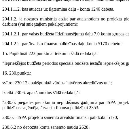
204.1.1.2. kas attiecas uz ilgtermiņa daļu - konta 1240 debetā.
204.1.2. ja nozares ministrija atzīst par attaisnotiem no projekta 
darbiem (vai sniegtajiem pakalpojumiem):
204.1.2.1. par valsts budžeta līdzfinansējuma daļu 7.0 kontu grupas a
204.1.2.2. par ārvalstu finansu palīdzības daļu konta 5170 debetu."
15. Papildināt 223.punktu ar teikumu šādā redakcijā:
"Iepriekšējos budžeta periodos speciālā budžeta iestāžu iepriekšējos 
16. 230.punktā:
svītrot 230.12.apakšpunktā vārdus "atvērtos akreditīvus un";
izteikt 230.6. apakšpunktus šādā redakcijā:
"230.6. piegādes pienākumu nepildīšanas gadījumā par ISPA projekt
palīdzības saņēmēja, ārvalstu finansu palīdzībai 2353.
230.6.1 ISPA projektu saņemto ārvalstu finansu palīdzību 5170;
230.6.2 no depozīta konta saņemto naudu 2628;