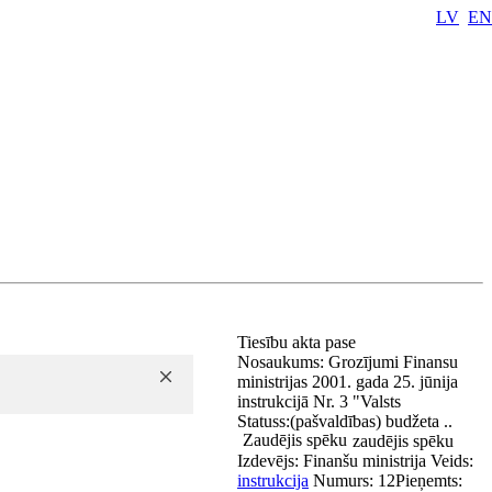
LV
EN
Tiesību akta pase
Nosaukums:
Grozījumi Finansu
ministrijas 2001. gada 25. jūnija
instrukcijā Nr. 3 "Valsts
Statuss:
(pašvaldības) budžeta ..
Zaudējis spēku
zaudējis spēku
Izdevējs:
Finanšu ministrija
Veids:
instrukcija
Numurs:
12
Pieņemts: