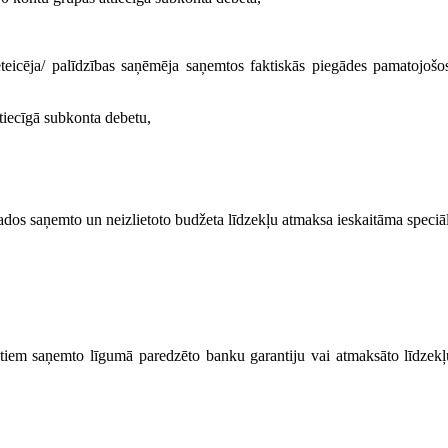
pieteicēja/ palīdzības saņēmēja saņemtos faktiskās piegādes pamatojoš
ttiecīgā subkonta debetu,
gados saņemto un neizlietoto budžeta līdzekļu atmaksa ieskaitāma speciā
iem saņemto līgumā paredzēto banku garantiju vai atmaksāto līdzekļu 