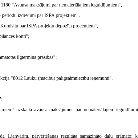
ntu 1180 "Avansa maksājumi par nemateriālajiem ieguldījumiem",
 periodu izdevumi par ISPA projektiem",
s Komisiju par ISPA projektu depozīta procentiem",
ilances konti";
matotās ilgtermiņa prasības";
akcijā "8012 Lauku (mācību) palīgsaimniecību ieņēmumi".
";
umiem" uzskaita avansa maksājumus par nemateriālajiem ieguldījumi
da 1.janvārim, pārvērtēšanas rezultāta samazināto daļu grāmato: 