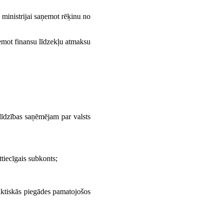
ministrijai saņemot rēķinu no
emot finansu līdzekļu atmaksu
līdzības saņēmējam par valsts
tiecīgais subkonts;
faktiskās piegādes pamatojošos