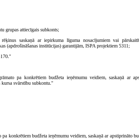
u grupas attiecīgais subkonts;
ēķinus saskaņā ar iepirkuma līguma nosacījumiem vai pārskaitīt
s (apdrošināšanas institūcijas) garantijām, ISPA projektiem 5311;
5170."
iegrāmato pa konkrētiem budžeta ieņēmumu veidiem, saskaņā ar ap
as kursa svārstību subkontu."
to pa konkrētiem budžeta ieņēmumu veidiem, saskaņā ar apstiprināto bu