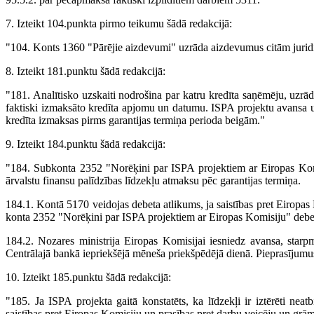
7. Izteikt 104.punkta pirmo teikumu šādā redakcijā:
"104. Konts 1360 "Pārējie aizdevumi" uzrāda aizdevumus citām jurid
8. Izteikt 181.punktu šādā redakcijā:
"181. Analītisko uzskaiti nodrošina par katru kredīta saņēmēju, uzrādo
faktiski izmaksāto kredīta apjomu un datumu. ISPA projektu avansa un
kredīta izmaksas pirms garantijas termiņa perioda beigām."
9. Izteikt 184.punktu šādā redakcijā:
"184. Subkonta 2352 "Norēķini par ISPA projektiem ar Eiropas Komi
ārvalstu finansu palīdzības līdzekļu atmaksu pēc garantijas termiņa.
184.1. Kontā 5170 veidojas debeta atlikums, ja saistības pret Eiropa
konta 2352 "Norēķini par ISPA projektiem ar Eiropas Komisiju" debe
184.2. Nozares ministrija Eiropas Komisijai iesniedz avansa, sta
Centrālajā bankā iepriekšējā mēneša priekšpēdējā dienā. Pieprasījumus 
10. Izteikt 185.punktu šādā redakcijā:
"185. Ja ISPA projekta gaitā konstatēts, ka līdzekļi ir iztērēti neat
saistības pret Eiropas Komisiju un prasības pret darbu veicēju un grām