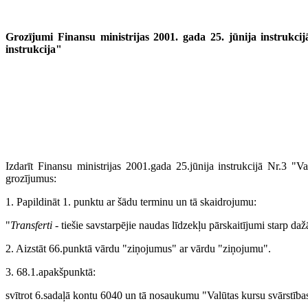
Grozījumi Finansu ministrijas 2001. gada 25. jūnija instrukci
instrukcija"
Izdarīt Finansu ministrijas 2001.gada 25.jūnija instrukcijā Nr.3 "V
grozījumus:
1. Papildināt 1. punktu ar šādu terminu un tā skaidrojumu:
"
Transferti
- tiešie savstarpējie naudas līdzekļu pārskaitījumi starp 
2. Aizstāt 66.punktā vārdu "ziņojumus" ar vārdu "ziņojumu".
3. 68.1.apakšpunktā:
svītrot 6.sadaļā kontu 6040 un tā nosaukumu "Valūtas kursu svārstība