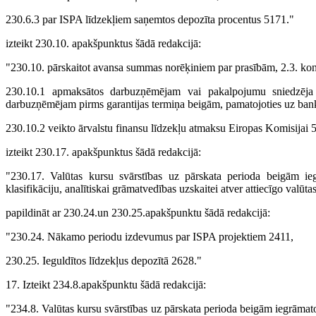
230.6.3 par ISPA līdzekļiem saņemtos depozīta procentus 5171."
izteikt 230.10. apakšpunktus šādā redakcijā:
"230.10. pārskaitot avansa summas norēķiniem par prasībām, 2.3. kont
230.10.1 apmaksātos darbuzņēmējam vai pakalpojumu sniedzēja r
darbuzņēmējam pirms garantijas termiņa beigām, pamatojoties uz banka
230.10.2 veikto ārvalstu finansu līdzekļu atmaksu Eiropas Komisijai 
izteikt 230.17. apakšpunktus šādā redakcijā:
"230.17. Valūtas kursu svārstības uz pārskata perioda beigām 
klasifikāciju, analītiskai grāmatvedības uzskaitei atver attiecīgo valūt
papildināt ar 230.24.un 230.25.apakšpunktu šādā redakcijā:
"230.24. Nākamo periodu izdevumus par ISPA projektiem 2411,
230.25. Ieguldītos līdzekļus depozītā 2628."
17. Izteikt 234.8.apakšpunktu šādā redakcijā:
"234.8. Valūtas kursu svārstības uz pārskata perioda beigām iegrāma