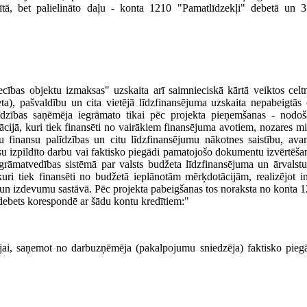
tā, bet palielināto daļu - konta 1210 "Pamatlīdzekļi" debetā un 3
cības objektu izmaksas" uzskaita arī saimnieciskā kārtā veiktos celt
ta), pašvaldību un cita vietējā līdzfinansējuma uzskaita nepabeigtās 
alīdzības saņēmēja iegrāmato tikai pēc projekta pieņemšanas - nodoš
cijā, kuri tiek finansēti no vairākiem finansējuma avotiem, nozares minis
stu finansu palīdzības un citu līdzfinansējumu nākotnes saistību, av
su izpildīto darbu vai faktisko piegādi pamatojošo dokumentu izvērtēša
rāmatvedības sistēmā par valsts budžeta līdzfinansējuma un ārvalstu
uri tiek finansēti no budžetā ieplānotām mērķdotācijām, realizējot in
n izdevumu sastāvā. Pēc projekta pabeigšanas tos noraksta no konta 1
debets korespondē ar šādu kontu kredītiem:"
ņēmējai, saņemot no darbuzņēmēja (pakalpojumu sniedzēja) faktisko pi