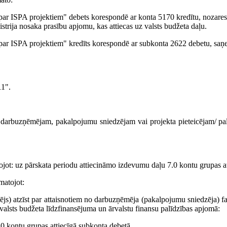
r ISPA projektiem" debets korespondē ar konta 5170 kredītu, nozares 
trija nosaka prasību apjomu, kas attiecas uz valsts budžeta daļu.
ar ISPA projektiem" kredīts korespondē ar subkonta 2622 debetu, saņ
11".
 darbuzņēmējam, pakalpojumu sniedzējam vai projekta pieteicējam/ pa
ot: uz pārskata periodu attiecināmo izdevumu daļu 7.0 kontu grupas at
matojot:
ēmējs) atzīst par attaisnotiem no darbuzņēmēja (pakalpojumu sniedzēja) 
alsts budžeta līdzfinansējuma un ārvalstu finansu palīdzības apjomā:
.0 kontu grupas attiecīgā subkonta debetā,