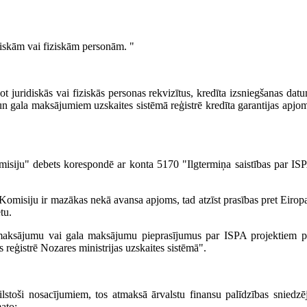
iskām vai fiziskām personām. "
t juridiskās vai fiziskās personas rekvizītus, kredīta izsniegšanas dat
 gala maksājumiem uzskaites sistēmā reģistrē kredīta garantijas apjom
siju" debets korespondē ar konta 5170 "Ilgtermiņa saistības par ISPA
s Komisiju ir mazākas nekā avansa apjoms, tad atzīst prasības pret Eir
tu.
rpmaksājumu vai gala maksājumu pieprasījumus par ISPA projektiem p
reģistrē Nozares ministrijas uzskaites sistēmā".
bilstoši nosacījumiem, tos atmaksā ārvalstu finansu palīdzības sniedzē
ato: