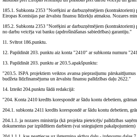
185.1. Subkonta 2353 "Norēķini ar darbuzņēmējiem (kontraktoriem) pa
Eiropas Komisijas par ārvalstu finansu līdzekļu atmaksu. Nozares minis
185.2. Subkonta 2353 "Norēķini ar darbuzņēmējiem (kontraktoriem) p
no darbu veicēja vai banku (apdrošināšanas sabiedrības) garantiju."
11. Svītrot 186.punktu.
12. Papildināt 203. punktu aiz konta "2410" ar subkonta numuru "24
13. Papildināt 203. punktu ar 203.5.apakšpunktu:
"203.5. ISPA projektiem veiktos avansa pieprasījumu pārskaitījumus
budžeta līdzfinansējuma un ārvalstu finansu palīdzības daļu 2622."
14. Izteikt 204.punktu šādā redakcijā:
"204. Konta 2410 kredīts korespondē ar šādu kontu debetiem, grāmatoj
204.1. subkonta 2411 kredīts korespondē ar šādu kontu debetiem, grā
204.1.1. ja nozares ministrija (kā projekta pieteicējs/ palīdzības saņ
dokumentus par izpildītiem darbiem (vai sniegtajiem pakalpojumiem) v
204.1.1.1. kas neattiecas uz ilgtermiņa aktīvu daļu - izdevumu daļas 7