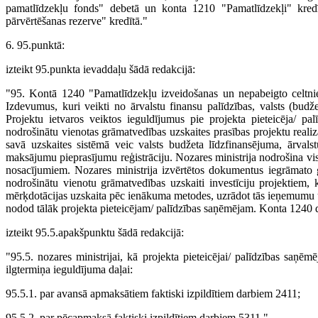
pamatlīdzekļu fonds" debetā un konta 1210 "Pamatlīdzekļi" kredī
pārvērtēšanas rezerve" kredītā."
6. 95.punktā:
izteikt 95.punkta ievaddaļu šādā redakcijā:
"95. Kontā 1240 "Pamatlīdzekļu izveidošanas un nepabeigto celtnie
Izdevumus, kuri veikti no ārvalstu finansu palīdzības, valsts (budže
Projektu ietvaros veiktos ieguldījumus pie projekta pieteicēja/ p
nodrošinātu vienotas grāmatvedības uzskaites prasības projektu realizā
savā uzskaites sistēmā veic valsts budžeta līdzfinansējuma, ārval
maksājumu pieprasījumu reģistrāciju. Nozares ministrija nodrošina vi
nosacījumiem. Nozares ministrija izvērtētos dokumentus iegrāmato g
nodrošinātu vienotu grāmatvedības uzskaiti investīciju projektiem, k
mērķdotācijas uzskaita pēc ienākuma metodes, uzrādot tās ieņemumu u
nodod tālāk projekta pieteicējam/ palīdzības saņēmējam. Konta 1240 
izteikt 95.5.apakšpunktu šādā redakcijā:
"95.5. nozares ministrijai, kā projekta pieteicējai/ palīdzības sa
ilgtermiņa ieguldījuma daļai:
95.5.1. par avansā apmaksātiem faktiski izpildītiem darbiem 2411;
95.5.2. par pēcapmaksā faktiski izpildītiem darbiem 5311."