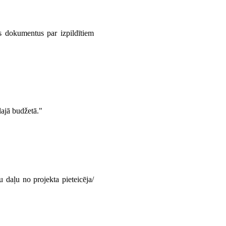
os dokumentus par izpildītiem
lajā budžetā."
daļu no projekta pieteicēja/