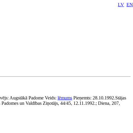
LV
EN
vējs:
Augstākā Padome
Veids:
lēmums
Pieņemts:
28.10.1992.
Stājas
 Padomes un Valdības Ziņotājs, 44/45, 12.11.1992.; Diena, 207,