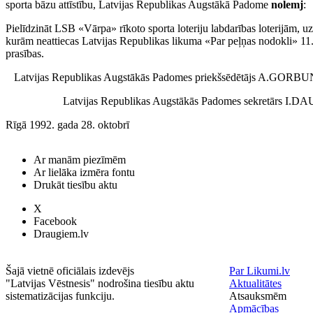
sporta bāzu attīstību, Latvijas Republikas Augstākā Padome
nolemj
:
Pielīdzināt LSB «Vārpa» rīkoto sporta loteriju labdarības loterijām, uz
kurām neattiecas Latvijas Republikas likuma «Par peļņas nodokli» 11
prasības.
Latvijas Republikas Augstākās Padomes priekšsēdētājs A.GOR
Latvijas Republikas Augstākās Padomes sekretārs I.D
Rīgā 1992. gada 28. oktobrī
Ar manām piezīmēm
Ar lielāka izmēra fontu
Drukāt tiesību aktu
X
Facebook
Draugiem.lv
Šajā vietnē oficiālais izdevējs
Par Likumi.lv
"Latvijas Vēstnesis" nodrošina tiesību aktu
Aktualitātes
sistematizācijas funkciju.
Atsauksmēm
Apmācības