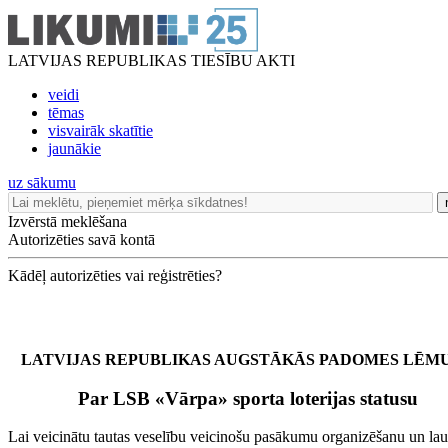
LATVIJAS REPUBLIKAS TIESĪBU AKTI
veidi
tēmas
visvairāk skatītie
jaunākie
uz sākumu
Izvērstā meklēšana
Autorizēties savā kontā
Kādēļ autorizēties vai reģistrēties?
LATVIJAS REPUBLIKAS AUGSTĀKĀS PADOMES LĒM
Par LSB «Vārpa» sporta loterijas statusu
Lai veicinātu tautas veselību veicinošu pasākumu organizēšanu un la