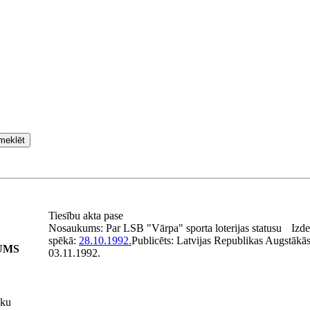
meklēt
Tiesību akta pase
Nosaukums:
Par LSB "Vārpa" sporta loterijas statusu
Izde
spēkā:
28.10.1992.
Publicēts:
Latvijas Republikas Augstākās
UMS
03.11.1992.
uku