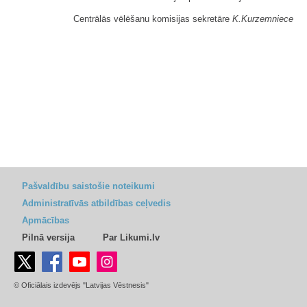
Centrālās vēlēšanu komisijas sekretāre
K.Kurzemniece
Pašvaldību saistošie noteikumi
Administratīvās atbildības ceļvedis
Apmācības
Pilnā versija
Par Likumi.lv
© Oficiālais izdevējs "Latvijas Vēstnesis"