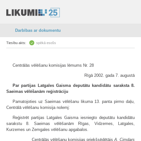
Darbības ar dokumentu
Tiesību akts:
spēkā esošs
Centrālās vēlēšanu komisijas lēmums Nr. 28
Rīgā 2002. gada 7. augustā
Par partijas Latgales Gaisma deputātu kandidātu saraksta 8.
Saeimas vēlēšanām reģistrāciju
Pamatojoties uz Saeimas vēlēšanu likuma 13. panta pirmo daļu,
Centrālā vēlēšanu komisija nolemj:
Reģistrēt partijas Latgales Gaisma iesniegto deputātu kandidātu
sarakstu 8. Saeimas vēlēšanām Rīgas, Vidzemes, Latgales,
Kurzemes un Zemgales vēlēšanu apgabalos.
Centrālās vēlēšanu komisijas priekšsēdētājs
A. Cimdars