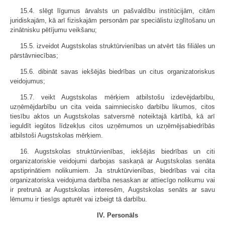
15.4. slēgt līgumus ārvalsts un pašvaldību institūcijām, citām
juridiskajām, kā arī fiziskajām personām par speciālistu izglītošanu un
zinātnisku pētījumu veikšanu;
15.5. izveidot Augstskolas struktūrvienības un atvērt tās filiāles un
pārstāvniecības;
15.6. dibināt savas iekšējās biedrības un citus organizatoriskus
veidojumus;
15.7. veikt Augstskolas mērķiem atbilstošu izdevējdarbību,
uzņēmējdarbību un cita veida saimniecisko darbību likumos, citos
tiesību aktos un Augstskolas satversmē noteiktajā kārtībā, kā arī
ieguldīt iegūtos līdzekļus citos uzņēmumos un uzņēmējsabiedrībās
atbilstoši Augstskolas mērķiem.
16. Augstskolas struktūrvienības, iekšējās biedrības un citi
organizatoriskie veidojumi darbojas saskaņā ar Augstskolas senāta
apstiprinātiem nolikumiem. Ja struktūrvienības, biedrības vai cita
organizatoriska veidojuma darbība nesaskan ar attiecīgo nolikumu vai
ir pretrunā ar Augstskolas interesēm, Augstskolas senāts ar savu
lēmumu ir tiesīgs apturēt vai izbeigt tā darbību.
IV. Personāls