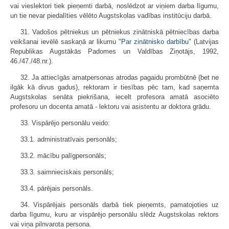
vai vieslektori tiek pieņemti darbā, noslēdzot ar viņiem darba līgumu,
un tie nevar piedalīties vēlēto Augstskolas vadības institūciju darbā.
31. Vadošos pētniekus un pētniekus zinātniskā pētniecības darba
veikšanai ievēlē saskaņā ar likumu "
Par zinātnisko darbību
" (Latvijas
Republikas Augstākās Padomes un Valdības Ziņotājs, 1992,
46./47./48.nr.).
32. Ja attiecīgās amatpersonas atrodas pagaidu prombūtnē (bet ne
ilgāk kā divus gadus), rektoram ir tiesības pēc tam, kad saņemta
Augstskolas senāta piekrišana, iecelt profesora amatā asociēto
profesoru un docenta amatā - lektoru vai asistentu ar doktora grādu.
33. Vispārējo personālu veido:
33.1. administratīvais personāls;
33.2. mācību palīgpersonāls;
33.3. saimnieciskais personāls;
33.4. pārējais personāls.
34. Vispārējais personāls darbā tiek pieņemts, pamatojoties uz
darba līgumu, kuru ar vispārējo personālu slēdz Augstskolas rektors
vai viņa pilnvarota persona.