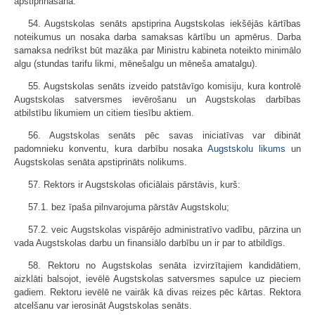
apstiprināšana.
54. Augstskolas senāts apstiprina Augstskolas iekšējās kārtības
noteikumus un nosaka darba samaksas kārtību un apmērus. Darba
samaksa nedrīkst būt mazāka par Ministru kabineta noteikto minimālo
algu (stundas tarifu likmi, mēnešalgu un mēneša amatalgu).
55. Augstskolas senāts izveido patstāvīgo komisiju, kura kontrolē
Augstskolas satversmes ievērošanu un Augstskolas darbības
atbilstību likumiem un citiem tiesību aktiem.
56. Augstskolas senāts pēc savas iniciatīvas var dibināt
padomnieku konventu, kura darbību nosaka
Augstskolu likums
un
Augstskolas senāta apstiprināts nolikums.
57. Rektors ir Augstskolas oficiālais pārstāvis, kurš:
57.1. bez īpaša pilnvarojuma pārstāv Augstskolu;
57.2. veic Augstskolas vispārējo administratīvo vadību, pārzina un
vada Augstskolas darbu un finansiālo darbību un ir par to atbildīgs.
58. Rektoru no Augstskolas senāta izvirzītajiem kandidātiem,
aizklāti balsojot, ievēlē Augstskolas satversmes sapulce uz pieciem
gadiem. Rektoru ievēlē ne vairāk kā divas reizes pēc kārtas. Rektora
atcelšanu var ierosināt Augstskolas senāts.