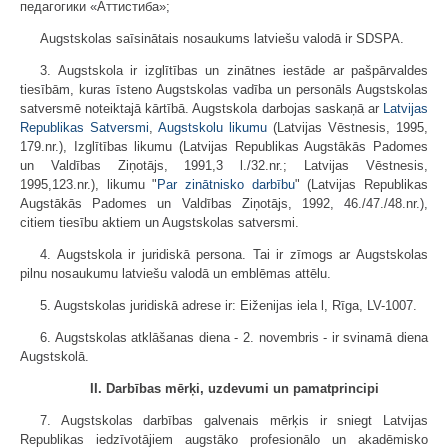
педагогики «Аттистиба»;
Augstskolas saīsinātais nosaukums latviešu valodā ir SDSPA.
3. Augstskola ir izglītības un zinātnes iestāde ar pašpārvaldes
tiesībām, kuras īsteno Augstskolas vadība un personāls Augstskolas
satversmē noteiktajā kārtībā. Augstskola darbojas saskaņā ar
Latvijas
Republikas Satversmi
,
Augstskolu likumu
(Latvijas Vēstnesis, 1995,
179.nr.), Izglītības likumu (Latvijas Republikas Augstākās Padomes
un Valdības Ziņotājs, 1991,3 l./32.nr.; Latvijas Vēstnesis,
1995,123.nr.), likumu "
Par zinātnisko darbību
" (Latvijas Republikas
Augstākās Padomes un Valdības Ziņotājs, 1992, 46./47./48.nr.),
citiem tiesību aktiem un Augstskolas satversmi.
4. Augstskola ir juridiskā persona. Tai ir zīmogs ar Augstskolas
pilnu nosaukumu latviešu valodā un emblēmas attēlu.
5. Augstskolas juridiskā adrese ir: Eiženijas iela l, Rīga, LV-1007.
6. Augstskolas atklāšanas diena - 2. novembris - ir svinamā diena
Augstskolā.
II. Darbības mērķi, uzdevumi un pamatprincipi
7. Augstskolas darbības galvenais mērķis ir sniegt Latvijas
Republikas iedzīvotājiem augstāko profesionālo un akadēmisko