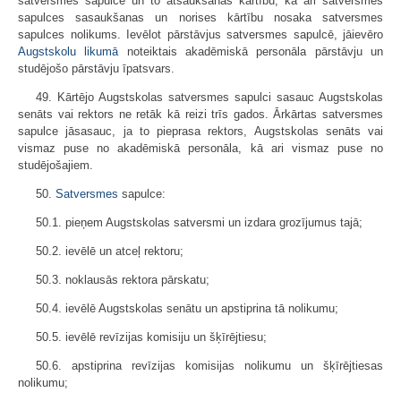
satversmes sapulce un to atsaukšanas kārtību, kā ari satversmes
sapulces sasaukšanas un norises kārtību nosaka satversmes
sapulces nolikums. Ievēlot pārstāvjus satversmes sapulcē, jāievēro
Augstskolu likumā
noteiktais akadēmiskā personāla pārstāvju un
studējošo pārstāvju īpatsvars.
49. Kārtējo Augstskolas satversmes sapulci sasauc Augstskolas
senāts vai rektors ne retāk kā reizi trīs gados. Ārkārtas satversmes
sapulce jāsasauc, ja to pieprasa rektors, Augstskolas senāts vai
vismaz puse no akadēmiskā personāla, kā ari vismaz puse no
studējošajiem.
50.
Satversmes
sapulce:
50.1. pieņem Augstskolas satversmi un izdara grozījumus tajā;
50.2. ievēlē un atceļ rektoru;
50.3. noklausās rektora pārskatu;
50.4. ievēlē Augstskolas senātu un apstiprina tā nolikumu;
50.5. ievēlē revīzijas komisiju un šķīrējtiesu;
50.6. apstiprina revīzijas komisijas nolikumu un šķīrējtiesas
nolikumu;