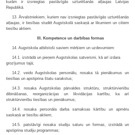
kurām ir izsniegtas pastāvīgās uzturēšanās atļaujas Latvijas
Republikā.
13. Ārvalstniekiem, kuriem nav izsniegtas pastāvīgās uzturēšanās
atļaujas, ir tiesības studēt Augstskolā saskaņā ar likumiem un citiem
tiesību aktiem.
III. Kompetence un darbības formas
14. Augstskola atbilstoši saviem mērķiem un uzdevumiem:
14.1. izstrādā un pieņem Augstskolas satversmi, kā arī izdara
grozījumus tajā;
14.2. veido Augstskolas personālu, nosaka tā pienākumus un
tiesības un apstiprina štatu sarakstus;
14.3. nosaka Augstskolas pārvaldes struktūru, struktūrvienību
dibināšanas, reorganizācijas un likvidācijas kartību, ka arī
struktūrvienību tiesības un pienākumus;
14.4. nosaka personāla darba samaksas kārtību un apmēru
saskaņā ar tiesību aktiem;
14.5. patstāvīgi nosaka studiju saturu un formas, izstrādā un
apstiprina studiju programmas;