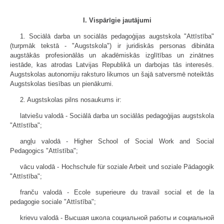
I. Vispārīgie jautājumi
1. Sociālā darba un sociālās pedagoģijas augstskola "Attīstība"
(turpmāk tekstā - "Augstskola") ir juridiskās personas dibināta
augstākās profesionālās un akadēmiskās izglītības un zinātnes
iestāde, kas atrodas Latvijas Republikā un darbojas tās interesēs.
Augstskolas autonomiju raksturo likumos un šajā satversmē noteiktās
Augstskolas tiesības un pienākumi.
2. Augstskolas pilns nosaukums ir:
latviešu valodā - Sociālā darba un sociālās pedagoģijas augstskola
"Attīstība";
angļu valodā - Higher School of Social Work and Social
Pedagogics "Attīstība";
vācu valodā - Hochschule f
ü
r soziale Arbeit und soziale P
ä
dagogik
"Attīstība";
franču valodā - Ecole superieure du travail social et de la
pedagogie sociale "Attīstība";
krievu valodā - Высшая школа социальной работы и социальной