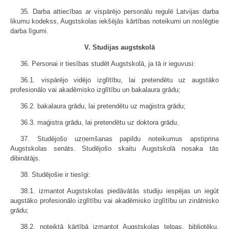
35. Darba attiecības ar vispārējo personālu regulē Latvijas darba
likumu kodekss, Augstskolas iekšējās kārtības noteikumi un noslēgtie
darba līgumi.
V. Studijas augstskolā
36. Personai ir tiesības studēt Augstskolā, ja tā ir ieguvusi:
36.1. vispārējo vidējo izglītību, lai pretendētu uz augstāko
profesionālo vai akadēmisko izglītību un bakalaura grādu;
36.2. bakalaura grādu, lai pretendētu uz maģistra grādu;
36.3. maģistra grādu, lai pretendētu uz doktora grādu.
37. Studējošo uzņemšanas papildu noteikumus apstiprina
Augstskolas senāts. Studējošo skaitu Augstskolā nosaka tās
dibinātājs.
38. Studējošie ir tiesīgi:
38.1. izmantot Augstskolas piedāvātās studiju iespējas un iegūt
augstāko profesionālo izglītību vai akadēmisko izglītību un zinātnisko
grādu;
38.2. noteiktā kārtībā izmantot Augstskolas telpas, bibliotēku,