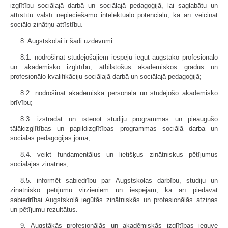
izglītību sociālajā darbā un sociālajā pedagoģijā, lai saglabātu un
attīstītu valstī nepieciešamo intelektuālo potenciālu, kā arī veicināt
sociālo zinātņu attīstību.
8. Augstskolai ir šādi uzdevumi:
8.1. nodrošināt studējošajiem iespēju iegūt augstāko profesionālo
un akadēmisko izglītību, atbilstošus akadēmiskos grādus un
profesionālo kvalifikāciju sociālajā darbā un sociālajā pedagoģijā;
8.2. nodrošināt akadēmiskā personāla un studējošo akadēmisko
brīvību;
8.3. izstrādāt un īstenot studiju programmas un pieaugušo
tālākizglītības un papildizglītības programmas sociālā darba un
sociālās pedagoģijas jomā;
8.4. veikt fundamentālus un lietišķus zinātniskus pētījumus
sociālajās zinātnēs;
8.5. informēt sabiedrību par Augstskolas darbību, studiju un
zinātnisko pētījumu virzieniem un iespējām, kā arī piedāvāt
sabiedrībai Augstskolā iegūtās zinātniskās un profesionālās atziņas
un pētījumu rezultātus.
9. Augstākās profesionālās un akadēmiskās izglītības ieguve