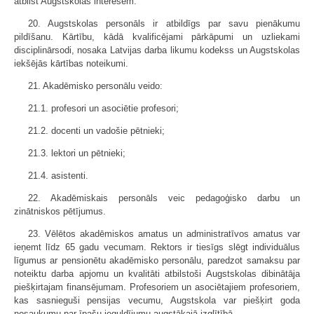
atbilst Augstskolas interesēm.
20. Augstskolas personāls ir atbildīgs par savu pienākumu
pildīšanu. Kārtību, kādā kvalificējami pārkāpumi un uzliekami
disciplinārsodi, nosaka Latvijas darba likumu kodekss un Augstskolas
iekšējās kārtības noteikumi.
21. Akadēmisko personālu veido:
21.1. profesori un asociētie profesori;
21.2. docenti un vadošie pētnieki;
21.3. lektori un pētnieki;
21.4. asistenti.
22. Akadēmiskais personāls veic pedagoģisko darbu un
zinātniskos pētījumus.
23. Vēlētos akadēmiskos amatus un administratīvos amatus var
ieņemt līdz 65 gadu vecumam. Rektors ir tiesīgs slēgt individuālus
līgumus ar pensionētu akadēmisko personālu, paredzot samaksu par
noteiktu darba apjomu un kvalitāti atbilstoši Augstskolas dibinātāja
piešķirtajam finansējumam. Profesoriem un asociētajiem profesoriem,
kas sasnieguši pensijas vecumu, Augstskola var piešķirt goda
nosaukumu par īpašu ieguldījumu augstākajā izglītībā.