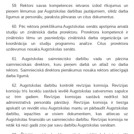
59. Rektors savas kompetences ietvaros izdod rīkojumus un
pieņem lēmumus par Augstskolas darbības jautājumiem, slēdz darba
līgumus ar personālu, paraksta pilnvaras un citus dokumentus.
60. Pēc rektora priekšlikuma Augstskolas senāts apstiprina amatā
studiju un zinātniskā darba prorektoru. Prorektora kompetencē ir
zinātnisko tēmu un pasniedzēju zinātniskā darba organizācija un
koordinācija un studiju programmu analīze. Citus prorektora
uzdevumus nosaka Augstskolas senāts.
61. Augstskolas saimniecisko darbību vada un pārzina
saimnieciskais direktors, kuru pieņem darbā un atlaiž no darba
rektors. Saimnieciskā direktora pienākumus nosaka rektors attiecīgajā
darba līgumā.
62. Augstskolas darbību kontrolē revīzijas komisija. Revīzijas
komisiju trīs locekļu sastāvā ievēlē Augstskolas satversmes sapulce
uz trim gadiem. Revīzijas komisijas sastāvā nedrīkst būt
administratīvā personāla pārstāvji. Revīzijas komisija ir tiesīga
apskatīt un revidēt visu Augstskolas mantu un pārbaudīt Augstskolas
darbību, iepazīties ar visiem dokumentiem, kas attiecas uz
Augstskolas finansiālo un saimniecisko darbību. Revīzijas komisija ne
retāk kā reizi gadā ziņo par savu darbību Augstskolas senātam.