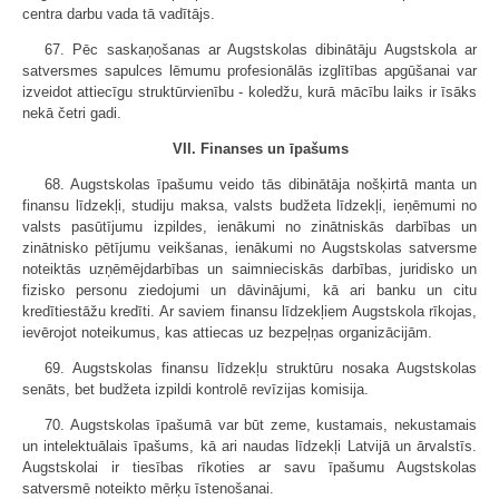
centra darbu vada tā vadītājs.
67. Pēc saskaņošanas ar Augstskolas dibinātāju Augstskola ar
satversmes sapulces lēmumu profesionālās izglītības apgūšanai var
izveidot attiecīgu struktūrvienību - koledžu, kurā mācību laiks ir īsāks
nekā četri gadi.
VII. Finanses un īpašums
68. Augstskolas īpašumu veido tās dibinātāja nošķirtā manta un
finansu līdzekļi, studiju maksa, valsts budžeta līdzekļi, ieņēmumi no
valsts pasūtījumu izpildes, ienākumi no zinātniskās darbības un
zinātnisko pētījumu veikšanas, ienākumi no Augstskolas satversme
noteiktās uzņēmējdarbības un saimnieciskās darbības, juridisko un
fizisko personu ziedojumi un dāvinājumi, kā ari banku un citu
kredītiestāžu kredīti. Ar saviem finansu līdzekļiem Augstskola rīkojas,
ievērojot noteikumus, kas attiecas uz bezpeļņas organizācijām.
69. Augstskolas finansu līdzekļu struktūru nosaka Augstskolas
senāts, bet budžeta izpildi kontrolē revīzijas komisija.
70. Augstskolas īpašumā var būt zeme, kustamais, nekustamais
un intelektuālais īpašums, kā ari naudas līdzekļi Latvijā un ārvalstīs.
Augstskolai ir tiesības rīkoties ar savu īpašumu Augstskolas
satversmē noteikto mērķu īstenošanai.