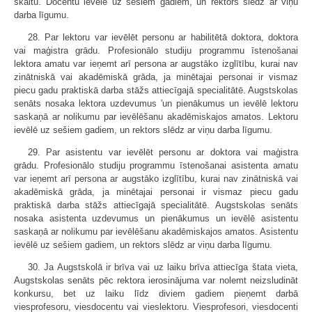
skaitu. Docentu ievēlē uz sešiem gadiem, un rektors slēdz ar viņu
darba līgumu.
28. Par lektoru var ievēlēt personu ar habilitētā doktora, doktora
vai maģistra grādu. Profesionālo studiju programmu īstenošanai
lektora amatu var ieņemt arī persona ar augstāko izglītību, kurai nav
zinātniskā vai akadēmiskā grāda, ja minētajai personai ir vismaz
piecu gadu praktiskā darba stāžs attiecīgajā specialitātē. Augstskolas
senāts nosaka lektora uzdevumus 'un pienākumus un ievēlē lektoru
saskaņā ar nolikumu par ievēlēšanu akadēmiskajos amatos. Lektoru
ievēlē uz sešiem gadiem, un rektors slēdz ar viņu darba līgumu.
29. Par asistentu var ievēlēt personu ar doktora vai maģistra
grādu. Profesionālo studiju programmu īstenošanai asistenta amatu
var ieņemt arī persona ar augstāko izglītību, kurai nav zinātniskā vai
akadēmiskā grāda, ja minētajai personai ir vismaz piecu gadu
praktiskā darba stāžs attiecīgajā specialitātē. Augstskolas senāts
nosaka asistenta uzdevumus un pienākumus un ievēlē asistentu
saskaņā ar nolikumu par ievēlēšanu akadēmiskajos amatos. Asistentu
ievēlē uz sešiem gadiem, un rektors slēdz ar viņu darba līgumu.
30. Ja Augstskolā ir brīva vai uz laiku brīva attiecīga štata vieta,
Augstskolas senāts pēc rektora ierosinājuma var nolemt neizsludināt
konkursu, bet uz laiku līdz diviem gadiem pieņemt darbā
viesprofesoru, viesdocentu vai vieslektoru. Viesprofesori, viesdocenti