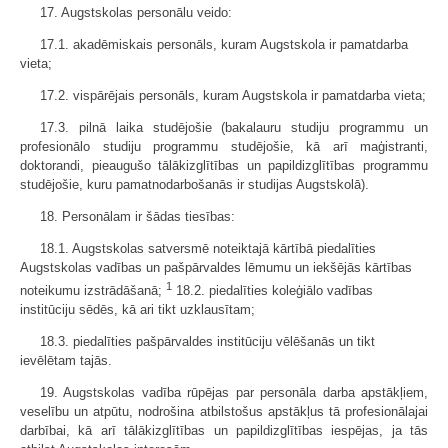
17. Augstskolas personālu veido:
17.1. akadēmiskais personāls, kuram Augstskola ir pamatdarba
vieta;
17.2. vispārējais personāls, kuram Augstskola ir pamatdarba vieta;
17.3. pilnā laika studējošie (bakalauru studiju programmu un
profesionālo studiju programmu studējošie, kā arī maģistranti,
doktorandi, pieaugušo tālākizglītības un papildizglītības programmu
studējošie, kuru pamatnodarbošanās ir studijas Augstskolā).
18. Personālam ir šādas tiesības:
18.1. Augstskolas satversmē noteiktajā kārtībā piedalīties
Augstskolas vadības un pašpārvaldes lēmumu un iekšējās kārtības
1
noteikumu izstrādāšanā;
18.2. piedalīties koleģiālo vadības
institūciju sēdēs, kā ari tikt uzklausītam;
18.3. piedalīties pašpārvaldes institūciju vēlēšanās un tikt
ievēlētam tajās.
19. Augstskolas vadība rūpējas par personāla darba apstākļiem,
veselību un atpūtu, nodrošina atbilstošus apstākļus tā profesionālajai
darbībai, kā arī tālākizglītības un papildizglītības iespējas, ja tās