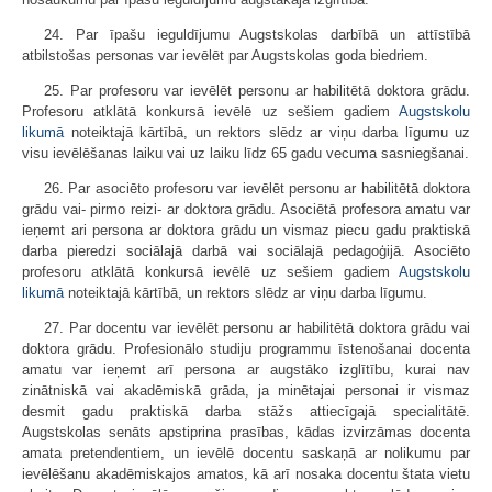
24. Par īpašu ieguldījumu Augstskolas darbībā un attīstībā
atbilstošas personas var ievēlēt par Augstskolas goda biedriem.
25. Par profesoru var ievēlēt personu ar habilitētā doktora grādu.
Profesoru atklātā konkursā ievēlē uz sešiem gadiem
Augstskolu
likumā
noteiktajā kārtībā, un rektors slēdz ar viņu darba līgumu uz
visu ievēlēšanas laiku vai uz laiku līdz 65 gadu vecuma sasniegšanai.
26. Par asociēto profesoru var ievēlēt personu ar habilitētā doktora
grādu vai- pirmo reizi- ar doktora grādu. Asociētā profesora amatu var
ieņemt ari persona ar doktora grādu un vismaz piecu gadu praktiskā
darba pieredzi sociālajā darbā vai sociālajā pedagoģijā. Asociēto
profesoru atklātā konkursā ievēlē uz sešiem gadiem
Augstskolu
likumā
noteiktajā kārtībā, un rektors slēdz ar viņu darba līgumu.
27. Par docentu var ievēlēt personu ar habilitētā doktora grādu vai
doktora grādu. Profesionālo studiju programmu īstenošanai docenta
amatu var ieņemt arī persona ar augstāko izglītību, kurai nav
zinātniskā vai akadēmiskā grāda, ja minētajai personai ir vismaz
desmit gadu praktiskā darba stāžs attiecīgajā specialitātē.
Augstskolas senāts apstiprina prasības, kādas izvirzāmas docenta
amata pretendentiem, un ievēlē docentu saskaņā ar nolikumu par
ievēlēšanu akadēmiskajos amatos, kā arī nosaka docentu štata vietu