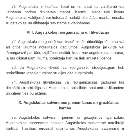
71. Augstskolai ir tiesības lietot un izmantot tai valdījumā vai
lietošanā nodoto dibinātāja mantu. Kārtību, kādā tiek lietota
Augstskolas valdījumā vai lietošanā nodotā dibinātāja manta, nosaka
Augstskolas un dibinātāja savstarpēja vienošanās.
VIII. Augstskolas reorganizācija un likvidācija
72. Augstskolu reorganizē vai likvidē ar tās dibinātāja lēmumu vai
ari citos likumos noteiktajos gadījumos. Augstskola jālikvidē vai
jāreorganizē par tādu izglītības iestādi, kurai nav augstskolas statusa,
ja tās dibinātājam likumā noteiktajā kārtībā tiek anulēta licence.
73. Ja Augstskolu likvidē vai reorganizē, studējošajiem tiek
nodrošināta iespēja turpināt studijas citā augstskolā.
74. Augstskolas likvidācijas vai reorganizācijas gadījumā tās
dibinātājs ir atbildīgs par Augstskolas saistībām saskaņā ar likumiem
un citiem tiesību aktiem.
IX. Augstskolas satversmes pieņemšanas un grozīšanas
kārtība
75. Augstskolas satversmi pieņem un grozījumus tajā izdara
Augstskolas satversmes sapulce Augstskolas satversmē noteiktajā
kārtībā. Tiesības ierosināt grozījumus Augstskolas satversmē ir