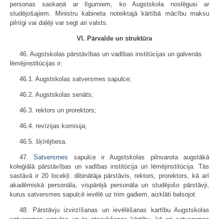
personas saskaņā ar līgumiem, ko Augstskola noslēgusi ar
studējošajiem. Ministru kabineta noteiktajā kārtībā mācību maksu
pilnīgi vai daļēji var segt ari valsts.
VI. Pārvalde un struktūra
46. Augstskolas pārstāvības un vadības institūcijas un galvenās
lēmējinstitūcijas ir:
46.1. Augstskolas satversmes sapulce;
46.2. Augstskolas senāts;
46.3. rektors un prorektors;
46.4. revīzijas komisija;
46.5. šķīrējtiesa.
47.
Satversmes
sapulce ir Augstskolas pilnvarota augstākā
koleģiālā pārstāvības un vadības institūcija un lēmējinstitūcija. Tās
sastāvā ir 20 locekļi: dibinātāja pārstāvis, rektors, prorektors, kā arī
akadēmiskā personāla, vispārējā personāla un studējošo pārstāvji,
kurus satversmes sapulcē ievēlē uz trim gadiem, aizklāti balsojot.
48. Pārstāvju izvirzīšanas un ievēlēšanas kartību Augstskolas