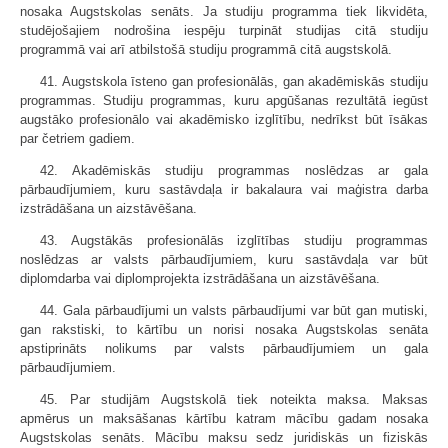
nosaka Augstskolas senāts. Ja studiju programma tiek likvidēta,
studējošajiem nodrošina iespēju turpināt studijas citā studiju
programmā vai arī atbilstošā studiju programmā citā augstskolā.
41. Augstskola īsteno gan profesionālās, gan akadēmiskās studiju
programmas. Studiju programmas, kuru apgūšanas rezultātā iegūst
augstāko profesionālo vai akadēmisko izglītību, nedrīkst būt īsākas
par četriem gadiem.
42. Akadēmiskās studiju programmas noslēdzas ar gala
pārbaudījumiem, kuru sastāvdaļa ir bakalaura vai maģistra darba
izstrādāšana un aizstāvēšana.
43. Augstākās profesionālās izglītības studiju programmas
noslēdzas ar valsts pārbaudījumiem, kuru sastāvdaļa var būt
diplomdarba vai diplomprojekta izstrādāšana un aizstāvēšana.
44. Gala pārbaudījumi un valsts pārbaudījumi var būt gan mutiski,
gan rakstiski, to kārtību un norisi nosaka Augstskolas senāta
apstiprināts nolikums par valsts pārbaudījumiem un gala
pārbaudījumiem.
45. Par studijām Augstskolā tiek noteikta maksa. Maksas
apmērus un maksāšanas kārtību katram mācību gadam nosaka
Augstskolas senāts. Mācību maksu sedz juridiskās un fiziskās