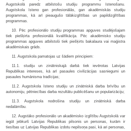
Augstskolā paredz atbilstošu studiju programmu īstenošanu.
Augstskola īsteno gan profesionālās, gan akadēmiskās studiju
programmas, kā arī pieaugušo tālākizglītības un papildizglītības
programmas.
10. Pēc profesionālo studiju programmas apguves studējošajam
tiek piešķirta profesionālā kvalifikācija. Pēc akadēmisko studiju
programmas apguves atbilstoši tiek piešķirts bakalaura vai maģistra
akadēmiskais grāds.
11. Augstskola pamatojas uz šādiem principiem:
11.1. studiju un zinātniskajā darbā tiek ievērotas Latvijas
Republikas intereses, kā arī pasaules civilizācijas sasniegumi un
pasaules humānisma tradīcijas;
11.2. Augstskola īsteno studiju un zinātniskā darba brīvību un
autonomiju, pētniecības darba rezultātu publicēšanu un popularizāciju;
11.3. Augstskola nodrošina studiju un zinātniskā darba
nedalāmību.
12. Augstāko profesionālo un akadēmisko izglītību Augstskolā var
iegūt jebkurš Latvijas Republikas pilsonis un personas, kurām ir
tiesības uz Latvijas Republikas izdotu nepilsoņa pasi, kā ari personas,