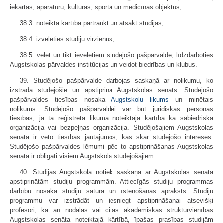
iekārtas, aparatūru, kultūras, sporta un medicīnas objektus;
38.3. noteiktā kārtībā pārtraukt un atsākt studijas;
38.4. izvēlēties studiju virzienus;
38.5. vēlēt un tikt ievēlētiem studējošo pašpārvaldē, līdzdarboties
Augstskolas pārvaldes institūcijas un veidot biedrības un klubus.
39. Studējošo pašpārvalde darbojas saskaņā ar nolikumu, ko
izstrādā studējošie un apstiprina Augstskolas senāts. Studējošo
pašpārvaldes tiesības nosaka
Augstskolu likums
un minētais
nolikums. Studējošo pašpārvaldei var būt juridiskās personas
tiesības, ja tā reģistrēta likumā noteiktajā kārtībā kā sabiedriska
organizācija vai bezpeļņas organizācija. Studējošajiem Augstskolas
senātā ir veto tiesības jautājumos, kas skar studējošo intereses.
Studējošo pašpārvaldes lēmumi pēc to apstiprināšanas Augstskolas
senātā ir obligāti visiem Augstskolā studējošajiem.
40. Studijas Augstskolā notiek saskaņā ar Augstskolas senāta
apstiprinātām studiju programmām. Attiecīgās studiju programmas
darbību nosaka studiju satura un īstenošanas apraksts. Studiju
programmu var izstrādāt un iesniegt apstiprināšanai atsevišķi
profesori, kā arī nodaļas vai citas akadēmiskās struktūrvienības
Augstskolas senāta noteiktajā kārtībā, īpašas prasības studijām