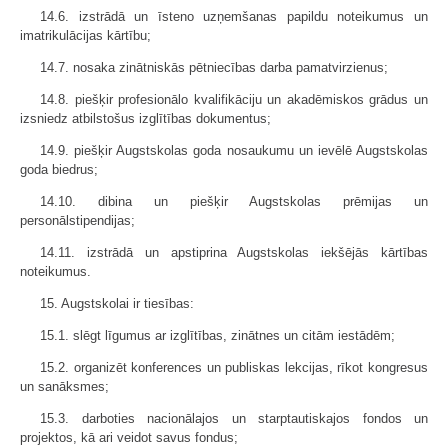
14.6. izstrādā un īsteno uzņemšanas papildu noteikumus un
imatrikulācijas kārtību;
14.7. nosaka zinātniskās pētniecības darba pamatvirzienus;
14.8. piešķir profesionālo kvalifikāciju un akadēmiskos grādus un
izsniedz atbilstošus izglītības dokumentus;
14.9. piešķir Augstskolas goda nosaukumu un ievēlē Augstskolas
goda biedrus;
14.10. dibina un piešķir Augstskolas prēmijas un
personālstipendijas;
14.11. izstrādā un apstiprina Augstskolas iekšējās kārtības
noteikumus.
15. Augstskolai ir tiesības:
15.1. slēgt līgumus ar izglītības, zinātnes un citām iestādēm;
15.2. organizēt konferences un publiskas lekcijas, rīkot kongresus
un sanāksmes;
15.3. darboties nacionālajos un starptautiskajos fondos un
projektos, kā ari veidot savus fondus;