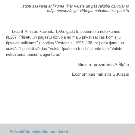
Izdoti saskaņā ar likuma "Par valsts un pašvaldību dzīvojamo
māju privatizāciju" Pārejas noteikumu 7.punktu
Izdarīt Ministru kabineta 1995. gada 5. septembra noteikumos
nr.267 "Pilsētu un pagastu dzīvojamo māju privatizācijas komisiju
tipveida nolikums" (Latvijas Vēstnesis, 1995, 138. nr.) grozījumu un
aizstāt 1.punktā vārdus "Valsts īpašuma fonda" ar vārdiem "Valsts
nekustamā īpašuma aģentūras".
Ministru prezidents A.Šķēle
Ekonomikas ministrs G.Krasts
Pašvaldību saistošie noteikumi