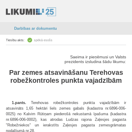
Darbības ar dokumentu
Tiesību akts:
spēkā esošs
Saeima ir pieņēmusi un Valsts
prezidents izsludina šādu likumu:
Par zemes atsavināšanu Terehovas
robežkontroles punkta vajadzībām
1.pants.
Terehovas robežkontroles punkta vajadzībām ir
atsavināts 1,65 hektāri liels zemes gabals (kadastra nr.6896-006-
0025) no Kalvim Rūtiņam piederošā nekustamā īpašuma (kadastra
nr.6896-006-0002), kas atrodas Ludzas rajona Zaļesjes pagasta
"Robežniekos" un ierakstīts Zaļesjes pagasta zemesgrāmatas
nodalījumā nr.28.