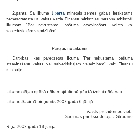
2.pants.
Šā likuma
1.pantā
minētais zemes gabals ierakstāms
zemesgrāmatā uz valsts vārda Finansu ministrijas personā atbilstoši
likumam "Par nekustamā īpašuma atsavināšanu valsts vai
sabiedriskajām vajadzībām".
Pārejas noteikums
Darbības, kas paredzētas likumā "Par nekustamā īpašuma
atsavināšanu valsts vai sabiedriskajām vajadzībām" veic Finansu
ministrija.
Likums stājas spēkā nākamajā dienā pēc tā izsludināšanas.
Likums Saeimā pieņemts 2002.gada 6.jūnijā.
Valsts prezidentes vietā
Saeimas priekšsēdētājs J.Straume
Rīgā 2002.gada 18.jūnijā