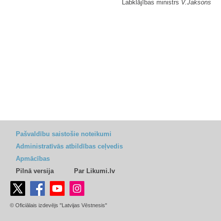
Labklājības ministrs
V.Jaksons
Pašvaldību saistošie noteikumi
Administratīvās atbildības ceļvedis
Apmācības
Pilnā versija
Par Likumi.lv
© Oficiālais izdevējs "Latvijas Vēstnesis"