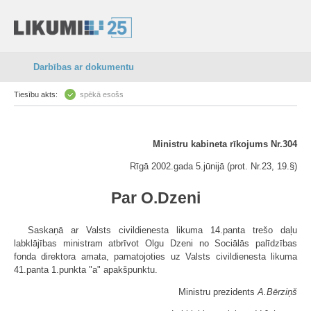
Darbības ar dokumentu
Tiesību akts:
spēkā esošs
Ministru kabineta rīkojums Nr.304
Rīgā 2002.gada 5.jūnijā (prot. Nr.23, 19.§)
Par O.Dzeni
Saskaņā ar Valsts civildienesta likuma 14.panta trešo daļu
labklājības ministram atbrīvot Olgu Dzeni no Sociālās palīdzības
fonda direktora amata, pamatojoties uz Valsts civildienesta likuma
41.panta 1.punkta "a" apakšpunktu.
Ministru prezidents
A.Bērziņš