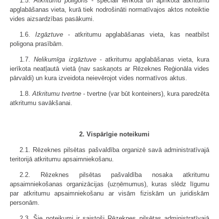
1.5.
Atkritumu poligons
- speciāli ierīkota un aprīkota atkritumu
apglabāšanas vieta, kurā tiek nodrošināti normatīvajos aktos noteiktie
vides aizsardzības pasākumi.
1.6.
Izgāztuve
- atkritumu apglabāšanas vieta, kas neatbilst
poligona prasībām.
1.7.
Nelikumīga izgāztuve
- atkritumu apglabāšanas vieta, kura
ierīkota neatļautā vietā (nav saskaņots ar Rēzeknes Reģionāla vides
pārvaldi) un kura izveidota neievērojot vides normatīvos aktus.
1.8.
Atkritumu tvertne
- tvertne (var būt konteiners), kura paredzēta
atkritumu savākšanai.
2. Vispārīgie noteikumi
2.1. Rēzeknes pilsētas pašvaldība organizē savā administratīvajā
teritorijā atkritumu apsaimniekošanu.
2.2. Rēzeknes pilsētas pašvaldība nosaka atkritumu
apsaimniekošanas organizācijas (uzņēmumus), kuras slēdz līgumu
par atkritumu apsaimniekošanu ar visām fiziskām un juridiskām
personām.
2.3. Šie noteikumi ir saistoši Rēzeknes pilsētas administratīvajā