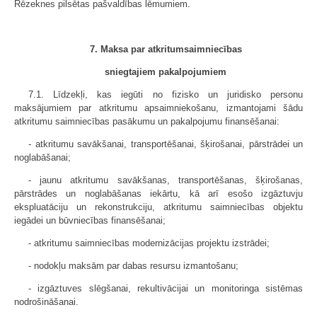
Rēzeknes pilsētas pašvaldības lēmumiem.
7. Maksa par atkritumsaimniecības
sniegtajiem pakalpojumiem
7.1. Līdzekļi, kas iegūti no fizisko un juridisko personu
maksājumiem par atkritumu apsaimniekošanu, izmantojami šādu
atkritumu saimniecības pasākumu un pakalpojumu finansēšanai:
- atkritumu savākšanai, transportēšanai, šķirošanai, pārstrādei un
noglabāšanai;
- jaunu atkritumu savākšanas, transportēšanas, šķirošanas,
pārstrādes un noglabāšanas iekārtu, kā arī esošo izgāztuvju
ekspluatāciju un rekonstrukciju, atkritumu saimniecības objektu
iegādei un būvniecības finansēšanai;
- atkritumu saimniecības modernizācijas projektu izstrādei;
- nodokļu maksām par dabas resursu izmantošanu;
- izgāztuves slēgšanai, rekultivācijai un monitoringa sistēmas
nodrošināšanai.