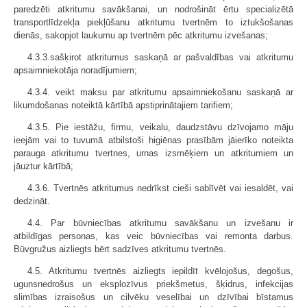
paredzēti atkritumu savākšanai, un nodrošināt ērtu specializētā
transportlīdzekļa piekļūšanu atkritumu tvertnēm to iztukšošanas
dienās, sakopjot laukumu ap tvertnēm pēc atkritumu izvešanas;
4.3.3.sašķirot atkritumus saskaņā ar pašvaldības vai atkritumu
apsaimniekotāja noradījumiem;
4.3.4. veikt maksu par atkritumu apsaimniekošanu saskaņā ar
likumdošanas noteiktā kārtībā apstiprinātajiem tarifiem;
4.3.5. Pie iestāžu, firmu, veikalu, daudzstāvu dzīvojamo māju
ieejām vai to tuvumā atbilstoši higiēnas prasībām jāierīko noteikta
parauga atkritumu tvertnes, urnas izsmēķiem un atkritumiem un
jāuztur kārtībā;
4.3.6. Tvertnēs atkritumus nedrīkst cieši sablīvēt vai iesaldēt, vai
dedzināt.
4.4. Par būvniecības atkritumu savākšanu un izvešanu ir
atbildīgas personas, kas veic būvniecības vai remonta darbus.
Būvgružus aizliegts bērt sadzīves atkritumu tvertnēs.
4.5. Atkritumu tvertnēs aizliegts iepildīt kvēlojošus, degošus,
ugunsnedrošus un eksplozīvus priekšmetus, šķidrus, infekcijas
slimības izraisošus un cilvēku veselībai un dzīvībai bīstamus