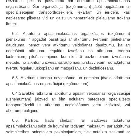
Rēzeknes pilsētas pašvaldību par atkritumu apsaimniekošanas
organizēšanu. Šai organizācijai (uzņēmumam) jābūt apgādātam ar
specializētajiem transportlīdzekļiem, iekārtām un ierīcēm, kas
nepiesārņo pilsētas vidi un gaisu un nepārsniedz pieļaujamo trokšņu
līmeni.
6.2. Atkritumu apsaimniekošanas organizācijas (uzņēmuma)
pienākums ir apgādāt pasūtītāju ar atkritumu tvertnēm pietiekamā
daudzumā, ņemot vērā atkritumu veidošanās daudzumu, kā arī
nodrošināt atkritumu regulāru izvešanu no atkritumu tvertņu
laukumiem, pilsētas rajonos kur eksistē bezkonteineru izvešanas
metode, no atkritumu izvešanas automašīnu stāvvietām, šo atkritumu
tvertņu regulāru uzkopšanu un mazgāšanu, un dezinficēšanu.
6.3. Atkritumu tvertņu novietošana un nomaiņa jāveic atkritumu
apsaimniekošanas organizācijai (uzņēmumam).
6.4.Savāktie atkritumi atkritumu apsaimniekošanas organizācijai
(uzņēmumam) jāizved ar šim nolūkam paredzētu specializēto
transportlīdzekli uz atkritumu noglabāšanas vietu izgāztuvi, vai
atkritumu poligonu.
6.5. Kārtība, kādā slēdzami ar sadzīves atkritumu
apsaimniekošanu saistītie līgumi un izdarāmi maksājumi par atkritumu
saimniecības sniegtajiem pakalpojumiem, tiek noteikta saskaņā ar