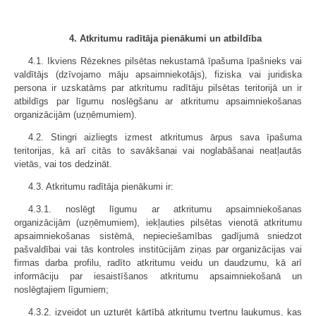
4. Atkritumu radītāja pienākumi un atbildība
4.1. Ikviens Rēzeknes pilsētas nekustamā īpašuma īpašnieks vai
valdītājs (dzīvojamo māju apsaimniekotājs), fiziska vai juridiska
persona ir uzskatāms par atkritumu radītāju pilsētas teritorijā un ir
atbildīgs par līgumu noslēgšanu ar atkritumu apsaimniekošanas
organizācijām (uzņēmumiem).
4.2. Stingri aizliegts izmest atkritumus ārpus sava īpašuma
teritorijas, kā arī citās to savākšanai vai noglabāšanai neatļautās
vietās, vai tos dedzināt.
4.3. Atkritumu radītāja pienākumi ir:
4.3.1. noslēgt līgumu ar atkritumu apsaimniekošanas
organizācijām (uzņēmumiem), iekļauties pilsētas vienotā atkritumu
apsaimniekošanas sistēmā, nepieciešamības gadījumā sniedzot
pašvaldībai vai tās kontroles institūcijām ziņas par organizācijas vai
firmas darba profilu, radīto atkritumu veidu un daudzumu, kā arī
informāciju par iesaistīšanos atkritumu apsaimniekošanā un
noslēgtajiem līgumiem;
4.3.2. izveidot un uzturēt kārtībā atkritumu tvertņu laukumus, kas