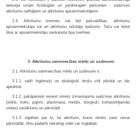
teritorijā visām fiziskajām un juridiskajām personām - sadzīves
atkritumu radītājiem un atkritumu apsaimniekotājiem.
2.4. Atkritumu tvertnes var būt pašvaldības, atkritumu
apsaimniekotāja vai arī atkritumu ražotāja īpašums. Taču var lietot
tikai ar apsaimniekotāju saskaņota tipa tvertnes.
3. Atkritumu saimniecības mērķi un uzdevumi
3.1. Atkritumu saimniecības mērķi un uzdevumi ir:
3.1.1. radīt higiēniski un ekoloģiski drošu vidi pilsētā un tās
apkārtnē.
3.1.2. pakāpeniski ieviest otrreiz izmantojamo sadzīves atkritumu
(stikls, koks, papīrs, plastmasa, metāls, būvgruži, kompostējamās
vielas) savākšanu un pārstrādi;
3.1.3. rūpēties par to, lai atkritumi, kurus otrreiz vairs nevar
pārstrādāt, tiktu padarīti nekaitīgi videi vai noglabāti.