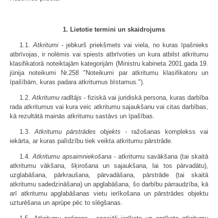
1. Lietotie termini un skaidrojums
1.1.
Atkritumi
- jebkurš priekšmets vai viela, no kuras īpašnieks
atbrīvojas, ir nolēmis vai spiests atbrīvoties un kura atbilst atkritumu
klasifikatorā noteiktajām kategorijām (Ministru kabineta 2001.gada 19.
jūnija noteikumi Nr.258 "Noteikumi par atkritumu klasifikatoru un
īpašībām, kuras padara atkritumus bīstamus.").
1.2.
Atkritumu radītājs
- fiziskā vai juridiskā persona, kuras darbība
rada atkritumus vai kura veic atkritumu sajaukšanu vai citas darbības,
kā rezultātā mainās atkritumu sastāvs un īpašības.
1.3.
Atkritumu pārstrādes objekts
- ražošanas komplekss vai
iekārta, ar kuras palīdzību tiek veikta atkritumu pārstrāde.
1.4.
Atkritumu apsaimniekošana
- atkritumu savākšana (tai skaitā
atkritumu vākšana, šķirošana un sajaukšana, lai tos pārvadātu),
uzglabāšana, pārkraušana, pārvadāšana, pārstrāde (tai skaitā
atkritumu sadedzināšana) un apglabāšana, šo darbību pārraudzība, kā
arī atkritumu apglabāšanas vietu ierīkošana un pārstrādes objektu
uzturēšana un aprūpe pēc to slēgšanas.