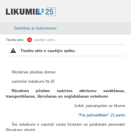
Darbības ar dokumentu
Tiesību akts:
zaudējis spēku
Tiesību akts ir zaudējis spēku.
Rēzeknes pilsētas domes
saistošie noteikumi Nr.25
Rēzeknes pilsētas sadzīves atkritumu savākšanas,
transportēšanas, šķirošanas un noglabāšanas noteikumi
Izdoti, pamatojoties uz likuma
"
Par pašvaldībām
"
21.pantu
Šie noteikumi ir saistoši visām fiziskām un juridiskām personām
Rēzeknes pilsētā.