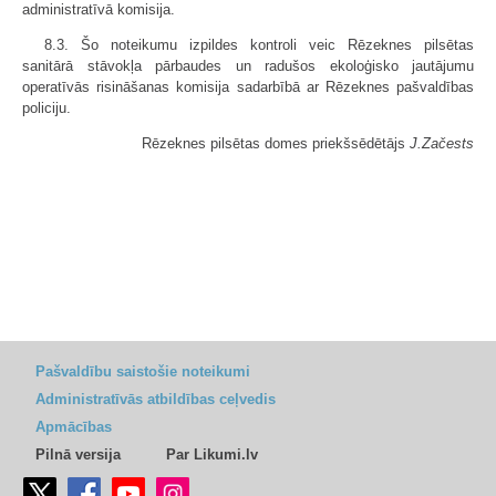
administratīvā komisija.
8.3. Šo noteikumu izpildes kontroli veic Rēzeknes pilsētas
sanitārā stāvokļa pārbaudes un radušos ekoloģisko jautājumu
operatīvās risināšanas komisija sadarbībā ar Rēzeknes pašvaldības
policiju.
Rēzeknes pilsētas domes priekšsēdētājs
J.Začests
Pašvaldību saistošie noteikumi
Administratīvās atbildības ceļvedis
Apmācības
Pilnā versija
Par Likumi.lv