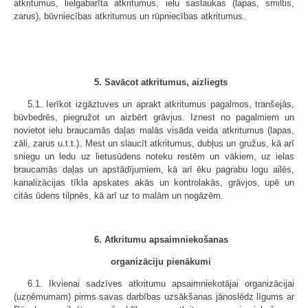
atkritumus, lielgabarīta atkritumus, ielu saslaukas (lapas, smiltis,
zarus), būvniecības atkritumus un rūpniecības atkritumus.
5. Savācot atkritumus, aizliegts
5.1. Ierīkot izgāztuves un aprakt atkritumus pagalmos, tranšejās,
būvbedrēs, piegružot un aizbērt grāvjus. Iznest no pagalmiem un
novietot ielu braucamās daļas malās visāda veida atkritumus (lapas,
zāli, zarus u.t.t.). Mest un slaucīt atkritumus, dubļus un gružus, kā arī
sniegu un ledu uz lietusūdens noteku restēm un vākiem, uz ielas
braucamās daļas un apstādījumiem, kā arī ēku pagrabu logu ailēs,
kanalizācijas tīkla apskates akās un kontrolakās, grāvjos, upē un
citās ūdens tilpnēs, kā arī uz to malām un nogāzēm.
6. Atkritumu apsaimniekošanas
organizāciju pienākumi
6.1. Ikvienai sadzīves atkritumu apsaimniekotājai organizācijai
(uzņēmumam) pirms savas darbības uzsākšanas jānoslēdz līgums ar