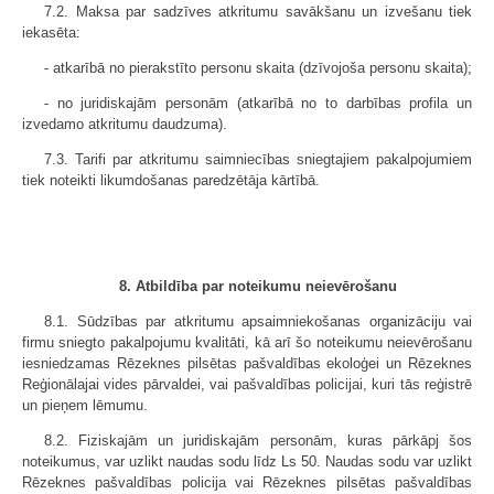
7.2. Maksa par sadzīves atkritumu savākšanu un izvešanu tiek
iekasēta:
- atkarībā no pierakstīto personu skaita (dzīvojoša personu skaita);
- no juridiskajām personām (atkarībā no to darbības profila un
izvedamo atkritumu daudzuma).
7.3. Tarifi par atkritumu saimniecības sniegtajiem pakalpojumiem
tiek noteikti likumdošanas paredzētāja kārtībā.
8. Atbildība par noteikumu neievērošanu
8.1. Sūdzības par atkritumu apsaimniekošanas organizāciju vai
firmu sniegto pakalpojumu kvalitāti, kā arī šo noteikumu neievērošanu
iesniedzamas Rēzeknes pilsētas pašvaldības ekoloģei un Rēzeknes
Reģionālajai vides pārvaldei, vai pašvaldības policijai, kuri tās reģistrē
un pieņem lēmumu.
8.2. Fiziskajām un juridiskajām personām, kuras pārkāpj šos
noteikumus, var uzlikt naudas sodu līdz Ls 50. Naudas sodu var uzlikt
Rēzeknes pašvaldības policija vai Rēzeknes pilsētas pašvaldības