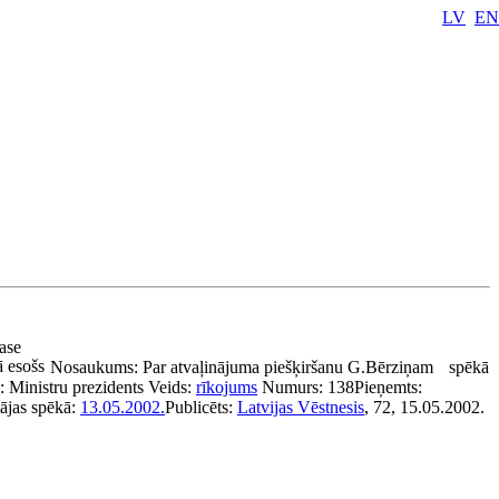
LV
EN
pase
 esošs
Nosaukums:
Par atvaļinājuma piešķiršanu G.Bērziņam
spēkā
s:
Ministru prezidents
Veids:
rīkojums
Numurs:
138
Pieņemts:
tājas spēkā:
13.05.2002.
Publicēts:
Latvijas Vēstnesis
, 72, 15.05.2002.