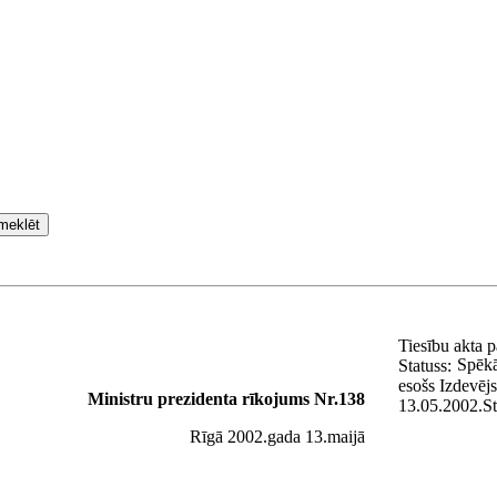
meklēt
Tiesību akta 
Spēkā
Statuss:
esošs
Izdevēj
Ministru prezidenta rīkojums Nr.138
13.05.2002.
S
Rīgā 2002.gada 13.maijā