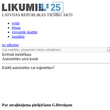
LATVIJAS REPUBLIKAS TIESĪBU AKTI
veidi
tēmas
visvairāk skatītie
jaunākie
uz sākumu
Izvērstā meklēšana
Autorizēties savā kontā
Kādēļ autorizēties vai reģistrēties?
Par atvaļinājuma piešķiršanu G.Bērziņam