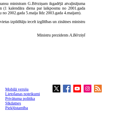
finansu ministram G.Bērziņam ikgadējā atvaļinājuma
am (1 kalendāra diena par laikposmu no 2001.gada
u no 2002.gada 5.maija līdz 2003.gada 4.maijam).
etas izpildītāju iecelt izglītības un zinātnes ministru
Ministru prezidents
A.Bērziņš
Mobilā versija
Lietošanas noteikumi
Privātuma politika
Sīkdatnes
Piekļūstamība