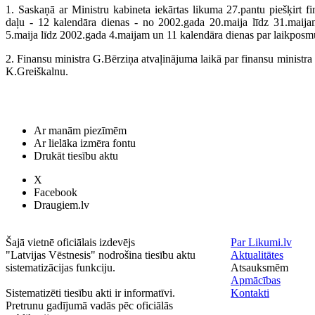
1. Saskaņā ar Ministru kabineta iekārtas likuma 27.pantu piešķirt 
daļu - 12 kalendāra dienas - no 2002.gada 20.maija līdz 31.maij
5.maija līdz 2002.gada 4.maijam un 11 kalendāra dienas par laikposm
2. Finansu ministra G.Bērziņa atvaļinājuma laikā par finansu ministra vi
K.Greiškalnu.
Ar manām piezīmēm
Ar lielāka izmēra fontu
Drukāt tiesību aktu
X
Facebook
Draugiem.lv
Šajā vietnē oficiālais izdevējs
Par Likumi.lv
"Latvijas Vēstnesis" nodrošina tiesību aktu
Aktualitātes
sistematizācijas funkciju.
Atsauksmēm
Apmācības
Sistematizēti tiesību akti ir informatīvi.
Kontakti
Pretrunu gadījumā vadās pēc oficiālās