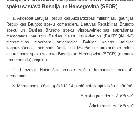
spēku sastāvā Bosnijā un Hercegovinā (SFOR)
1. Akceptēt Latvijas Republikas Aizsardzības ministrijas, Igaunijas
Republikas Bruņoto spēku komandiera, Lietuvas Republikas Bruņoto
spēku un Dānijas Bruņoto spēku virspavēlniecības saprašanās
memoranda par triju Baltijas valstu izlūkvienību (BALTSQN 4-6)
pirmsmisijas mācībām attiecīgajās Baltijas valstīs, misijas
sagatavošanas mācībām Dānijā un izvēršanu starptautisko miera
uzturēšanas spēku sastāvā Bosnijā un Hercegovinā (SFOR) (turpmāk
- memorands) projektu.
2. Pilnvarot Nacionālo bruņoto spēku komandieri parakstīt
memorandu.
3. Memorands stājas spēkā tā 14.pantā noteiktajā laikā un kārtībā.
Ministru prezidents
A.Bērziņš
Ārlietu ministrs
I.Bērziņš