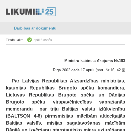
Darbības ar dokumentu
Tiesību akts:
spēkā esošs
Ministru kabineta rīkojums Nr.193
Rīgā 2002.gada 17.aprīlī (prot. Nr.16, 42.§)
Par Latvijas Republikas Aizsardzības ministrijas,
Igaunijas Republikas Bruņoto spēku komandiera,
Lietuvas Republikas Bruņoto spēku un Dānijas
Bruņoto spēku virspavēlniecības saprašanās
memorandu par triju Baltijas valstu izlūkvienību
(BALTSQN 4-6) pirmsmisijas mācībām attiecīgajās
Baltijas valstīs, misijas sagatavošanas mācībām
Dānijā un izvēršanu starptautisko miera uzturēšanas