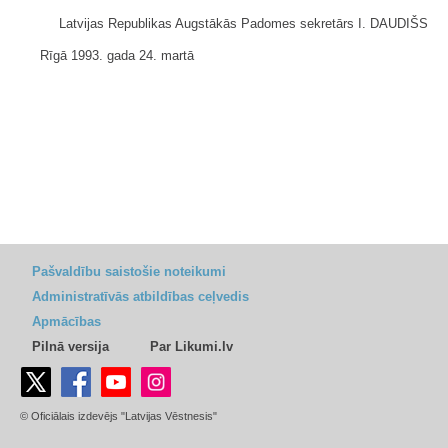
Latvijas Republikas Augstākās Padomes sekretārs I. DAUDIŠS
Rīgā 1993. gada 24. martā
Pašvaldību saistošie noteikumi
Administratīvās atbildības ceļvedis
Apmācības
Pilnā versija
Par Likumi.lv
© Oficiālais izdevējs "Latvijas Vēstnesis"