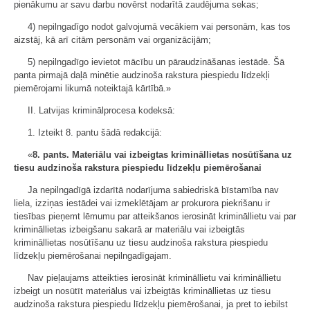
pienākumu ar savu darbu novērst nodarītā zaudējuma sekas;
4) nepilngadīgo nodot galvojumā vecākiem vai personām, kas tos
aizstāj, kā arī citām personām vai organizācijām;
5) nepilngadīgo ievietot mācību un pāraudzināšanas iestādē. Šā
panta pirmajā daļā minētie audzinoša rakstura piespiedu līdzekļi
piemērojami likumā noteiktajā kārtībā.»
II. Latvijas kriminālprocesa kodeksā:
1. Izteikt 8. pantu šādā redakcijā:
«
8. pants. Materiālu vai izbeigtas krimināllietas nosūtīšana uz
tiesu audzinoša rakstura piespiedu līdzekļu piemērošanai
Ja nepilngadīgā izdarītā nodarījuma sabiedriskā bīstamība nav
liela, izziņas iestādei vai izmeklētājam ar prokurora piekrišanu ir
tiesības pieņemt lēmumu par atteikšanos ierosināt krimināllietu vai par
krimināllietas izbeigšanu sakarā ar materiālu vai izbeigtās
krimināllietas nosūtīšanu uz tiesu audzinoša rakstura piespiedu
līdzekļu piemērošanai nepilngadīgajam.
Nav pieļaujams atteikties ierosināt krimināllietu vai krimināllietu
izbeigt un nosūtīt materiālus vai izbeigtās krimināllietas uz tiesu
audzinoša rakstura piespiedu līdzekļu piemērošanai, ja pret to iebilst