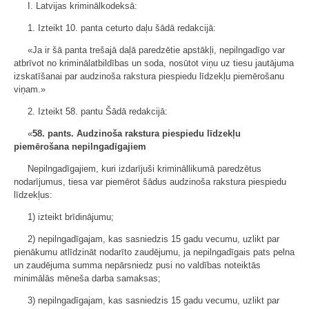
I. Latvijas kriminālkodeksā:
1. Izteikt 10. panta ceturto daļu šādā redakcijā:
«Ja ir šā panta trešajā daļā paredzētie apstākļi, nepilngadīgo var
atbrīvot no kriminālatbildības un soda, nosūtot viņu uz tiesu jautājuma
izskatīšanai par audzinoša rakstura piespiedu līdzekļu piemērošanu
viņam.»
2. Izteikt 58. pantu Šādā redakcijā:
«
58. pants. Audzinoša rakstura piespiedu līdzekļu
piemērošana nepilngadīgajiem
Nepilngadīgajiem, kuri izdarījuši krimināllikumā paredzētus
nodarījumus, tiesa var piemērot šādus audzinoša rakstura piespiedu
līdzekļus:
1) izteikt brīdinājumu;
2) nepilngadīgajam, kas sasniedzis 15 gadu vecumu, uzlikt par
pienākumu atlīdzināt nodarīto zaudējumu, ja nepilngadīgais pats pelna
un zaudējuma summa nepārsniedz pusi no valdības noteiktās
minimālās mēneša darba samaksas;
3) nepilngadīgajam, kas sasniedzis 15 gadu vecumu, uzlikt par