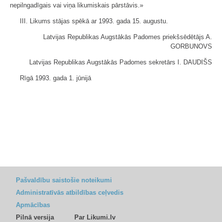
nepilngadīgais vai viņa likumiskais pārstāvis.»
III. Likums stājas spēkā ar 1993. gada 15. augustu.
Latvijas Republikas Augstākās Padomes priekšsēdētājs A.
GORBUNOVS
Latvijas Republikas Augstākās Padomes sekretārs I. DAUDIŠS
Rīgā 1993. gada 1. jūnijā
Pašvaldību saistošie noteikumi
Administratīvās atbildības ceļvedis
Apmācības
Pilnā versija
Par Likumi.lv